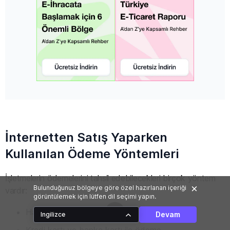
İnternetten Satış Yaparken
Kullanılan Ödeme Yöntemleri
İşletmelerin ödemelerini tahsil edebilecekleri birçok yöntem
Bulunduğunuz bölgeye göre özel hazırlanan içeriği
vardır:
görüntülemek için lütfen dil seçimi yapın.
Havale ve EFT
Devam
Ingilizce