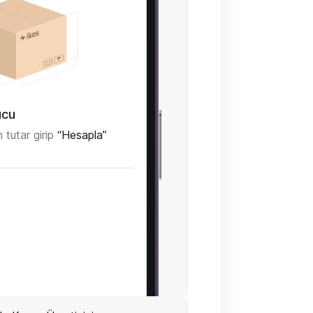
ucu
tutar girip
“Hesapla”