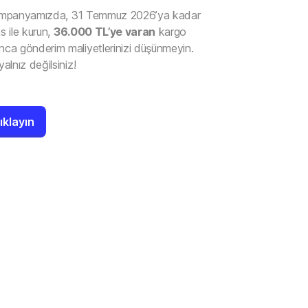
l kampanyamızda, 31 Temmuz 2026’ya kadar
as ile kurun,
36.000 TL’ye varan
kargo
nca gönderim maliyetlerinizi düşünmeyin.
alnız değilsiniz!
Tıklayın