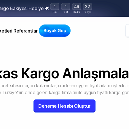
1
1
49
21
Kargo Bakiyesi Hediye 🎁
Gün
Saat
Dakika
Saniye
etleri
Referanslar
kas Kargo Anlaşmala
aret sitesini açan kullanıcılar, ürünlerini uygun fiyatlarla müşterileri
 Türkiye'nin önde gelen kargo firmaları ile uygun fiyatlı kargo gö
Deneme Hesabı Oluştur