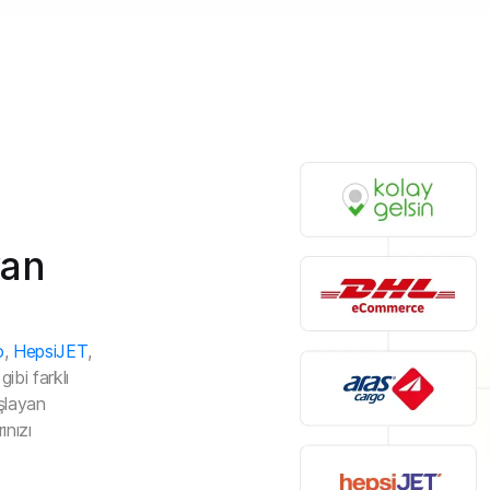
yan
o
,
HepsiJET
,
ibi farklı
şlayan
ınızı