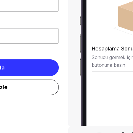
Hesaplama Son
Sonucu görmek için 
butonuna basın
la
zle