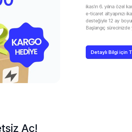
ikas’ın 6. yılına öze
e-ticaret altyapınızı ik
desteğiyle 12 ay boyu
Başlangıç sürecinizde y
Detaylı Bilgi için 
tsiz Aç!