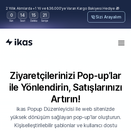
2 Yıllık Alımlarda +1 Yıl ve ₺36.000’ye Varan Kargo Bakiyesi Hediye 🎁
0
14
15
21
Sizi Arayalım
Gün
Saat
Dakika
Saniye
Ziyaretçilerinizi Pop-up’lar
ile Yönlendirin, Satışlarınızı
Artırın!
ikas Popup Düzenleyicisi ile web sitenizde
yüksek dönüşüm sağlayan pop-up'lar oluşturun.
Kişiselleştirilebilir şablonlar ve kullanıcı dostu