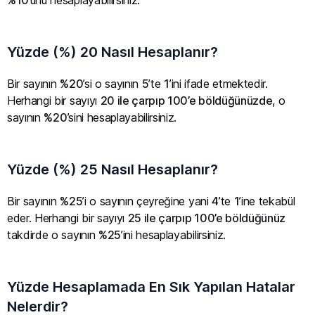
Yüzde (%) 20 Nasıl Hesaplanır?
Bir sayının
%20
’si o sayının
5
’te
1
’ini ifade etmektedir.
Herhangi bir sayıyı
20 ile çarpıp 100’e böldüğünüzde
, o
sayının
%20
’sini hesaplayabilirsiniz.
Yüzde (%) 25 Nasıl Hesaplanır?
Bir sayının
%25
’i o sayının çeyreğine yani
4
’te
1
’ine tekabül
eder. Herhangi bir sayıyı
25 ile çarpıp 100’e böldüğünüz
takdirde o sayının
%25
’ini hesaplayabilirsiniz.
Yüzde Hesaplamada En Sık Yapılan Hatalar
Nelerdir?