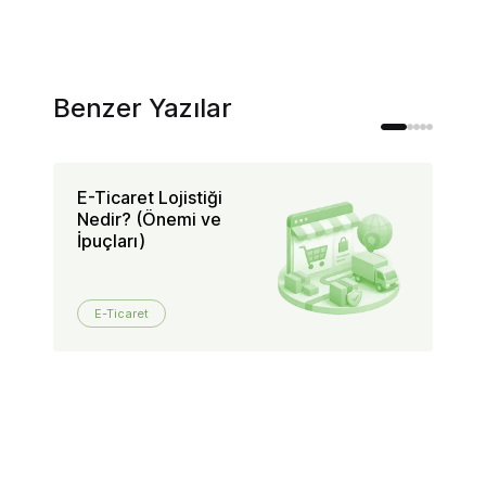
Benzer Yazılar
E-Ticaret Lojistiği
Mü
Nedir? (Önemi ve
Sa
İpuçları)
Na
E-Ticaret