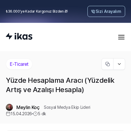
Sizi Arayalım
₺36.000’ye Kadar Kargonuz Bizden 🎁
E-Ticaret
Yüzde Hesaplama Aracı (Yüzdelik
Artış ve Azalışı Hesapla)
Meylin Koç
Sosyal Medya Ekip Lideri
15.04.2026
5
dk