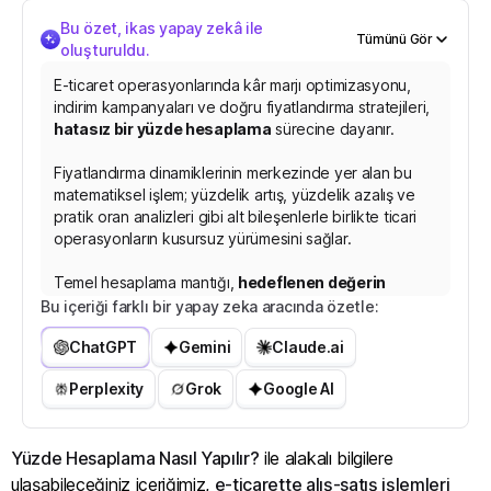
Bu özet, ikas yapay zekâ ile
Tümünü Gör
oluşturuldu.
E-ticaret operasyonlarında kâr marjı optimizasyonu,
indirim kampanyaları ve doğru fiyatlandırma stratejileri,
hatasız bir yüzde hesaplama
sürecine dayanır.
Fiyatlandırma dinamiklerinin merkezinde yer alan bu
matematiksel işlem; yüzdelik artış, yüzdelik azalış ve
pratik oran analizleri gibi alt bileşenlerle birlikte ticari
operasyonların kusursuz yürümesini sağlar.
Temel hesaplama mantığı,
hedeflenen değerin
toplam değere bölünüp 100 ile çarpılması
esasına
Bu içeriği farklı bir yapay zeka aracında özetle:
dayanırken; bu formül sayesinde e-ticaret sitenizde
ChatGPT
Gemini
Claude.ai
yansıyacak net indirim veya zam tutarları kesin olarak
b
e
l
i
r
l
e
n
i
r
.
<
b
r
>
<
b
r
>
Perplexity
Grok
Google AI
Yüzde Hesaplama Nasıl Yapılır?
ile alakalı bilgilere
ulaşabileceğiniz içeriğimiz,
e-ticarette alış-satış işlemleri