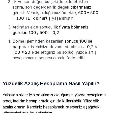
İlk ve son değeri bu şekilde elde ettikten
sonra, son değerden ilk değeri
çıkarmanız
gerekir. Vermiş olduğumuz örnekte,
600 – 500
= 100 TL’lik bir artış
yaşanmıştır.
Ardından elde sonucu
ilk fiyata bölmeniz
gerekir.
100 / 500 = 0,2
Bölme işleminden kazanılan
sonucu 100 ile
çarparak
işleminize devam edebilirsiniz.
0,2 x
100 = 20
elde ettiğiniz bu sonuç, yüzde artış
hesaplamanın sonucu olarak ifade edilir.
Yüzdelik Azalış Hesaplama Nasıl Yapılır?
Yukarıda sizler için hazırlamış olduğumuz yüzde hesaplama
aracı,
indirim hesaplamak
için de kullanılabilir.
Yüzdelik
azalış oranını
kendiniz hesaplamak isterseniz aşağıdaki