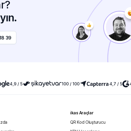
r?
yın.
18 39
4,9 / 5
100 / 100
4,7 / 5
ikas Araçlar
ızda
QR Kod Oluşturucu