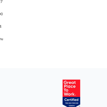
27
90
4
unu