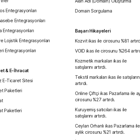
rtner
Alan Adı (Domain) Oluşturma
os Entegrasyonları
Domain Sorgulama
asebe Entegrasyonları
a Entegrasyonları
Başarı Hikayeleri
e Lojistik Entegrasyonları
Kozvit ikas ile cirosunu %81 artırd
ri Entegrasyonları
VOID ikas ile cirosunu %264 artırd
Kozmetik markaları ikas ile
satışlarını artırdı.
et & E-İhracat
Tekstil markaları ikas ile satışların
z E-Ticaret Sitesi
artırdı.
et Paketleri
Online Çiftçi ikas Pazarlama ile ay
cirosunu %27 artırdı.
at
Kuruyemiş satıcıları ikas ile
at Paketleri
satışlarını artırdı.
Ceylan Orhanlı ikas Pazarlama ile
aylık cirosunu %21 artırdı.