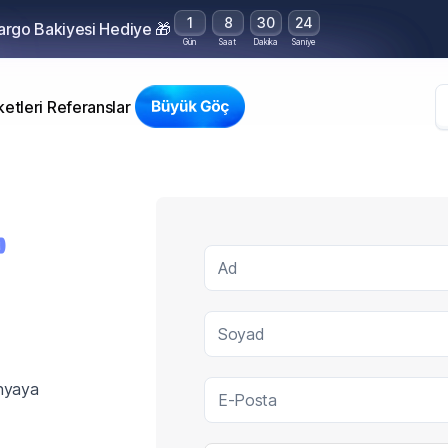
1
8
30
24
Kargo Bakiyesi Hediye 🎁
Gün
Saat
Dakika
Saniye
etleri
Referanslar
✍
Ad
Soyad
ünyaya
E-Posta