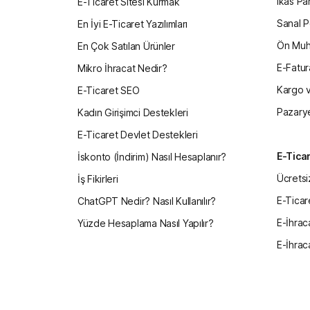
ikas Pa
E-Ticaret Sitesi Kurmak
Sanal P
En İyi E-Ticaret Yazılımları
Ön Muh
En Çok Satılan Ürünler
E-Fatur
Mikro İhracat Nedir?
Kargo v
E-Ticaret SEO
Pazarye
Kadın Girişimci Destekleri
E-Ticaret Devlet Destekleri
E-Ticar
İskonto (İndirim) Nasıl Hesaplanır?
Ücretsi
İş Fikirleri
E-Ticar
ChatGPT Nedir? Nasıl Kullanılır?
E-İhrac
Yüzde Hesaplama Nasıl Yapılır?
E-İhrac