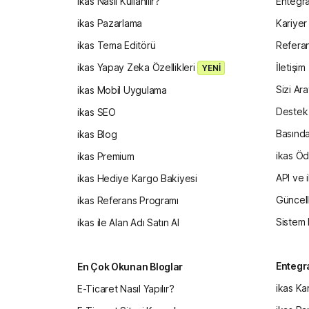
ikas Nasıl Kullanılır?
Entegr
ikas Pazarlama
Kariyer
ikas Tema Editörü
Referan
ikas Yapay Zeka Özellikleri
İletişim
YENİ
Sizi Ar
ikas Mobil Uygulama
Destek 
ikas SEO
Basında
ikas Blog
ikas Ödü
ikas Premium
API ve 
ikas Hediye Kargo Bakiyesi
Güncel
ikas Referans Programı
Sistem
ikas ile Alan Adı Satın Al
Entegr
En Çok Okunan Bloglar
ikas Ka
E-Ticaret Nasıl Yapılır?