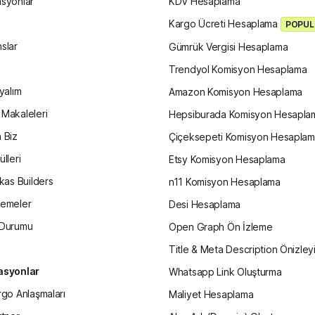
asyonlar
KDV Hesaplama
Kargo Ücreti Hesaplama
POPUL
slar
Gümrük Vergisi Hesaplama
Trendyol Komisyon Hesaplama
ayalım
Amazon Komisyon Hesaplama
Makaleleri
Hepsiburada Komisyon Hesapla
 Biz
Çiçeksepeti Komisyon Hesapla
lleri
Etsy Komisyon Hesaplama
ikas Builders
n11 Komisyon Hesaplama
lemeler
Desi Hesaplama
 Durumu
Open Graph Ön İzleme
Title & Meta Description Önizleyi
asyonlar
Whatsapp Link Oluşturma
rgo Anlaşmaları
Maliyet Hesaplama