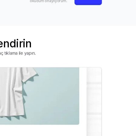
okudum onaylıyorum.
endirin
ç tıklama ile yapın.