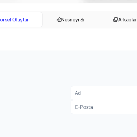
örsel Oluştur
Nesneyi Sil
Arkaplanı
Ad
Ad
E-Posta