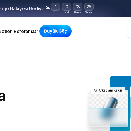
1
0
13
24
Kargo Bakiyesi Hediye 🎁
Gün
Saat
Dakika
Saniye
etleri
Referanslar
a