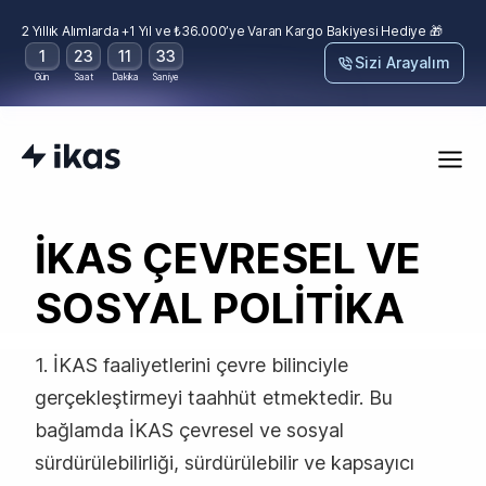
2 Yıllık Alımlarda +1 Yıl ve ₺36.000’ye Varan Kargo Bakiyesi Hediye 🎁
1
23
11
33
Sizi Arayalım
Gün
Saat
Dakika
Saniye
İKAS ÇEVRESEL VE
SOSYAL POLİTİKA
1. İKAS faaliyetlerini çevre bilinciyle
gerçekleştirmeyi taahhüt etmektedir. Bu
bağlamda İKAS çevresel ve sosyal
sürdürülebilirliği, sürdürülebilir ve kapsayıcı