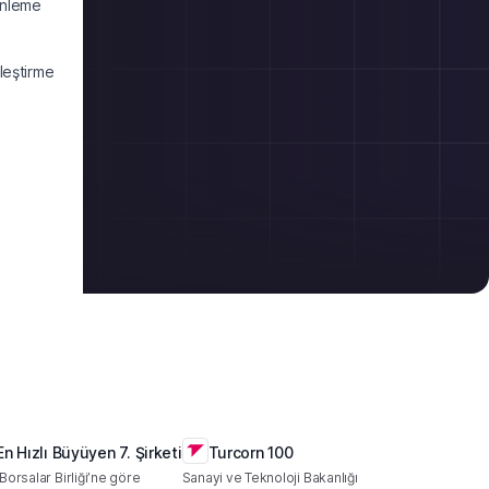
enleme
ileştirme
En Hızlı Büyüyen 7. Şirketi
Turcorn 100
Borsalar Birliği’ne göre
Sanayi ve Teknoloji Bakanlığı