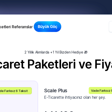
etleri
Referanslar
2 Yıllık Alımlarda +1 Yıl Bizden Hediye 🎁
aret Paketleri ve Fiy
Scale Plus
Vade Farksız 
de Farksız 6 Taksit
E-Ticarette ihtiyacınız olan her şey.