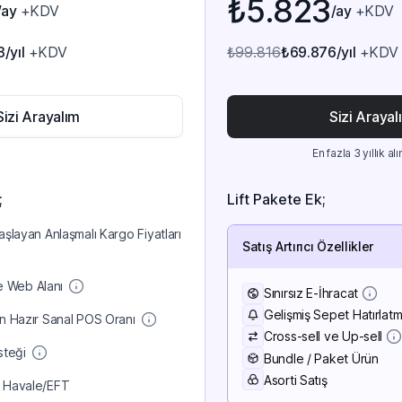
₺5.823
/ay
+KDV
/ay
+KDV
8
/yıl
+KDV
₺99.816
₺69.876
/yıl
+KDV
Sizi Arayalım
Sizi Arayal
En fazla 3 yıllık alı
;
Lift Pakete Ek;
şlayan Anlaşmalı Kargo Fiyatları
Satış Artırıcı Özellikler
ve Web Alanı
Sınırsız E-İhracat
Gelişmiş Sepet Hatırlat
n Hazır Sanal POS Oranı
Cross-sell ve Up-sell
steği
Bundle / Paket Ürün
Asorti Satış
 Havale/EFT