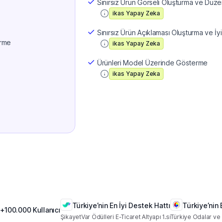
Sınırsız Ürün Görseli Oluşturma ve Düz
ikas Yapay Zeka
Sınırsız Ürün Açıklaması Oluşturma ve İy
erme
ikas Yapay Zeka
Ürünleri Model Üzerinde Gösterme
ikas Yapay Zeka
Türkiye’nin En İyi Destek Hattı
Türkiye’nin 
+100.000 Kullanıcı
ŞikayetVar Ödülleri E-Ticaret Altyapı 1.si
Türkiye Odalar ve 