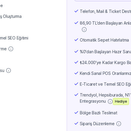
me
Telefon, Mail & Ticket Dest
iş Oluşturma
86,90 TL'den Başlayan Anlaş
mel SEO Eğitimi
Otomatik Sepet Hatırlatma
irme
%0'dan Başlayan Hazır San
₺24.000'ye Kadar Kargo Ba
usu
Kendi Sanal POS Oranlarınızı
E-Ticaret ve Temel SEO Eği
Trendyol, Hepsiburada, N
Entegrasyonu
Hediye
Bölge Bazlı Teslimat
Sipariş Düzenleme