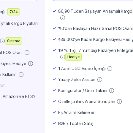
86,90 TL'den Başlayan Anlaşmalı Kargo F
eği
7/24
malı Kargo Fiyatları
%0'dan Başlayan Hazır Sanal POS Oranı
₺36.000'ye Kadar Kargo Bakiyesi Hedi
Sınırsız
19 Yurt içi, 7 Yurt dışı Pazaryeri Entegr
al POS Oranı
Hediye
kiyesi Hediye
1 Adet UGC Video İçeriği
 Kullanın
Yapay Zeka Asistan
timi
Konfigüratör / Ürün Takımı
11, Amazon ve ETSY
Özelleştirilmiş Arama Sonuçları
Eş Anlamlı Kelimeler
B2B / Toptan Satış