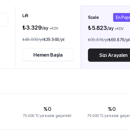
Lift
Scale
En Pop
₺3.329
₺5.823
/ay
/ay
+KDV
+KDV
₺48.000
/yıl
₺39.948
/yıl
₺99.816
/yıl
₺69.876
/yıl
Hemen Başla
Sizi Arayalım
%0
%0
75.000 TL’ye kadar geçerlidir
75.000 TL’ye kadar geçerl