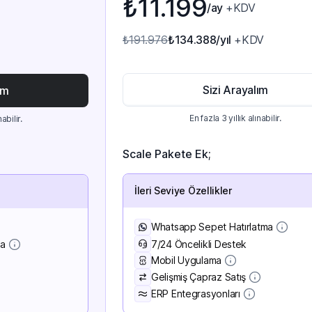
₺11.199
/ay
+KDV
₺191.976
₺134.388
/yıl
+KDV
Sizi Arayalım
ım
En fazla 3 yıllık alınabilir.
nabilir.
Scale Pakete Ek;
İleri Seviye Özellikler
Whatsapp Sepet Hatırlatma
7/24 Öncelikli Destek
ma
Mobil Uygulama
Gelişmiş Çapraz Satış
ERP Entegrasyonları