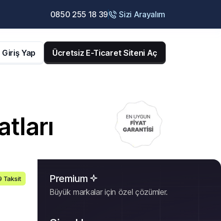
0850 255 18 39
Sizi Arayalım
Giriş Yap
Ücretsiz E-Ticaret Siteni Aç
atları
Premium
9 Taksit
Büyük markalar için özel çözümler.