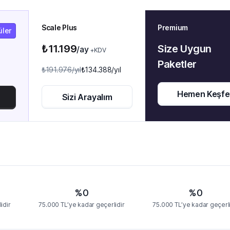
Scale Plus
Premium
üler
₺11.199
Size Uygun
/ay
+KDV
Paketler
₺191.976
/yıl
₺134.388
/yıl
Hemen Keşfe
Sizi Arayalım
%0
%0
idir
75.000 TL’ye kadar geçerlidir
75.000 TL’ye kadar geçerli