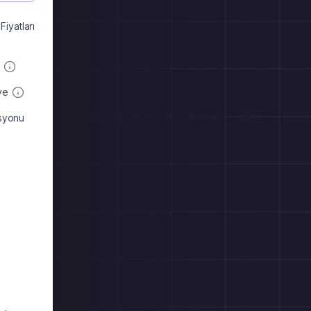
iyatları
ye
asyonu