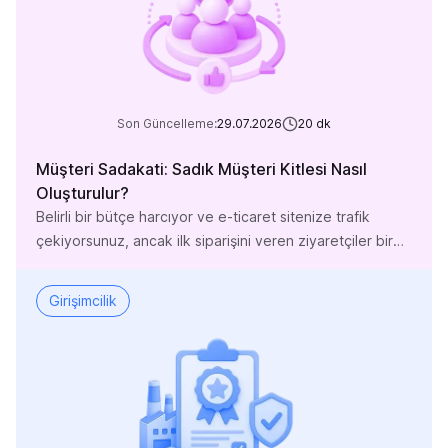
Son Güncelleme:
29.07.2026
20
dk
Müşteri Sadakati: Sadık Müşteri Kitlesi Nasıl
Oluşturulur?
Belirli bir bütçe harcıyor ve e-ticaret sitenize trafik
çekiyorsunuz, ancak ilk siparişini veren ziyaretçiler bir
daha sitenize uğramıyor mu? Günümüz e-ticaret
dünyasında artan reklam maliyetleri (CAC) ve dijital
Girişimcilik
platformlardaki sert rekabet düşünüldüğünde, sadece
yeni müşteri peşinde koşmak adeta sızdıran bir kovaya
su doldurmaya benzer. Sürdürülebilir bir büyüme ve
yüksek kârlılık elde etmenin yolu, içeri giren […]