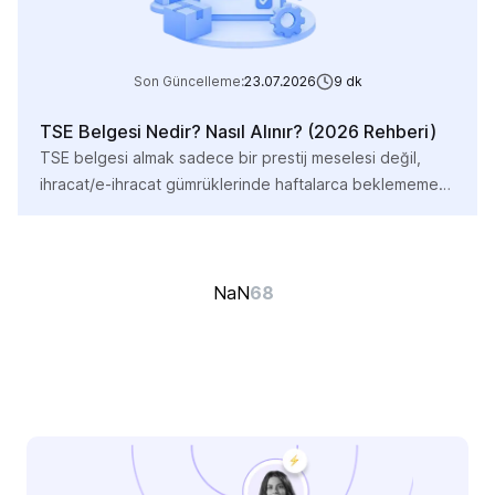
Son Güncelleme:
23.07.2026
9
dk
TSE Belgesi Nedir? Nasıl Alınır? (2026 Rehberi)
TSE belgesi almak sadece bir prestij meselesi değil,
ihracat/e-ihracat gümrüklerinde haftalarca beklememek
için oldukça önemli ve gerekli bir adımdır. Özellikle e-
ticaret ve uluslararası tedarik zincirinde, satıcıların en
büyük problemi güven eksikliği kaynaklı satış iptalleri ve
sınır kapılarındaki bürokratik krizlerdir. Üretim
68
NaN
standartlarınızı tescilleyen TSE belgesi, tam olarak bu
krizleri çözen bir anahtardır. Eğer siz de, e-ticaret […]