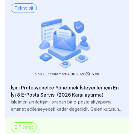
Teknoloji
Son Güncelleme:
04.08.2026
15
dk
İşini Profesyonelce Yönetmek İsteyenler için En
İyi 8 E-Posta Servisi (2026 Karşılaştırma)
İşletmenizin iletişimi, sıradan bir e-posta altyapısına
emanet edilemeyecek kadar değerlidir. Gelen kutusuna
düşmeyen teklifler, spam filtrelerine takılan faturalar
veya siber saldırılara açık hesaplar, doğrudan ciro ve
E-Ticaret
itibar kaybına yol açar. Üstelik ücretsiz veya standart