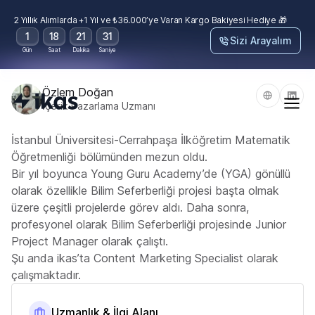
2 Yıllık Alımlarda +1 Yıl ve ₺36.000’ye Varan Kargo Bakiyesi Hediye 🎁
1
18
21
30
Sizi Arayalım
Gün
Saat
Dakika
Saniye
Özlem Doğan
İçerik Pazarlama Uzmanı
İstanbul Üniversitesi-Cerrahpaşa İlköğretim Matematik
Öğretmenliği bölümünden mezun oldu.
Bir yıl boyunca Young Guru Academy’de (YGA) gönüllü
olarak özellikle Bilim Seferberliği projesi başta olmak
üzere çeşitli projelerde görev aldı. Daha sonra,
profesyonel olarak Bilim Seferberliği projesinde Junior
Project Manager olarak çalıştı.
Şu anda ikas’ta Content Marketing Specialist olarak
çalışmaktadır.
Uzmanlık & İlgi Alanı