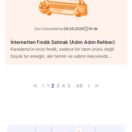
Son Güncelleme:
26.06.2026
16
dk
İnternetten Fındık Satmak (Adım Adım Rehber)
Karadeniz’in incisi fındık, sadece bir tarım ürünü değil;
büyük bir emeğin, alın terinin ve sabrın meyvesidir.
Ancak günümüzde bu değerli mahsulün sadece
perakende satışını yapmak, emeğinizin tam karşılığını
almanıza engel olabilir. Dijitalleşen dünya, artık fındığınızı
dalından topladığınız tazelikte, Türkiye’nin hatta
1
2
3
4
5
...
68
dünyanın dört bir yanındaki tüketicilere doğrudan
ulaştırma fırsatı sunuyor. Kendi markanızı kurmak,
kazancınızı artırmak ve […]