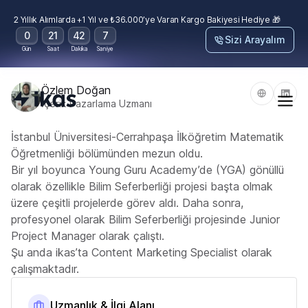
2 Yıllık Alımlarda +1 Yıl ve ₺36.000’ye Varan Kargo Bakiyesi Hediye 🎁
0
21
42
7
Sizi Arayalım
Gün
Saat
Dakika
Saniye
Özlem Doğan
İçerik Pazarlama Uzmanı
İstanbul Üniversitesi-Cerrahpaşa İlköğretim Matematik
Öğretmenliği bölümünden mezun oldu.
Bir yıl boyunca Young Guru Academy’de (YGA) gönüllü
olarak özellikle Bilim Seferberliği projesi başta olmak
üzere çeşitli projelerde görev aldı. Daha sonra,
profesyonel olarak Bilim Seferberliği projesinde Junior
Project Manager olarak çalıştı.
Şu anda ikas’ta Content Marketing Specialist olarak
çalışmaktadır.
Uzmanlık & İlgi Alanı