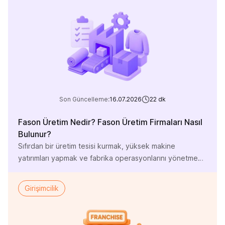
BSMV kesintileri, chargeback (ters ibraz) bedelleri ve
gizli donanım/yazılım aidatları gibi konuları görmezden
geldiği için kâr marjlarında ciddi kayıplar
yaşayabilmektedir. Bu […]
Son Güncelleme:
16.07.2026
22
dk
Fason Üretim Nedir? Fason Üretim Firmaları Nasıl
Bulunur?
Sıfırdan bir üretim tesisi kurmak, yüksek makine
yatırımları yapmak ve fabrika operasyonlarını yönetmek,
e-ticaret markaları için hem ciddi bir finansal yük hem de
büyük bir operasyonel risk barındırır. Hammadde tedarik
Girişimcilik
krizleri, yüksek iş gücü maliyetleri ve üretim bandı
verimsizlikleri, girişimcilerin karşılaştığı en büyük yapısal
zorluklar arasında yer alır. Bu nedenle birçok işletme,