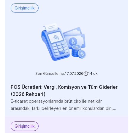
Girişimcilik
Son Güncelleme:
17.07.2026
14
dk
POS Ücretleri: Vergi, Komisyon ve Tüm Giderler
(2026 Rehberi)
E-ticaret operasyonlarında brüt ciro ile net kâr
arasındaki farkı belirleyen en önemli konulardan biri,
kontrolsüz bırakılan ya da kontrol edilmeyen ödeme
altyapısı (POS) maliyetleridir. Birçok işletme yalnızca ilan
Girişimcilik
edilen komisyon oranlarına odaklanırken; valör süreleri,