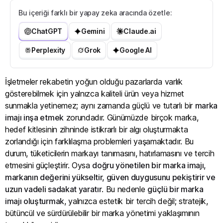
Bu içeriği farklı bir yapay zeka aracında özetle:
ChatGPT
Gemini
Claude.ai
Perplexity
Grok
Google AI
İşletmeler rekabetin yoğun olduğu pazarlarda varlık
gösterebilmek için yalnızca kaliteli ürün veya hizmet
sunmakla yetinemez; aynı zamanda güçlü ve tutarlı bir
marka
imajı inşa etmek
zorundadır. Günümüzde birçok marka,
hedef kitlesinin zihninde istikrarlı bir algı oluşturmakta
zorlandığı için farklılaşma problemleri yaşamaktadır. Bu
durum, tüketicilerin markayı tanımasını, hatırlamasını ve tercih
etmesini güçleştirir. Oysa
doğru yönetilen bir marka imajı,
markanın değerini yükseltir, güven duygusunu pekiştirir ve
uzun vadeli sadakat yaratır
. Bu nedenle
güçlü bir marka
imajı oluşturmak
, yalnızca estetik bir tercih değil; stratejik,
bütüncül ve sürdürülebilir bir marka yönetimi yaklaşımının