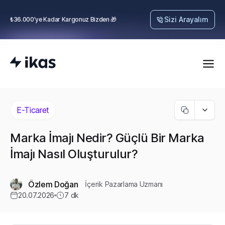
Sizi Arayalım
₺36.000’ye Kadar Kargonuz Bizden 🎁
E-Ticaret
Marka İmajı Nedir? Güçlü Bir Marka
İmajı Nasıl Oluşturulur?
Özlem Doğan
İçerik Pazarlama Uzmanı
20.07.2026
7
dk