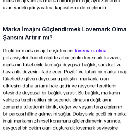
marka imajı yalnızca marka bilinirliğini değil, aynı zamanda
uzun vadeli gelir yaratma kapasitesini de güçlendirir.
Marka İmajını Güçlendirmek Lovemark Olma
Şansını Artırır mı?
Güçlü bir marka imajı, bir işletmenin
lovemark olma
potansiyelini önemli ölçüde artırır çünkü lovemark kavramı,
markanın tüketiciyle kurduğu duygusal bağlılık, sadakat ve
hayranlık düzeyini ifade eder. Pozitif ve tutarlı bir marka imajı,
tüketicide güven duygusunu pekiştirir, markayla olan
etkileşimi daha anlamlı hâle getirir ve rasyonel tercihlerin
ötesinde duygusal bir bağlılık yaratır. Bu bağlılık, markanın
yalnızca tercih edilen bir seçenek olmasını değil; aynı
zamanda tüketicinin kimlik, değer ve yaşam tarzı algılarının
bir parçası hâline gelmesini sağlar. Dolayısıyla güçlü bir marka
imajı, markanın zihinsel konumunu güçlendirmenin yanında,
duygusal bir çekim alanı oluşturarak lovemark seviyesine