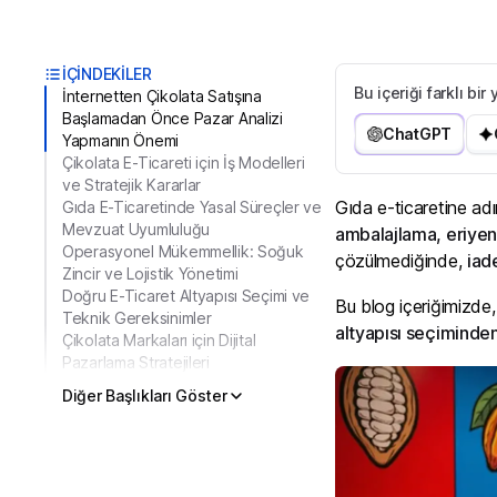
İÇİNDEKİLER
Bu içeriği farklı bi
İnternetten Çikolata Satışına
Başlamadan Önce Pazar Analizi
ChatGPT
Yapmanın Önemi
Çikolata E-Ticareti için İş Modelleri
ve Stratejik Kararlar
Gıda e-ticaretine adım
Gıda E-Ticaretinde Yasal Süreçler ve
Mevzuat Uyumluluğu
ambalajlama, eriyen 
Operasyonel Mükemmellik: Soğuk
çözülmediğinde,
iade
Zincir ve Lojistik Yönetimi
Doğru E-Ticaret Altyapısı Seçimi ve
Bu blog içeriğimizde
Teknik Gereksinimler
altyapısı seçiminden 
Çikolata Markaları için Dijital
Pazarlama Stratejileri
Diğer Başlıkları Göster