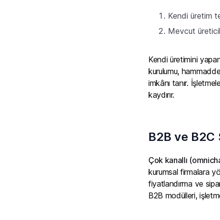
Kendi üretim t
Mevcut üretici
Kendi üretimini yapan
kurulumu, hammadde te
imkânı tanır. İşletmel
kaydırır.
B2B ve B2C 
Çok kanallı (omnich
kurumsal firmalara yö
fiyatlandırma ve sipa
B2B modülleri, işletme