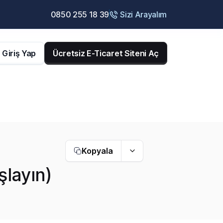
0850 255 18 39
Sizi Arayalım
Giriş Yap
Ücretsiz E-Ticaret Siteni Aç
Kopyala
layın)