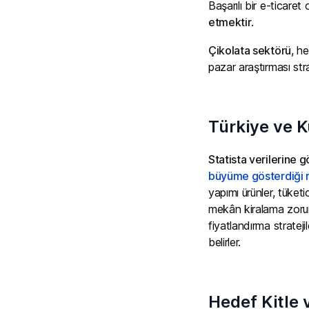
Başarılı bir e-ticare
etmektir
.
Çikolata sektörü
, h
pazar araştırması str
Türkiye ve K
Statista verilerine g
büyüme gösterdiği r
yapımı ürünler, tüketi
mekân kiralama zorun
fiyatlandırma strateji
belirler.
Hedef Kitle 