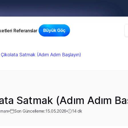
etleri
Referanslar
n Çikolata Satmak (Adım Adım Başlayın)
lata Satmak (Adım Adım Baş
zmanı
Son Güncelleme:
15.05.2026
14
dk