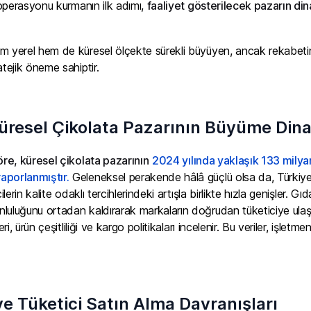
t operasyonu kurmanın ilk adımı,
faaliyet gösterilecek pazarın din
em yerel hem de küresel ölçekte sürekli büyüyen, ancak rekabetin 
atejik öneme sahiptir.
üresel Çikolata Pazarının Büyüme Dina
öre, küresel çikolata pazarının
2024 yılında yaklaşık 133 milyar
aporlanmıştır.
Geleneksel perakende hâlâ güçlü olsa da, Türkiye
cilerin kalite odaklı tercihlerindeki artışla birlikte hızla genişler.
luluğunu ortadan kaldırarak markaların doğrudan tüketiciye ulaşm
leri, ürün çeşitliliği ve kargo politikaları incelenir. Bu veriler, iş
ve Tüketici Satın Alma Davranışları