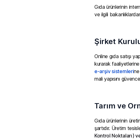
Gıda ürünlerinin inter
ve ilgili bakanlıklarda
Şirket Kurul
Online gıda satışı ya
kurarak faaliyetlerin
e-arşiv sistemleri
ne
mali yapısını güvence a
Tarım ve Orm
Gıda ürünlerinin üret
şartıdır. Üretim tesi
Kontrol Noktaları) v