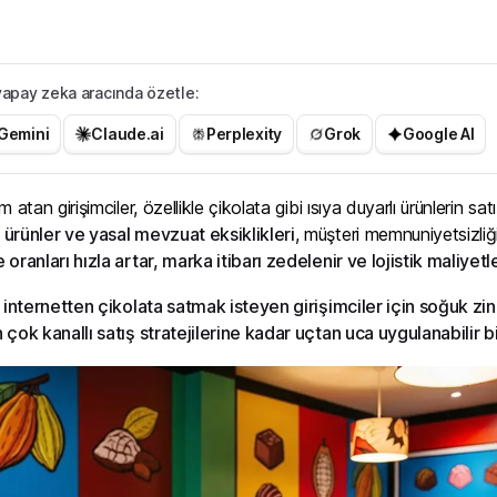
r yapay zeka aracında özetle:
Gemini
Claude.ai
Perplexity
Grok
Google AI
 atan girişimciler, özellikle çikolata gibi ısıya duyarlı ürünlerin sa
ürünler ve yasal mevzuat eksiklikleri
, müşteri memnuniyetsizliği
 oranları hızla artar, marka itibarı zedelenir ve lojistik maliyetl
,
internetten çikolata satmak isteyen girişimciler için soğuk zi
çok kanallı satış stratejilerine kadar uçtan uca uygulanabilir bi