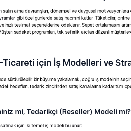
nin satın alma davranışları, dönemsel ve duygusal motivasyonlara 
yramlar
gibi özel günlerde satış hacmini katlar. Tüketiciler, online 
ve hızlı teslimat seçeneklerine odaklanır. Sepet ortalamasını artır
Müşteri sadakat programları, tek seferlik alıcıları düzenli müşteri
Ticareti için İş Modelleri ve Str
nde sürdürülebilir bir büyüme yakalamak, doğru iş modelinin seçi
deli hedefleri, tedarik zincirinden satış kanallarına kadar tüm ope
iniz mi, Tedarikçi (Reseller) Modeli mi?
 satmak için iki temel iş modeli bulunur: