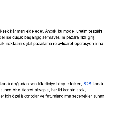
yüksek kâr marjı elde eder. Ancak bu model; üretim tezgâhı
eli ise düşük başlangıç sermayesi ile pazara hızlı giriş
odak noktasını dijital pazarlama ile e-ticaret operasyonlarına
kanalı doğrudan son tüketiciye hitap ederken,
B2B
kanalı
nan bir e-ticaret altyapısı, her iki kanalın stok,
ler için özel iskontolar ve faturalandırma seçenekleri sunan