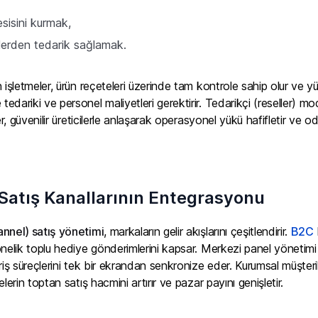
esisini kurmak,
lerden tedarik sağlamak.
 işletmeler, ürün reçeteleri üzerinde tam kontrole sahip olur ve 
dariki ve personel maliyetleri gerektirir. Tedarikçi (reseller) mod
er, güvenilir üreticilerle anlaşarak operasyonel yükü hafifletir ve 
Satış Kanallarının Entegrasyonu
annel) satış yönetimi
, markaların gelir akışlarını çeşitlendirir.
B2C
nelik toplu hediye gönderimlerini kapsar. Merkezi panel yönetimi su
riş süreçlerini tek bir ekrandan senkronize eder. Kurumsal müşteri
lerin toptan satış hacmini artırır ve pazar payını genişletir.