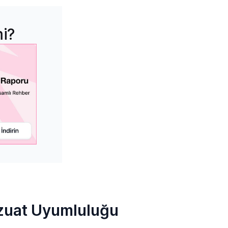
mi?
vzuat Uyumluluğu