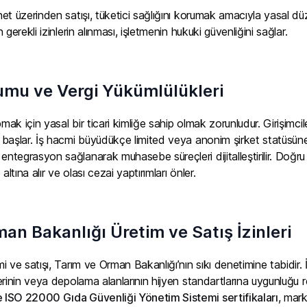
net üzerinden satışı, tüketici sağlığını korumak amacıyla yasal düz
n gerekli izinlerin alınması, işletmenin hukuki güvenliğini sağlar.
umu ve Vergi Yükümlülükleri
pmak için yasal bir ticari kimliğe sahip olmak zorunludur. Girişimci
e başlar. İş hacmi büyüdükçe limited veya anonim şirket statüsüne 
 entegrasyon sağlanarak muhasebe süreçleri dijitalleştirilir. Doğr
ltına alır ve olası cezai yaptırımları önler.
an Bakanlığı Üretim ve Satış İzinleri
imi ve satışı, Tarım ve Orman Bakanlığı’nın sıkı denetimine tabidir
slerinin veya depolama alanlarının hijyen standartlarına uygunluğu 
e ISO 22000 Gıda Güvenliği Yönetim Sistemi sertifikaları
, mark