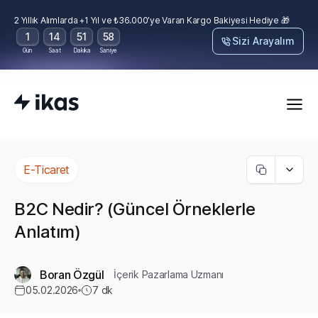
2 Yıllık Alımlarda +1 Yıl ve ₺36.000’ye Varan Kargo Bakiyesi Hediye 🎁
1
14
51
57
Sizi Arayalım
Gün
Saat
Dakika
Saniye
E-Ticaret
B2C Nedir? (Güncel Örneklerle
Anlatım)
Boran Özgül
İçerik Pazarlama Uzmanı
05.02.2026
7
dk