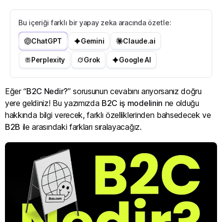
Bu içeriği farklı bir yapay zeka aracında özetle:
ChatGPT
Gemini
Claude.ai
Perplexity
Grok
Google AI
Eğer “
B2C Nedir?
” sorusunun cevabını arıyorsanız doğru
yere geldiniz! Bu yazımızda
B2C iş modelinin
ne olduğu
hakkında bilgi verecek, farklı özelliklerinden bahsedecek ve
B2B
ile arasındaki farkları sıralayacağız.