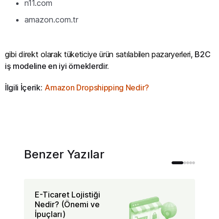
n11.com
amazon.com.tr
gibi direkt olarak tüketiciye ürün satılabilen pazaryerleri,
B2C
iş modeline en iyi örneklerdir.
İlgili İçerik:
Amazon Dropshipping Nedir?
Benzer Yazılar
E-Ticaret Lojistiği
Mü
Nedir? (Önemi ve
Sa
İpuçları)
Na