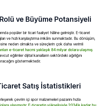
Rolü ve Büyüme Potansiyeli
a popüler bir ticari faaliyet hâline gelmiştir. E-ticaret
ajları ve hızlı karşılaştırma imkânı sunmaktadır. Bu dönüşüm,
mesine neden olmakta ve süreçlerin çok daha verimli
nları e-ticaret hacmi yaklaşık 84 milyar dolara ulaşmış
evcut eğilimler dijital kanalların sektördeki ağırlığını
tıracağını göstermektedir.
caret Satış İstatistikleri
 birleşerek çevrim içi spor malzemeleri pazarını hızla
lara ulaşmıştır. E-ticaretin yükselişiyle 2034’e kadar bu