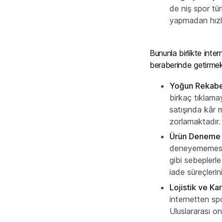
de niş spor tü
yapmadan hızl
Bununla birlikte inte
beraberinde getirmekt
Yoğun Rekabet
birkaç tıklama
satışında kâr 
zorlamaktadır.
Ürün Deneme İ
deneyememesi g
gibi sebeplerle
iade süreçleri
Lojistik ve
Ka
internetten sp
Uluslararası on