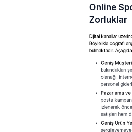
Online Spo
Zorluklar
Dijital kanallar üzeri
Böylelikle coğrafi en
bulmaktadır. Aşağıda
Geniş Müşteri
bulundukları şe
olanağı, inter
personel giderl
Pazarlama ve 
posta kampanya
izlenerek önce
satışları hem d
Geniş Ürün Ye
sergileyemeye