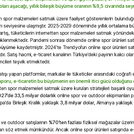
oları aşacağı, yıllık bileşik büyüme oranının %9,5 civarında s
en spor malzemeleri satmak üzere faaliyet gösterenlerin bulunduğ
ı
seviyesine ulaşmıştır. 2025-2029 döneminde
yıllık ortalama 
rtış, tüketicilerin internetten spor malzemeleri satmak yönündeki eğ
steklenmektedir. Pandemi sonrası dönemde online spor ürünleri sat
 büyüme
kaydetmiştir. 2024’te Trendyol’un online spor ürünleri sa
. Satış hacmi, e-ticaret kanalının Türkiye’deki payının kalıcı ol
mcileri teşvik etmektedir.
atışı yapan platformlar, markalar ile tüketiciler arasındaki coğrafi
poru, e-ticaretin bu büyümenin en önemli itici gücü olduğunu
ten spor malzemeleri satmak üzere kurulan stratejileri başarılı oyu
27’de 33,5 milyar dolarlık
online spor ve outdoor ekipmanları pa
a’da Birleşik Krallık yaklaşık
3,8 milyar dolar
, Almanya yaklaşı
 ve outdoor satışlarının
%70’ten fazlası
fiziksel mağazalar üzerin
 söz etmek mümkündür. Ancak online spor ürünleri satışında e-t