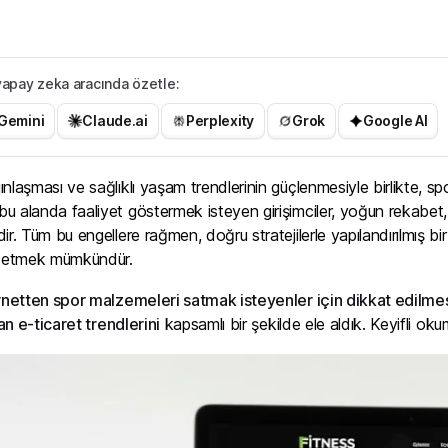
r yapay zeka aracında özetle:
Gemini
Claude.ai
Perplexity
Grok
Google AI
nlaşması ve sağlıklı yaşam trendlerinin güçlenmesiyle birlikte, spo
alanda faaliyet göstermek isteyen girişimciler, yoğun rekabet, ürün ç
ir. Tüm bu engellere rağmen, doğru stratejilerle yapılandırılmış b
de etmek mümkündür.
rnetten spor malzemeleri satmak isteyenler için dikkat edilme
kan e-ticaret trendlerini
kapsamlı bir şekilde ele aldık. Keyifli okum