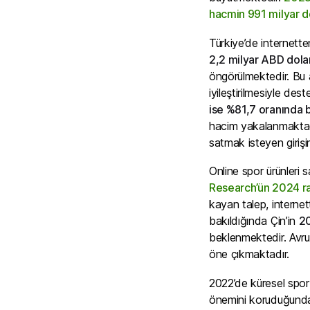
hacmin 991 milyar d
Türkiye’de internett
2,2 milyar ABD dolar
öngörülmektedir. Bu a
iyileştirilmesiyle de
ise %81,7 oranında
hacim yakalanmaktadır
satmak isteyen girişi
Online spor ürünleri s
Research’ün 2024 ra
kayan talep, internet
bakıldığında Çin’in
20
beklenmektedir. Avrup
öne çıkmaktadır.
2022’de küresel spor
önemini koruduğundan