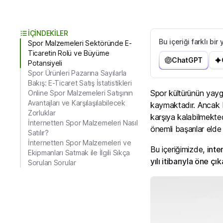
İÇİNDEKİLER
Bu içeriği farklı bi
Spor Malzemeleri Sektöründe E-
Ticaretin Rolü ve Büyüme
ChatGPT
Potansiyeli
Spor Ürünleri Pazarına Sayılarla
Bakış: E-Ticaret Satış İstatistikleri
Spor kültürünün yaygı
Online Spor Malzemeleri Satışının
Avantajları ve Karşılaşılabilecek
kaymaktadır. Ancak bu 
Zorluklar
karşıya kalabilmekted
İnternetten Spor Malzemeleri Nasıl
önemli başarılar el
Satılır?
İnternetten Spor Malzemeleri ve
Bu içeriğimizde,
inte
Ekipmanları Satmak ile İlgili Sıkça
yılı itibarıyla öne çı
Sorulan Sorular