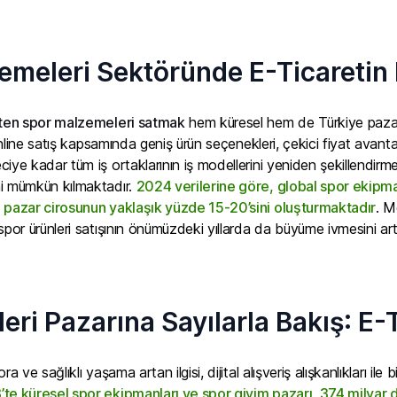
emeleri Sektöründe E-Ticaretin 
tten spor malzemeleri satmak
hem küresel hem de Türkiye pazarınd
e online satış kapsamında geniş ürün seçenekleri, çekici fiyat avant
iye kadar tüm iş ortaklarının iş modellerini yeniden şekillendir
ni mümkün kılmaktadır.
2024 verilerine göre, global spor ekipma
m pazar cirosunun yaklaşık yüzde 15-20’sini oluşturmaktadır
. M
spor ürünleri satışının önümüzdeki yıllarda da büyüme ivmesini ar
eri Pazarına Sayılarla Bakış: E-Ti
a ve sağlıklı yaşama artan ilgisi, dijital alışveriş alışkanlıkları ile
te küresel spor ekipmanları ve spor giyim pazarı, 374 milyar do