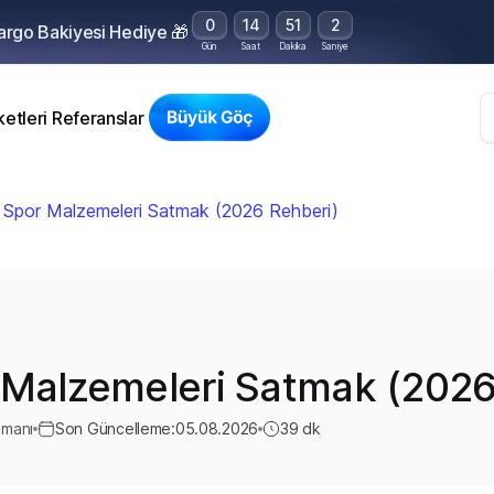
0
14
51
1
Kargo Bakiyesi Hediye 🎁
Gün
Saat
Dakika
Saniye
etleri
Referanslar
n Spor Malzemeleri Satmak (2026 Rehberi)
 Malzemeleri Satmak (2026
zmanı
Son Güncelleme:
05.08.2026
39
dk