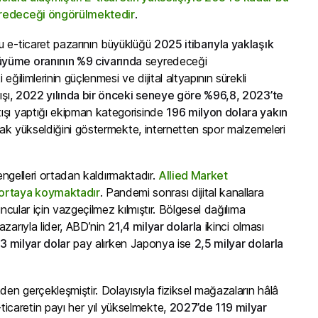
eyredeceği öngörülmektedir
.
u e-ticaret pazarının büyüklüğü
2025 itibarıyla yaklaşık
büyüme oranının %9 civarında
seyredeceği
ilimlerinin güçlenmesi ve dijital altyapının sürekli
ışı,
2022 yılında bir önceki seneye göre %96,8, 2023’te
tışı yaptığı ekipman kategorisinde
196 milyon dolara yakın
arak yükseldiğini göstermekte, internetten spor malzemeleri
 engelleri ortadan kaldırmaktadır.
Allied Market
 ortaya koymaktadır
. Pandemi sonrası dijital kanallara
ncular için vazgeçilmez kılmıştır. Bölgesel dağılıma
zarıyla lider, ABD’nin
21,4 milyar dolarla
ikinci olması
k
3 milyar dolar
pay alırken Japonya ise
2,5 milyar dolarla
den gerçekleşmiştir. Dolayısıyla fiziksel mağazaların hâlâ
icaretin payı her yıl yükselmekte,
2027’de 119 milyar