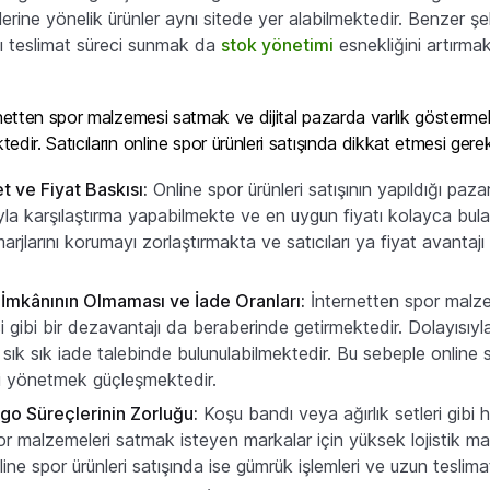
rlerine yönelik ürünler aynı sitede yer alabilmektedir. Benzer 
ı teslimat süreci sunmak da
stok yönetimi
esnekliğini artırmak
rnetten spor malzemesi satmak ve dijital pazarda varlık göstermek
edir. Satıcıların online spor ürünleri satışında dikkat etmesi ger
 ve Fiyat Baskısı:
Online spor ürünleri satışının yapıldığı paza
yla karşılaştırma yapabilmekte ve en uygun fiyatı kolayca bulab
marjlarını korumayı zorlaştırmakta ve satıcıları ya fiyat avan
mkânının Olmaması ve İade Oranları:
İnternetten spor malzem
ibi bir dezavantajı da beraberinde getirmektedir. Dolayısıyl
 sık sık iade talebinde bulunulabilmektedir. Bu sebeple online sp
ni yönetmek güçleşmektedir.
rgo
Süreçlerinin Zorluğu:
Koşu bandı veya ağırlık setleri gibi 
or malzemeleri satmak isteyen markalar için yüksek lojistik m
line spor ürünleri satışında ise gümrük işlemleri ve uzun teslima