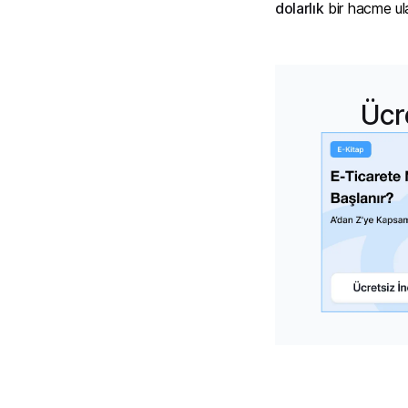
dolarlık
bir hacme ul
Ücr