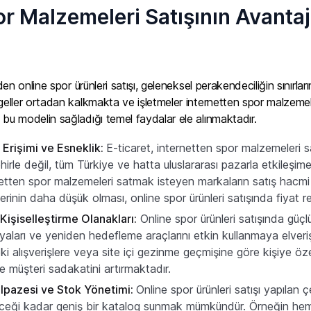
r Malzemeleri Satışının Avantajl
nden online spor ürünleri satışı, geleneksel perakendeciliğin sınırları
geller ortadan kalkmakta ve işletmeler internetten spor malzemel
 bu modelin sağladığı temel faydalar ele alınmaktadır.
 Erişimi ve Esneklik:
E-ticaret, internetten spor malzemeleri 
hirle değil, tüm Türkiye ve hatta uluslararası pazarla etkileşi
netten spor malzemeleri satmak isteyen markaların satış hacmi 
erinin daha düşük olması, online spor ürünleri satışında fiyat r
Kişiselleştirme Olanakları:
Online spor ürünleri satışında güçlü
ları ve yeniden hedefleme araçlarını etkin kullanmaya elverişli
ki alışverişlere veya site içi gezinme geçmişine göre kişiye öz
e müşteri sadakatini artırmaktadır.
lpazesi ve Stok Yönetimi:
Online spor ürünleri satışı yapılan 
ceği kadar geniş bir katalog sunmak mümkündür. Örneğin hem