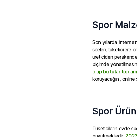
Spor Malz
Son yıllarda
interne
siteleri, tüketiciler
üreticiden perakendec
biçimde yönetilmesi
olup bu tutar topla
koruyacağını, online 
Spor Ürünl
Tüketicilerin evde spor
büyütmektedir.
2023’