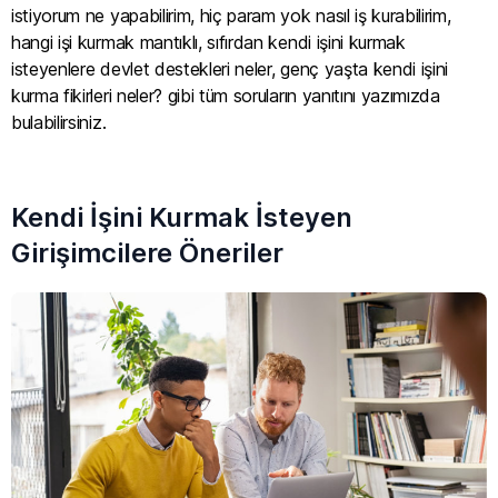
Operasyonel yükü hafifletmek ve sektörel derinlik
istiyorum ne yapabilirim, hiç param yok nasıl iş kurabilirim,
kazanmak amacıyla doğru ortaklık yapıları kurmak
hangi işi kurmak mantıklı, sıfırdan kendi işini kurmak
v
e
y
a
a
l
a
n
ı
n
d
a
u
z
m
a
n
k
isteyenlere devlet destekleri neler, genç yaşta kendi işini
kurma fikirleri neler? gibi tüm soruların yanıtını yazımızda
bulabilirsiniz.
Kendi İşini Kurmak İsteyen
Girişimcilere Öneriler