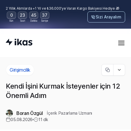
2 Yıllık Alımlarda +1 Yıl ve ₺36.000’ye Varan Kargo Bakiyesi Hediye 🎁
0
23
45
35
Sizi Arayalım
Gün
Saat
Dakika
Saniye
Girişimcilik
Kendi İşini Kurmak İsteyenler için 12
Önemli Adım
Boran Özgül
İçerik Pazarlama Uzmanı
05.08.2026
11
dk