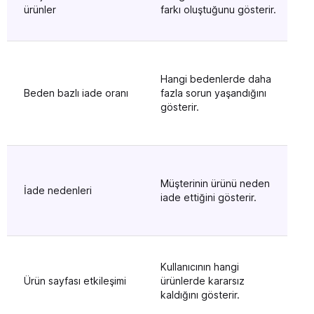
ve 
ürünler
farkı oluştuğunu gösterir.
gün
Kalı
Hangi bedenlerde daha
netl
Beden bazlı iade oranı
fazla sorun yaşandığını
kal
gösterir.
“st
notl
“Ku
Müşterinin ürünü neden
kıs
İade nedenleri
iade ettiğini gösterir.
gib
sayf
Dah
Kullanıcının hangi
ürü
Ürün sayfası etkileşimi
ürünlerde kararsız
vey
kaldığını gösterir.
ekle