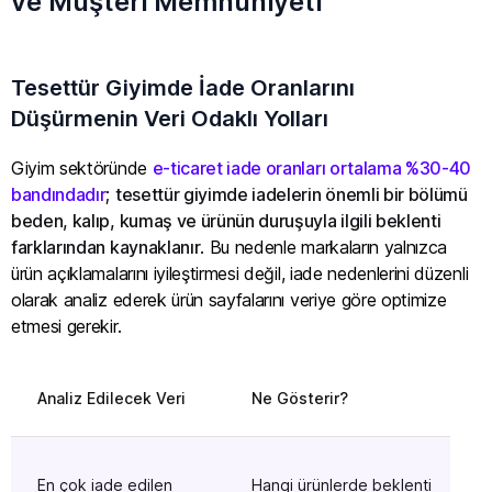
ve Müşteri Memnuniyeti
Tesettür Giyimde İade Oranlarını
Düşürmenin Veri Odaklı Yolları
Giyim sektöründe
e-ticaret iade oranları ortalama %30-40
bandındadır
;
tesettür giyimde iadelerin önemli bir bölümü
beden, kalıp, kumaş ve ürünün duruşuyla ilgili beklenti
farklarından kaynaklanır
. Bu nedenle markaların yalnızca
ürün açıklamalarını iyileştirmesi değil, iade nedenlerini düzenli
olarak analiz ederek ürün sayfalarını veriye göre optimize
etmesi gerekir.
Analiz Edilecek Veri
Ne Gösterir?
Alı
Ürü
En çok iade edilen
Hangi ürünlerde beklenti