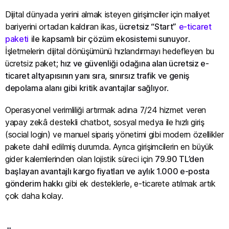
Dijital dünyada yerini almak isteyen girişimciler için maliyet
bariyerini ortadan kaldıran ikas,
ücretsiz “Start”
e-ticaret
paketi
ile kapsamlı bir çözüm ekosistemi sunuyor
.
İşletmelerin dijital dönüşümünü hızlandırmayı hedefleyen bu
ücretsiz paket;
hız ve güvenliği odağına alan ücretsiz e-
ticaret altyapısının yanı sıra, sınırsız trafik ve geniş
depolama alanı gibi kritik avantajlar sağlıyor
.
Operasyonel verimliliği artırmak adına 7/24 hizmet veren
yapay zekâ destekli chatbot, sosyal medya ile hızlı giriş
(social login) ve manuel sipariş yönetimi gibi modern özellikler
pakete dahil edilmiş durumda. Ayrıca girişimcilerin en büyük
gider kalemlerinden olan lojistik süreci için
79.90 TL’den
başlayan avantajlı kargo fiyatları ve aylık 1.000 e-posta
gönderim hakkı
gibi ek desteklerle, e-ticarete atılmak artık
çok daha kolay.