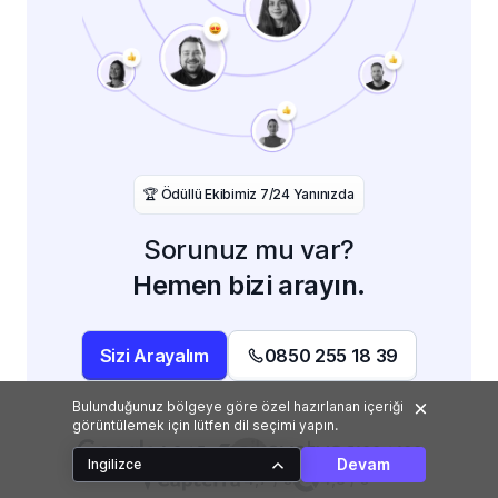
️🏆 Ödüllü Ekibimiz 7/24 Yanınızda
Sorunuz mu var?
Hemen bizi arayın.
Sizi Arayalım
0850 255 18 39
Bulunduğunuz bölgeye göre özel hazırlanan içeriği
görüntülemek için lütfen dil seçimi yapın.
4,9 / 5
100 / 100
Devam
Ingilizce
4,7 / 5
4,8 / 5