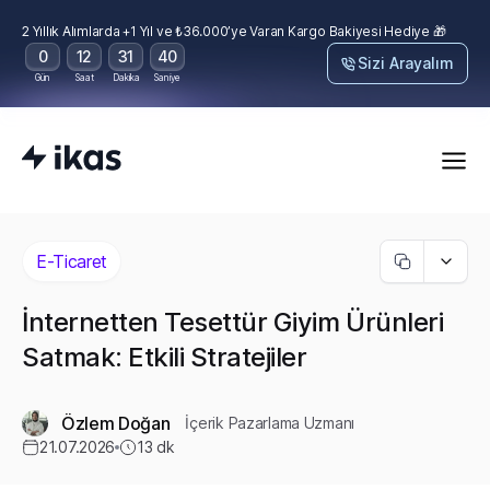
2 Yıllık Alımlarda +1 Yıl ve ₺36.000’ye Varan Kargo Bakiyesi Hediye 🎁
0
12
31
38
Sizi Arayalım
Gün
Saat
Dakika
Saniye
E-Ticaret
İnternetten Tesettür Giyim Ürünleri
Satmak: Etkili Stratejiler
Özlem Doğan
İçerik Pazarlama Uzmanı
21.07.2026
13
dk