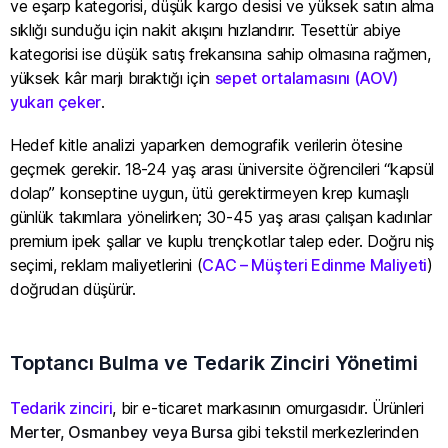
ve eşarp kategorisi, düşük kargo desisi ve yüksek satın alma
sıklığı sunduğu için nakit akışını hızlandırır. Tesettür abiye
kategorisi ise düşük satış frekansına sahip olmasına rağmen,
yüksek kâr marjı bıraktığı için
sepet ortalamasını (AOV)
yukarı çeker
.
Hedef kitle analizi yaparken demografik verilerin ötesine
geçmek gerekir. 18-24 yaş arası üniversite öğrencileri “kapsül
dolap” konseptine uygun, ütü gerektirmeyen krep kumaşlı
günlük takımlara yönelirken; 30-45 yaş arası çalışan kadınlar
premium ipek şallar ve kuplu trençkotlar talep eder. Doğru niş
seçimi, reklam maliyetlerini (
CAC – Müşteri Edinme Maliyeti
)
doğrudan düşürür.
Toptancı Bulma ve Tedarik Zinciri Yönetimi
Tedarik zinciri
, bir e-ticaret markasının omurgasıdır. Ürünleri
Merter, Osmanbey veya Bursa
gibi tekstil merkezlerinden