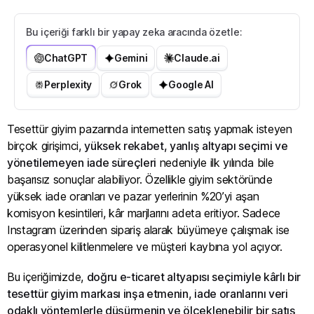
Bu içeriği farklı bir yapay zeka aracında özetle:
ChatGPT
Gemini
Claude.ai
Perplexity
Grok
Google AI
Tesettür giyim pazarında internetten satış yapmak isteyen
birçok girişimci,
yüksek rekabet, yanlış altyapı seçimi ve
yönetilemeyen iade süreçleri
nedeniyle ilk yılında bile
başarısız sonuçlar alabiliyor. Özellikle giyim sektöründe
yüksek iade oranları ve pazar yerlerinin %20’yi aşan
komisyon kesintileri, kâr marjlarını adeta eritiyor. Sadece
Instagram üzerinden sipariş alarak büyümeye çalışmak ise
operasyonel kilitlenmelere ve müşteri kaybına yol açıyor.
Bu içeriğimizde,
doğru e-ticaret altyapısı seçimiyle kârlı bir
tesettür giyim markası inşa etmenin, iade oranlarını veri
odaklı yöntemlerle düşürmenin ve ölçeklenebilir bir satış