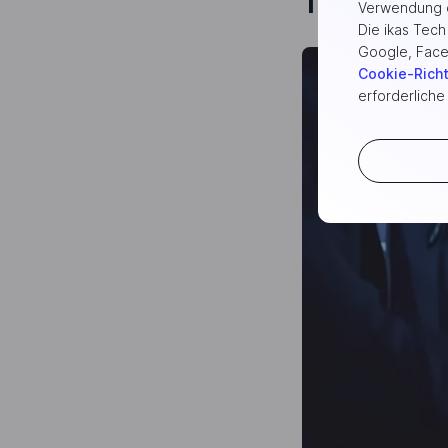
1. Vorber
Verwendung d
Die ikas Tec
Google, Face
Cookie-Richt
erforderliche