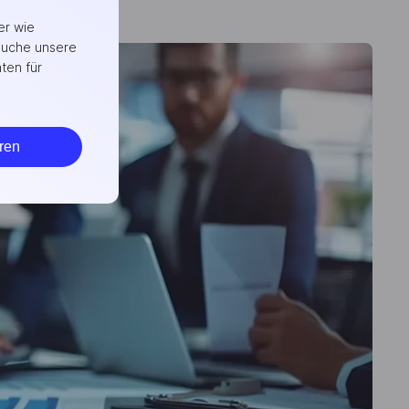
ündung
er wie
suche unsere
ten für
ren