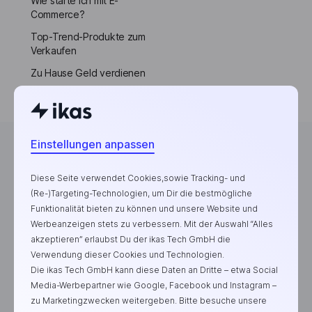
Wie starte ich mit E-
Commerce?
Top-Trend-Produkte zum
Verkaufen
Zu Hause Geld verdienen
Einstellungen anpassen
Diese Seite verwendet Cookies,sowie Tracking- und
Die E-Commerce-Plattform für erfolgreiche Marken
(Re-)Targeting-Technologien, um Dir die bestmögliche
Funktionalität bieten zu können und unsere Website und
Werbeanzeigen stets zu verbessern. Mit der Auswahl “Alles
akzeptieren” erlaubst Du der ikas Tech GmbH die
Verwendung dieser Cookies und Technologien.
Die ikas Tech GmbH kann diese Daten an Dritte – etwa Social
Media-Werbepartner wie Google, Facebook und Instagram –
zu Marketingzwecken weitergeben. Bitte besuche unsere