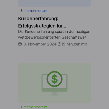
Unternehmertum
Kundenerfahrung:
Erfolgsstrategien für
Die Kundenerfahrung spielt in der heutigen
Unternehmen
wettbewerbsorientierten Geschäftswelt
eine wesentliche Rolle für den
19. November 2024
15 Minuten
min
Unternehmenserfolg. Eine ausgezeichnete
Kundenerfahrung führt nicht nur zu
glücklichen K...
Unternehmertum