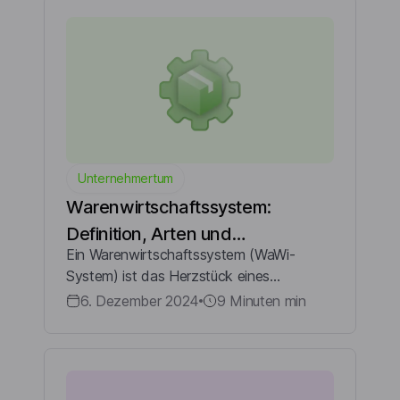
Startkapital ein...
Unternehmertum
Warenwirtschaftssystem:
Definition, Arten und
Ein Warenwirtschaftssystem (WaWi-
Auswahlkriterien
System) ist das Herzstück eines
modernen Unternehmens. Ob zur
6. Dezember 2024
9 Minuten
min
Inventarverwaltung, Bestandskontrolle
oder zur Steuerung des
Lieferkettenmanagements – diese
Systeme biet...