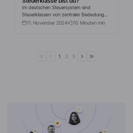
Steuerklasse bist du?
Im deutschen Steuersystem sind
Steuerklassen von zentraler Bedeutung
und haben einen erheblichen Einfluss
11. November 2024
10 Minuten
min
darauf, wie stark die Lohnsteuer von
deinem Einkommen abgezogen werden
kann. Es existieren unt...
1
2
3