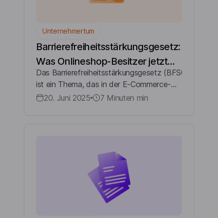
Unternehmertum
Barrierefreiheitsstärkungsgesetz:
Was Onlineshop-Besitzer jetzt
Das Barrierefreiheitsstärkungsgesetz (BFSG)
wissen müssen
ist ein Thema, das in der E-Commerce-
Branche zunehmend an Bedeutung
20. Juni 2025
7 Minuten
min
gewinnt. Für Onlineshop-Besitzer und E-
Commerce-Händler in Deutschland
bedeute...