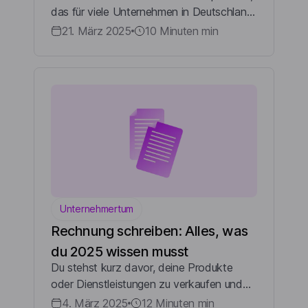
man sich?
das für viele Unternehmen in Deutschland
sehr wichtig ist, aber oft noch Fragen
21. März 2025
10 Minuten
min
aufwirft: Das Lucid Verpackungsregister.
Viele Unternehmen in Deutschland fragen
...
Unternehmertum
Rechnung schreiben: Alles, was
du 2025 wissen musst
Du stehst kurz davor, deine Produkte
oder Dienstleistungen zu verkaufen und
du fragst dich, wie man eine Rechnung
4. März 2025
12 Minuten
min