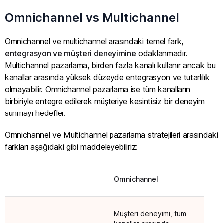
Omnichannel vs Multichannel
Omnichannel ve multichannel arasındaki temel fark,
entegrasyon ve müşteri deneyimine
odaklanmadır.
Multichannel pazarlama, birden fazla kanalı kullanır ancak bu
kanallar arasında yüksek düzeyde entegrasyon ve tutarlılık
olmayabilir. Omnichannel pazarlama ise tüm kanalların
birbiriyle entegre edilerek müşteriye kesintisiz bir deneyim
sunmayı hedefler.
Omnichannel ve Multichannel pazarlama stratejileri arasındaki
farkları aşağıdaki gibi maddeleyebiliriz:
Omnichannel
Mul
Müşteri deneyimi, tüm