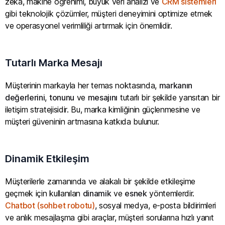
zeka, makine öğrenimi, büyük veri analizi ve
CRM sistemleri
gibi teknolojik çözümler, müşteri deneyimini optimize etmek
ve operasyonel verimliliği artırmak için önemlidir.
Tutarlı Marka Mesajı
Müşterinin markayla her temas noktasında,
markanın
değerlerini
,
tonunu
ve
mesajını
tutarlı bir şekilde yansıtan bir
iletişim stratejisidir. Bu, marka kimliğinin güçlenmesine ve
müşteri güveninin artmasına katkıda bulunur.
Dinamik Etkileşim
Müşterilerle zamanında ve alakalı bir şekilde etkileşime
geçmek için kullanılan
dinamik
ve
esnek
yöntemlerdir.
Chatbot (sohbet robotu)
, sosyal medya, e-posta bildirimleri
ve anlık mesajlaşma gibi araçlar, müşteri sorularına hızlı yanıt