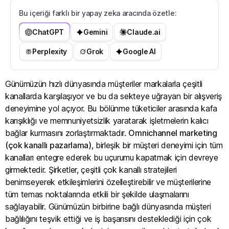
Bu içeriği farklı bir yapay zeka aracında özetle:
ChatGPT
Gemini
Claude.ai
Perplexity
Grok
Google AI
Günümüzün hızlı dünyasında müşteriler markalarla çeşitli
kanallarda karşılaşıyor ve bu da sekteye uğrayan bir alışveriş
deneyimine yol açıyor. Bu bölünme tüketiciler arasında kafa
karışıklığı ve memnuniyetsizlik yaratarak işletmelerin kalıcı
bağlar kurmasını zorlaştırmaktadır.
Omnichannel marketing
(çok kanallı pazarlama)
, birleşik bir müşteri deneyimi için tüm
kanalları entegre ederek bu uçurumu kapatmak için devreye
girmektedir. Şirketler, çeşitli çok kanallı stratejileri
benimseyerek etkileşimlerini özelleştirebilir ve müşterilerine
tüm temas noktalarında etkili bir şekilde ulaşmalarını
sağlayabilir. Günümüzün birbirine bağlı dünyasında müşteri
bağlılığını teşvik ettiği ve iş başarısını desteklediği için çok