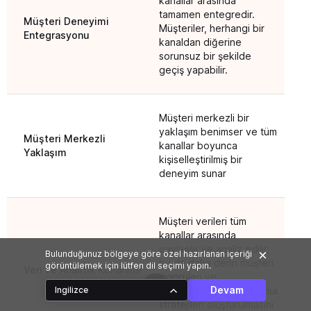
kanallar arasında
Her
tamamen entegredir.
Müşteri Deneyimi
müş
Müşteriler, herhangi bir
Entegrasyonu
ara
kanaldan diğerine
edi
sorunsuz bir şekilde
geçiş yapabilir.
Müşteri merkezli bir
Kan
yaklaşım benimser ve tüm
Müşteri Merkezli
yak
kanallar boyunca
Yaklaşım
kiş
kişiselleştirilmiş bir
kan
deneyim sunar
Müşteri verileri tüm
kanallar arasında
paylaşılır ve analiz edilir,
Müş
Bulunduğunuz bölgeye göre özel hazırlanan içeriği
bu da daha derin müşteri
kan
görüntülemek için lütfen dil seçimi yapın.
Veri ve Analitik Kullanımı
içgörüleri ve
edi
Devam
kişiselleştirilmiş pazarlama
anal
Ingilizce
stratejileri oluşturulmasını