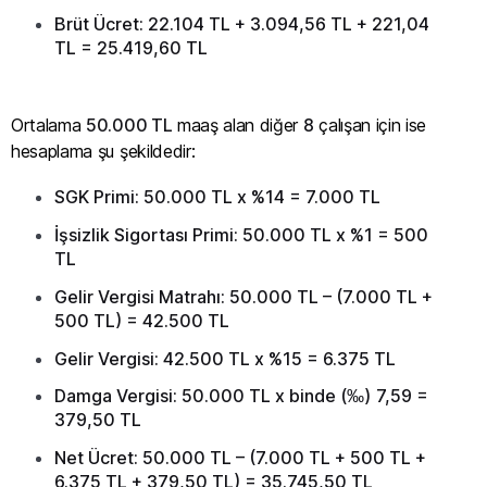
Brüt Ücret: 22.104 TL + 3.094,56 TL + 221,04
TL = 25.419,60 TL
Ortalama
50.000 TL
maaş alan diğer
8
çalışan için ise
hesaplama şu şekildedir:
SGK Primi: 50.000 TL x %14 = 7.000 TL
İşsizlik Sigortası Primi: 50.000 TL x %1 = 500
TL
Gelir Vergisi Matrahı: 50.000 TL – (7.000 TL +
500 TL) = 42.500 TL
Gelir Vergisi: 42.500 TL x %15 = 6.375 TL
Damga Vergisi: 50.000 TL x binde (
‰
)
7,59 =
379,50 TL
Net Ücret: 50.000 TL – (7.000 TL + 500 TL +
6.375 TL + 379,50 TL) = 35.745,50 TL