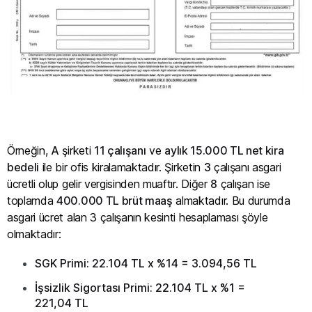
Örneğin,
A
şirketi
11 çalışanı
ve
aylık 15.000 TL net kira
bedeli
ile bir ofis kiralamaktadır. Şirketin
3
çalışanı asgari
ücretli olup gelir vergisinden muaftır. Diğer
8
çalışan ise
toplamda
400.000 TL brüt maaş
almaktadır. Bu durumda
asgari ücret alan 3 çalışanın kesinti hesaplaması şöyle
olmaktadır:
SGK Primi: 22.104 TL x %14 = 3.094,56 TL
İşsizlik Sigortası Primi: 22.104 TL x %1 =
221,04 TL