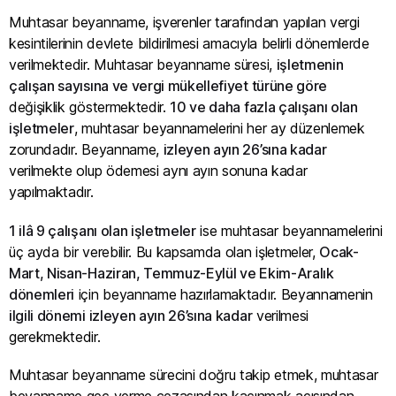
Muhtasar beyanname, işverenler tarafından yapılan vergi
kesintilerinin devlete bildirilmesi amacıyla belirli dönemlerde
verilmektedir. Muhtasar beyanname süresi,
işletmenin
çalışan sayısına ve vergi mükellefiyet türüne göre
değişiklik göstermektedir.
10 ve daha fazla çalışanı olan
işletmeler
, muhtasar beyannamelerini her ay düzenlemek
zorundadır. Beyanname,
izleyen ayın 26’sına kadar
verilmekte olup ödemesi aynı ayın sonuna kadar
yapılmaktadır.
1 ilâ 9 çalışanı olan işletmeler
ise muhtasar beyannamelerini
üç ayda bir verebilir. Bu kapsamda olan işletmeler,
Ocak-
Mart, Nisan-Haziran, Temmuz-Eylül ve Ekim-Aralık
dönemleri
için beyanname hazırlamaktadır. Beyannamenin
ilgili dönemi izleyen ayın 26’sına kadar
verilmesi
gerekmektedir.
Muhtasar beyanname sürecini doğru takip etmek, muhtasar
beyanname geç verme cezasından kaçınmak açısından