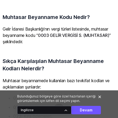
Muhtasar Beyanname Kodu Nedir?
Gelir İdaresi Başkanlığı’nın vergi türleri listesinde, muhtasar
beyanname kodu “
0003 GELİR VERGİSİ S. (MUHTASAR)
”
şeklindedir.
Sıkça Karşılaşılan Muhtasar Beyanname
Kodları Nelerdir?
Muhtasar beyannamede kullanılan bazı tevkifat kodları ve
açıklamaları şunlardır:
Bulunduğunuz bölgeye göre özel hazırlanan içeriği
011:
Ücret ödemeleri,
görüntülemek için lütfen dil seçimi yapın.
012:
Serbest meslek kazançları ödemeleri,
Devam
Ingilizce
022:
Kira ödemeleri,