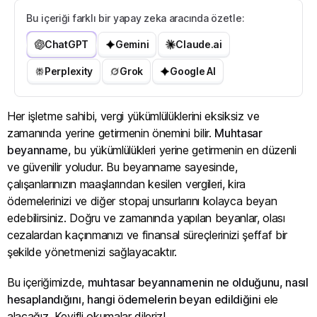
Bu içeriği farklı bir yapay zeka aracında özetle:
ChatGPT
Gemini
Claude.ai
Perplexity
Grok
Google AI
Her işletme sahibi, vergi yükümlülüklerini eksiksiz ve
zamanında yerine getirmenin önemini bilir.
Muhtasar
beyanname
, bu yükümlülükleri yerine getirmenin en düzenli
ve güvenilir yoludur. Bu beyanname sayesinde,
çalışanlarınızın maaşlarından kesilen vergileri, kira
ödemelerinizi ve diğer stopaj unsurlarını kolayca beyan
edebilirsiniz. Doğru ve zamanında yapılan beyanlar, olası
cezalardan kaçınmanızı ve finansal süreçlerinizi şeffaf bir
şekilde yönetmenizi sağlayacaktır.
Bu içeriğimizde,
muhtasar beyannamenin ne olduğunu, nasıl
hesaplandığını, hangi ödemelerin beyan edildiğini
ele
alacağız. Keyifli okumalar dileriz!