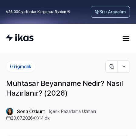
Sizi Arayalım
₺36.000’ye Kadar Kargonuz Bizden 🎁
Girişimcilik
Muhtasar Beyanname Nedir? Nasıl
Hazırlanır? (2026)
Sena Özkurt
İçerik Pazarlama Uzmanı
20.07.2026
14
dk