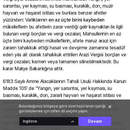
sarsıntısı, yer kayması, su basması, kuraklık, don, muzir
hayvan ve haşarat istilası ve bunlara benzer afetler
yüzünden: Varlıklarının
en az üçte birini kaybeden
mükelleflerin bu afetlerin zarar verdiği gelir kaynakları ile ilgili
bulunan vergi borçları ve vergi cezaları; Mahsullerinin en az
üçte birini kaybeden mükelleflerin, afete maruz arazi için
zararın tahakkuk ettiği hasat ve devşirme zamanına tesadüf
eden yıla ait olarak tahakkuk ettirilen Arazi Vergisi borçları ve
vergi cezaları; kısmen veya tamamen silinebilmektedir. Bu
karar Maliye Bakanlığına aittir.
6183 Sayılı Amme Alacaklarının Tahsili Usulü Hakkında Kanun
Madde 105’ de “Yangın, yer sarsıntısı, yer kayması, su
basması, kuraklık, don, zararlı hayvan ve haşarat istilası ve
bunlara benzeyen afetler yüzünden zarara maruz kalan
Bulunduğunuz bölgeye göre özel hazırlanan içeriği
varlıklarının ve mahsullerinin en az üçte birini kaybedenler
görüntülemek için lütfen dil seçimi yapın.
adına tahakkuk ettirilmiş ve afetlerin zarar verdiği gelir
Devam
Ingilizce
kaynakları ile ilgili amme alacakları Cumhurbaşkanı kararıyla
kısmen veya tamamen terkin olunur.” şeklinde olup Vergi Usul