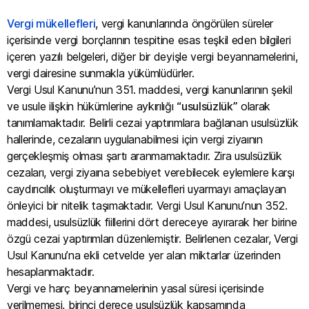
Vergi mükellefleri
, vergi kanunlarında öngörülen süreler
içerisinde vergi borçlarının tespitine esas teşkil eden bilgileri
içeren yazılı belgeleri, diğer bir deyişle vergi beyannamelerini,
vergi dairesine sunmakla yükümlüdürler.
Vergi Usul Kanunu’nun 351. maddesi, vergi kanunlarının şekil
ve usule ilişkin hükümlerine aykırılığı
“usulsüzlük”
olarak
tanımlamaktadır. Belirli cezai yaptırımlara bağlanan usulsüzlük
hallerinde, cezaların uygulanabilmesi için vergi ziyaının
gerçekleşmiş olması şartı aranmamaktadır. Zira usulsüzlük
cezaları, vergi ziyaına sebebiyet verebilecek eylemlere karşı
caydırıcılık oluşturmayı ve mükellefleri uyarmayı amaçlayan
önleyici bir nitelik taşımaktadır. Vergi Usul Kanunu’nun 352.
maddesi, usulsüzlük fiillerini dört dereceye ayırarak her birine
özgü cezai yaptırımları düzenlemiştir. Belirlenen cezalar, Vergi
Usul Kanunu’na ekli cetvelde yer alan miktarlar üzerinden
hesaplanmaktadır.
Vergi ve harç beyannamelerinin yasal süresi içerisinde
verilmemesi, birinci derece usulsüzlük kapsamında