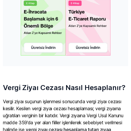
Vergi Ziyaı Cezası Nasıl Hesaplanır?
Vergi ziyaı suçunun işlenmesi sonucunda vergi ziyaı cezası
kesilir. Kesilen vergi zıyaı cezası hesaplaması; vergi zıyaına
uğratılan verginin bir katıdır. Vergi zıyaına Vergi Usul Kanunu
madde 359’da yer alan fiiller işlenilerek sebebiyet verilmesi
halinde ise
vergi zıyaı cezası hesaplama tutarı zıyaa