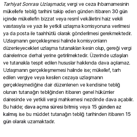
Tarhiyat Sonrası Uzlaşmada
; vergi ve ceza ihbarnamesinin
mükellefe tebliğ tarihini takip eden günden itibaren
30 gün
içinde
mükellefin bizzat veya resmî vekâletini haiz vekili
vasıtasıyla ve yazı ile yetkili uzlaşma komisyonuna verilmesi
ya da posta ile taahhütlü olarak gönderilmesi gerekmektedir.
Uzlaşmanın gerçekleşmesi halinde komisyonların
düzenleyecekleri uzlaşma tutanakları kesin olup, gereği vergi
dairelerince derhal yerine getirilmektedir. Üzerinde uzlaşılan
ve tutanakla tespit edilen hususlar hakkında dava açılamaz.
Uzlaşmanın gerçekleşmemesi halinde ise; mükellef, tarh
edilen vergiye veya kesilen cezaya uzlaşmanın
gerçekleşmediğine dair düzenlenen ve kendisine tebliğ
olunan tutanağın tebliğinden itibaren genel hükümler
dairesinde ve yetkili vergi mahkemesi nezdinde dava açabilir.
Bu halde;
dava açma süresi bitmiş
veya
15 günden az
kalmış
ise bu müddet tutanağın tebliğ tarihinden itibaren
15
gün olarak
uzamaktadır.