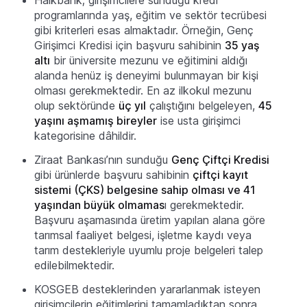
programlarında yaş, eğitim ve sektör tecrübesi
gibi kriterleri esas almaktadır. Örneğin, Genç
Girişimci Kredisi için başvuru sahibinin
35 yaş
altı
bir üniversite mezunu ve eğitimini aldığı
alanda henüz iş deneyimi bulunmayan bir kişi
olması gerekmektedir. En az ilkokul mezunu
olup sektöründe
üç yıl
çalıştığını belgeleyen,
45
yaşını aşmamış bireyler
ise usta girişimci
kategorisine dâhildir.
Ziraat Bankası’nın sunduğu
Genç Çiftçi Kredisi
gibi ürünlerde başvuru sahibinin
çiftçi kayıt
sistemi (ÇKS) belgesine sahip olması ve 41
yaşından büyük olmamas
ı gerekmektedir.
Başvuru aşamasında üretim yapılan alana göre
tarımsal faaliyet belgesi, işletme kaydı veya
tarım destekleriyle uyumlu proje belgeleri talep
edilebilmektedir.
KOSGEB desteklerinden yararlanmak isteyen
girişimcilerin eğitimlerini tamamladıktan sonra