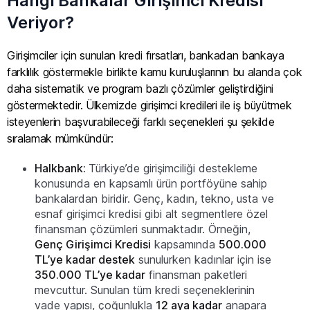
Hangi Bankalar Girişimci Kredisi
Veriyor?
Girişimciler için sunulan kredi fırsatları, bankadan bankaya
farklılık göstermekle birlikte kamu kuruluşlarının bu alanda çok
daha sistematik ve program bazlı çözümler geliştirdiğini
göstermektedir. Ülkemizde girişimci kredileri ile iş büyütmek
isteyenlerin başvurabileceği farklı seçenekleri şu şekilde
sıralamak mümkündür:
Halkbank:
Türkiye’de girişimciliği destekleme
konusunda en kapsamlı ürün portföyüne sahip
bankalardan biridir. Genç, kadın, tekno, usta ve
esnaf girişimci kredisi gibi alt segmentlere özel
finansman çözümleri sunmaktadır. Örneğin,
Genç Girişimci Kredisi
kapsamında
500.000
TL’ye kadar destek
sunulurken kadınlar için ise
350.000 TL’ye kadar
finansman paketleri
mevcuttur. Sunulan tüm kredi seçeneklerinin
vade yapısı, çoğunlukla
12 aya kadar
anapara