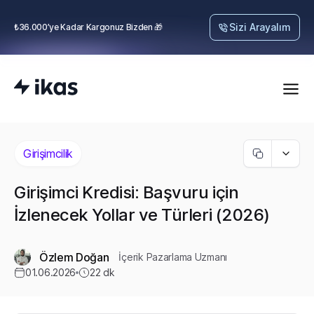
Sizi Arayalım
₺36.000’ye Kadar Kargonuz Bizden 🎁
Girişimcilik
Girişimci Kredisi: Başvuru için
İzlenecek Yollar ve Türleri (2026)
Özlem Doğan
İçerik Pazarlama Uzmanı
01.06.2026
22
dk