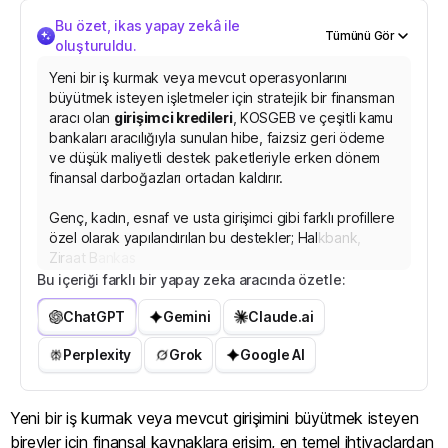
Bu özet, ikas yapay zekâ ile
Tümünü Gör
oluşturuldu.
Yeni bir iş kurmak veya mevcut operasyonlarını
büyütmek isteyen işletmeler için stratejik bir finansman
aracı olan
girişimci kredileri
, KOSGEB ve çeşitli kamu
bankaları aracılığıyla sunulan hibe, faizsiz geri ödeme
ve düşük maliyetli destek paketleriyle erken dönem
finansal darboğazları ortadan kaldırır.
Genç, kadın, esnaf ve usta girişimci gibi farklı profillere
özel olarak yapılandırılan bu destekler; Halkbank,
Ziraat Bankası ve TESKOMB gibi kurumlar üzerinden
kuruluş giderlerinden e-ticaret altyapı yatırımlarına
Bu içeriği farklı bir yapay zeka aracında özetle:
kadar geniş bir yelpazed
e
s
e
r
m
a
y
e
i
h
t
i
y
a
c
ı
n
ı
ChatGPT
Gemini
Claude.ai
Perplexity
Grok
Google AI
Yeni bir iş kurmak veya mevcut girişimini büyütmek isteyen
bireyler için finansal kaynaklara erişim, en temel ihtiyaçlardan