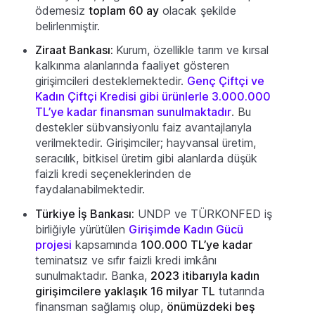
ödemesiz
toplam 60 ay
olacak şekilde
belirlenmiştir.
Ziraat Bankası:
Kurum, özellikle tarım ve kırsal
kalkınma alanlarında faaliyet gösteren
girişimcileri desteklemektedir.
Genç Çiftçi ve
Kadın Çiftçi Kredisi gibi ürünlerle 3.000.000
TL’ye kadar finansman sunulmaktadır
. Bu
destekler sübvansiyonlu faiz avantajlarıyla
verilmektedir. Girişimciler; hayvansal üretim,
seracılık, bitkisel üretim gibi alanlarda düşük
faizli kredi seçeneklerinden de
faydalanabilmektedir.
Türkiye İş Bankası:
UNDP ve TÜRKONFED iş
birliğiyle yürütülen
Girişimde Kadın Gücü
projesi
kapsamında
100.000 TL’ye kadar
teminatsız ve sıfır faizli kredi imkânı
sunulmaktadır. Banka,
2023 itibarıyla kadın
girişimcilere yaklaşık 16 milyar TL
tutarında
finansman sağlamış olup,
önümüzdeki beş