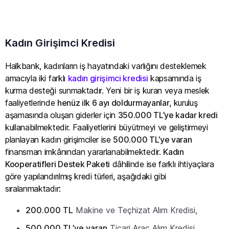
Kadın Girişimci Kredisi
Halkbank, kadınların iş hayatındaki varlığını desteklemek
amacıyla iki farklı
kadın girişimci kredisi
kapsamında iş
kurma desteği sunmaktadır. Yeni bir iş kuran veya meslek
faaliyetlerinde
henüz ilk 6 ayı doldurmayanlar
, kuruluş
aşamasında oluşan giderler için
350.000 TL’ye kadar kredi
kullanabilmektedir. Faaliyetlerini büyütmeyi ve geliştirmeyi
planlayan kadın girişimciler ise
500.000 TL’ye varan
finansman imkânından yararlanabilmektedir.
Kadın
Kooperatifleri Destek Paketi
dâhilinde ise farklı ihtiyaçlara
göre yapılandırılmış kredi türleri, aşağıdaki gibi
sıralanmaktadır:
200.000 TL
Makine ve Teçhizat Alım Kredisi,
500.000 TL’ye varan
Ticari Araç Alım Kredisi,