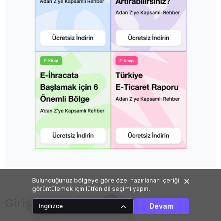
Bulunduğunuz bölgeye göre özel hazırlanan içeriği
görüntülemek için lütfen dil seçimi yapın.
Girişimci Kredisi Nasıl Alınır?
Devam
Ingilizce