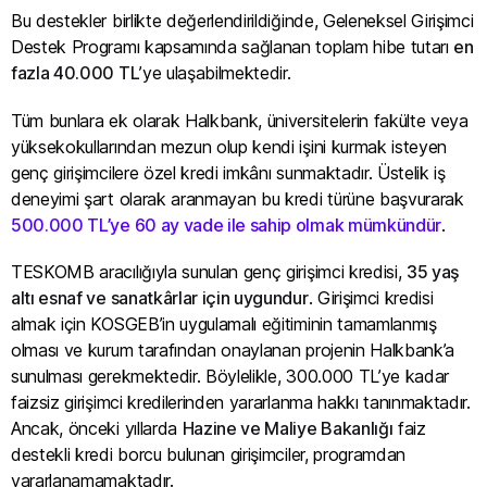
Bu destekler birlikte değerlendirildiğinde, Geleneksel Girişimci
Destek Programı kapsamında sağlanan toplam hibe tutarı
en
fazla 40.000 TL
’ye ulaşabilmektedir.
Tüm bunlara ek olarak Halkbank, üniversitelerin fakülte veya
yüksekokullarından mezun olup kendi işini kurmak isteyen
genç girişimcilere özel kredi imkânı sunmaktadır. Üstelik iş
deneyimi şart olarak aranmayan bu kredi türüne başvurarak
500.000 TL’ye 60 ay vade ile sahip olmak mümkündür
.
TESKOMB aracılığıyla sunulan genç girişimci kredisi,
35 yaş
altı esnaf ve sanatkârlar için uygundur
. Girişimci kredisi
almak için KOSGEB’in uygulamalı eğitiminin tamamlanmış
olması ve kurum tarafından onaylanan projenin Halkbank’a
sunulması gerekmektedir. Böylelikle, 300.000 TL’ye kadar
faizsiz girişimci kredilerinden yararlanma hakkı tanınmaktadır.
Ancak, önceki yıllarda
Hazine ve Maliye Bakanlığı
faiz
destekli kredi borcu bulunan girişimciler, programdan
yararlanamamaktadır.