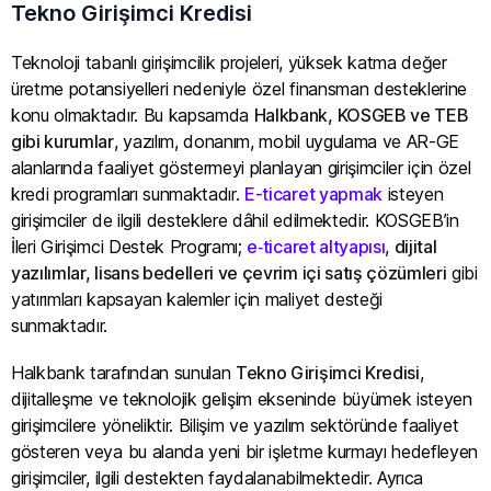
Tekno Girişimci Kredisi
Teknoloji tabanlı girişimcilik projeleri, yüksek katma değer
üretme potansiyelleri nedeniyle özel finansman desteklerine
konu olmaktadır. Bu kapsamda
Halkbank, KOSGEB ve TEB
gibi kurumlar
, yazılım, donanım, mobil uygulama ve AR-GE
alanlarında faaliyet göstermeyi planlayan girişimciler için özel
kredi programları sunmaktadır.
E-ticaret yapmak
isteyen
girişimciler de ilgili desteklere dâhil edilmektedir. KOSGEB’in
İleri Girişimci Destek Programı;
e‑ticaret altyapısı
,
dijital
yazılımlar, lisans bedelleri ve çevrim içi satış çözümleri
gibi
yatırımları kapsayan kalemler için maliyet desteği
sunmaktadır.
Halkbank tarafından sunulan
Tekno Girişimci Kredisi
,
dijitalleşme ve teknolojik gelişim ekseninde büyümek isteyen
girişimcilere yöneliktir. Bilişim ve yazılım sektöründe faaliyet
gösteren veya bu alanda yeni bir işletme kurmayı hedefleyen
girişimciler, ilgili destekten faydalanabilmektedir. Ayrıca