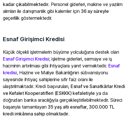
kadar çıkabilmektedir
. Personel giderleri, makine ve yazılım
alımları ile danışmanlık gibi kalemler için
36 ay süreyle
geçerlilik göstermektedir.
Esnaf Girişimci Kredisi
Küçük ölçekli işletmelerin büyüme yolculuğuna destek olan
Esnaf Girişimci Kredisi
; işletme giderleri, sermaye ve iş
hacminin artırılması gibi ihtiyaçlara yanıt vermektedir.
Esnaf
kredisi
, Hazine ve Maliye Bakanlığının sübvansiyonu
sayesinde ihtiyaç sahiplerine sıfır faiz oranı ile
ulaştırılmaktadır. Kredi başvuruları,
Esnaf ve Sanatkârlar Kredi
ve Kefalet Kooperatifleri (ESKKK) kefaletiyle
ya da
doğrudan banka aracılığıyla gerçekleştirilebilmektedir. Süreci
başarıyla tamamlayan
35 yaş altı esnaflar, 300.000 TL
kredi imkânına sahip olmaktadır
.