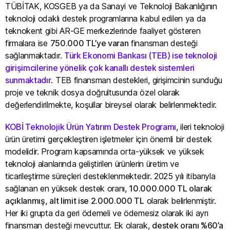
TÜBİTAK, KOSGEB ya da Sanayi ve Teknoloji Bakanlığının
teknoloji odaklı destek programlarına kabul edilen ya da
teknokent gibi AR-GE merkezlerinde faaliyet gösteren
firmalara ise
750.000 TL’ye varan
finansman desteği
sağlanmaktadır.
Türk Ekonomi Bankası (TEB) ise teknoloji
girişimcilerine yönelik çok kanallı destek sistemleri
sunmaktadır
. TEB finansman destekleri, girişimcinin sunduğu
proje ve teknik dosya doğrultusunda özel olarak
değerlendirilmekte, koşullar bireysel olarak belirlenmektedir.
KOBİ Teknolojik Ürün Yatırım Destek Programı
, ileri teknoloji
ürün üretimi gerçekleştiren işletmeler için önemli bir destek
modelidir. Program kapsamında orta-yüksek ve yüksek
teknoloji alanlarında geliştirilen ürünlerin üretim ve
ticarileştirme süreçleri desteklenmektedir. 2025 yılı itibarıyla
sağlanan en yüksek destek oranı,
10.000.000 TL olarak
açıklanmış, alt limit ise 2.000.000 TL
olarak belirlenmiştir.
Her iki grupta da geri ödemeli ve ödemesiz olarak iki ayrı
finansman desteği mevcuttur. Ek olarak,
destek oranı %60’a