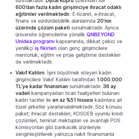
sunmaktadır.
Dijital Köprü
üzerinden ise
600’dan fazla kadın girişimciye ihracat odaklı
eğitimler verilmektedir
. E‑ticaret, e‑ihracat,
finans ve sürdürülebilirlik alanlarında
20’nin
üzerinde çözüm paketi
sunulmaktadır. Ayrıca
üniversite öğrencilerine yönelik
QNBEYOND
Unidea programı
kapsamında, dikkat çekici ve
yenilikçi
iş fikirleri
olan genç girişimcilere
mentorluk, eğitim ve proje geliştirme destekleri
de verilmektedir.
Vakıf Katılım:
İşini büyütmek isteyen kadın
girişimcilere Vakıf Katılım tarafından
1.000.000
TL’ye kadar finansman
sunulmaktadır.
36 ay
vadeli
kampanyadan ticari faaliyetleri bulunan
kadın tacirler ile
en az %51 hissesi
kadınlara ait
tüzel şirketler yararlanabilmektedir. Söz konusu
paket; ihracat destekleri, KOSGEB uyumlu kredi
çözümleri, teminat mektupları ve avantajlı POS
komisyonları gibi bankacılık ürünleriyle
zenginleştirilerek yalnızca nakit finansmanla