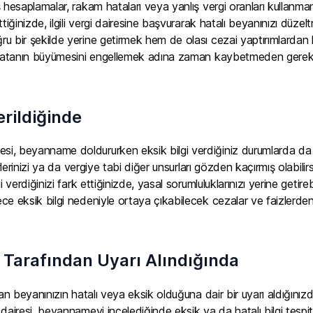
 hesaplamalar, rakam hataları veya yanlış vergi oranları kullanmanı
ttiğinizde, ilgili vergi dairesine başvurarak hatalı beyanınızı 
u bir şekilde yerine getirmek hem de olası cezai yaptırımlardan
 hatanın büyümesini engellemek adına zaman kaybetmeden gerekli
erildiğinde
, beyanname doldururken eksik bilgi verdiğiniz durumlarda da s
erlerinizi ya da vergiye tabi diğer unsurları gözden kaçırmış olabili
gi verdiğinizi fark ettiğinizde, yasal sorumluluklarınızı yerine ge
e eksik bilgi nedeniyle ortaya çıkabilecek cezalar ve faizlerden k
i Tarafından Uyarı Alındığında
ndan beyanınızın hatalı veya eksik olduğuna dair bir uyarı aldığ
dairesi, beyannameyi incelediğinde eksik ya da hatalı bilgi tespit 