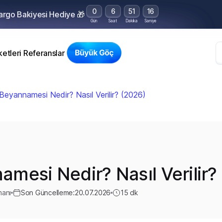
0
6
51
14
Kargo Bakiyesi Hediye 🎁
Gün
Saat
Dakika
Saniye
etleri
Referanslar
eyannamesi Nedir? Nasıl Verilir? (2026)
mesi Nedir? Nasıl Verilir?
manı
Son Güncelleme:
20.07.2026
15
dk