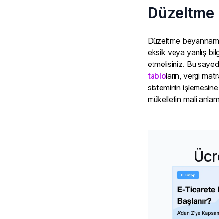
Düzeltme 
Düzeltme beyannames
eksik veya yanlış bi
etmelisiniz. Bu sayed
tablo
ların, vergi mat
sisteminin işlemesin
mükellefin mali anla
Ücr