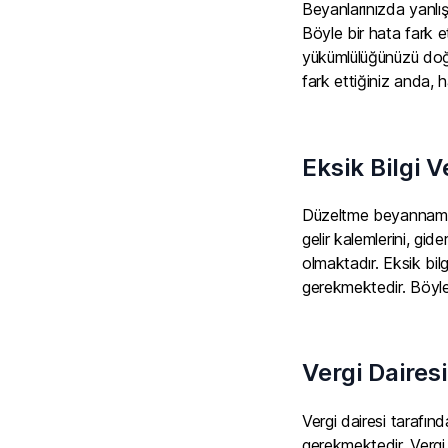
Beyanlarınızda yanlış
Böyle bir hata fark e
yükümlülüğünüzü doğr
fark ettiğiniz anda,
Eksik Bilgi V
Düzeltme beyannamesi
gelir kalemlerini, gid
olmaktadır. Eksik bil
gerekmektedir. Böylec
Vergi Daires
Vergi dairesi tarafı
gerekmektedir. Vergi 