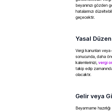
beyanınızı gözden ge
hatalarınızı düzelteb
geçecektir.
Yasal Düzenl
Vergi kanunları veya 
sonucunda, daha önce
kalemlerinizi,
vergi or
takip edip zamanında
olacaktır.
Gelir veya G
Beyanname hazırlığı sı