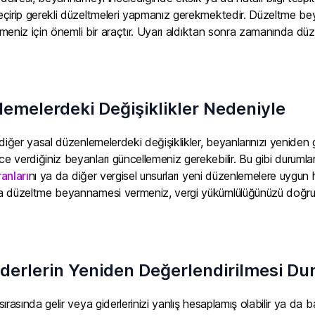
çirip gerekli düzeltmeleri yapmanız gerekmektedir. Düzeltme bey
ilmeniz için önemli bir araçtır. Uyarı aldıktan sonra zamanında 
emelerdeki Değişiklikler Nedeniyle
diğer yasal düzenlemelerdeki değişiklikler, beyanlarınızı yeniden g
 verdiğiniz beyanları güncellemeniz gerekebilir. Bu gibi duruml
anları
nı ya da diğer vergisel unsurları yeni düzenlemelere uygun hâ
 düzeltme beyannamesi vermeniz, vergi yükümlülüğünüzü doğru ve
iderlerin Yeniden Değerlendirilmesi 
rasında gelir veya giderlerinizi yanlış hesaplamış olabilir ya da ba