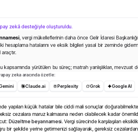
apay zekâ desteğiyle oluşturuldu.
nnamesi
, vergi mükelleflerinin daha önce Gelir İdaresi Başkanlığı
 hesaplama hatalarını ve eksik bilgileri yasal bir zeminde giderm
 araçtır.
 kapsamında yürütülen bu süreç; matrah yanlışlıkları, mevzuat değiş
iden değerlendirilmesi veya vergi dairesi uyarıları sonucunda mükel
r yapay zeka aracında özetle:
llemelerine olanak tanır.
Gemini
Claude.ai
Perplexity
Grok
Google AI
a
s
a
r
b
e
y
a
n
e yapılan küçük hatalar bile ciddi mali sonuçlar doğurabilmektedir.
eksiz cezalara maruz kalmasına neden olabilecek kadar önemlidi
cut:
Düzeltme beyannamesi
. Vergi sürecinde karşılaşılan eksikl
ğru bir şekilde yerine getirmenizi sağlayarak, gereksiz cezalard