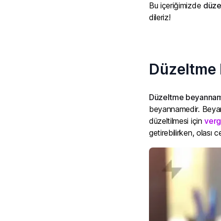
Bu içeriğimizde
düze
dileriz!
Düzeltme 
Düzeltme beyannam
beyannamedir. Beyanna
düzeltilmesi için
verg
getirebilirken, olası 