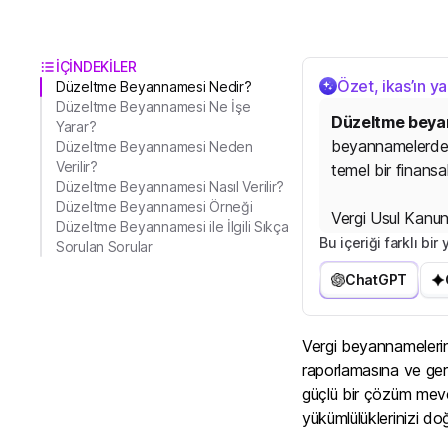
İÇİNDEKİLER
Özet, ikas’ın y
Düzeltme Beyannamesi Nedir?
Düzeltme Beyannamesi Ne İşe
Düzeltme beya
Yarar?
beyannamelerdeki
Düzeltme Beyannamesi Neden
Verilir?
temel bir finansal
Düzeltme Beyannamesi Nasıl Verilir?
Düzeltme Beyannamesi Örneği
Vergi Usul Kanunu
Düzeltme Beyannamesi ile İlgili Sıkça
ve giderlerin yen
Bu içeriği farklı bi
Sorulan Sorular
tablolarını günce
ChatGPT
İşletm
e
l
e
r
;
m
u
h
t
Vergi beyannamelerind
raporlamasına ve ger
güçlü bir çözüm mev
yükümlülüklerinizi do