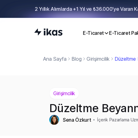
2 Yıllık Alımlarda +1 Yıl ve ₺36.000’ye Varan 
E-Ticaret
E-Ticaret Pak
Ana Sayfa
Blog
Girişimcilik
Düzeltme B
Girişimcilik
Düzeltme Beyanna
Sena Özkurt
İçerik Pazarlama Uz