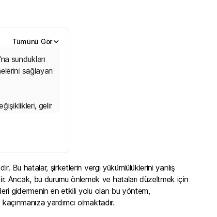
Tümünü Gör
'na sundukları
elerini sağlayan
iklikleri, gelir
leflerin mali
 Bu hatalar, şirketlerin vergi yükümlülüklerini yanlış
r. Ancak, bu durumu önlemek ve hataları düzeltmek için
ikleri gidermenin en etkili yolu olan bu yöntem,
an kaçınmanıza yardımcı olmaktadır.