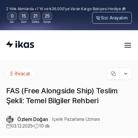
2 Yıllık Alımlarda +1 Yıl ve ₺36.000’ye Varan Kargo Bakiyesi Hediye 🎁
0
15
21
23
Sizi Arayalım
Gün
Saat
Dakika
Saniye
E-İhracat
FAS (Free Alongside Ship) Teslim
Şekli: Temel Bilgiler Rehberi
Özlem Doğan
İçerik Pazarlama Uzmanı
03.12.2025
10
dk