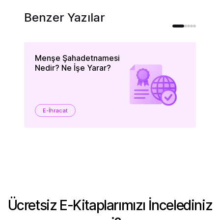
Benzer Yazılar
Menşe Şahadetnamesi
Yu
Nedir? Ne İşe Yarar?
Fi
ve
E-İhracat
Ücretsiz E-Kitaplarımızı İncelediniz