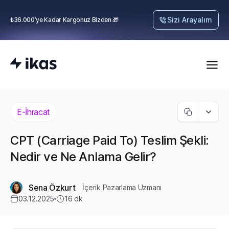
Sizi Arayalım
₺36.000’ye Kadar Kargonuz Bizden 🎁
E-İhracat
CPT (Carriage Paid To) Teslim Şekli:
Nedir ve Ne Anlama Gelir?
Sena Özkurt
İçerik Pazarlama Uzmanı
03.12.2025
16
dk