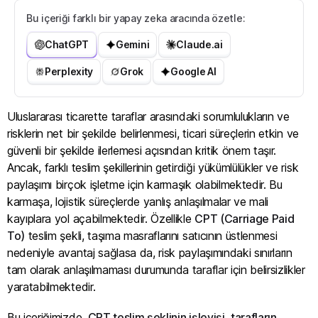
Bu içeriği farklı bir yapay zeka aracında özetle:
ChatGPT
Gemini
Claude.ai
Perplexity
Grok
Google AI
Uluslararası ticarette taraflar arasındaki sorumlulukların ve
risklerin net bir şekilde belirlenmesi, ticari süreçlerin etkin ve
güvenli bir şekilde ilerlemesi açısından kritik önem taşır.
Ancak, farklı teslim şekillerinin getirdiği yükümlülükler ve risk
paylaşımı birçok işletme için karmaşık olabilmektedir. Bu
karmaşa, lojistik süreçlerde yanlış anlaşılmalar ve mali
kayıplara yol açabilmektedir. Özellikle
CPT (Carriage Paid
To)
teslim şekli, taşıma masraflarını satıcının üstlenmesi
nedeniyle avantaj sağlasa da, risk paylaşımındaki sınırların
tam olarak anlaşılmaması durumunda taraflar için belirsizlikler
yaratabilmektedir.
Bu içeriğimizde,
CPT teslim şeklinin işleyişi, tarafların