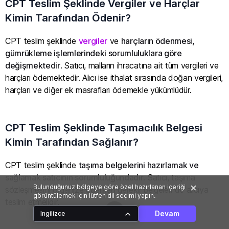
CPT Teslim Şeklinde Vergiler ve Harçlar
Kimin Tarafından Ödenir?
CPT teslim şeklinde
vergiler
ve
harçların ödenmesi,
gümrükleme işlemlerindeki sorumluluklara göre
değişmektedir
. Satıcı, malların ihracatına ait tüm vergileri ve
harçları ödemektedir. Alıcı ise ithalat sırasında doğan vergileri,
harçları ve diğer ek masrafları ödemekle yükümlüdür.
CPT Teslim Şeklinde Taşımacılık Belgesi
Kimin Tarafından Sağlanır?
CPT teslim şeklinde
taşıma belgelerini hazırlamak ve
sağlamak satıcının sorumluluğundadır
. Satıcı, taşıma
Bulunduğunuz bölgeye göre özel hazırlanan içeriği
sözleşmesini organize ederken gerekli belgeleri de alıcıya
görüntülemek için lütfen dil seçimi yapın.
teslim etmelidir.
Devam
Ingilizce