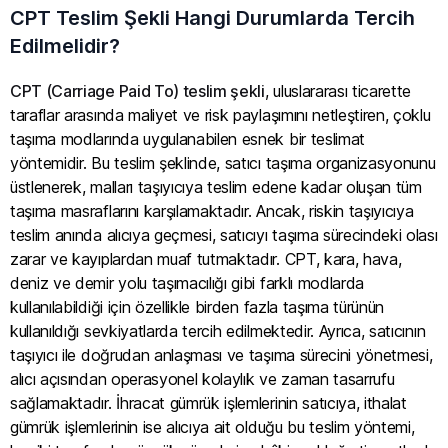
CPT Teslim Şekli Hangi Durumlarda Tercih
Edilmelidir?
CPT (Carriage Paid To) teslim şekli
, uluslararası ticarette
taraflar arasında maliyet ve risk paylaşımını netleştiren, çoklu
taşıma modlarında uygulanabilen esnek bir teslimat
yöntemidir. Bu teslim şeklinde, satıcı taşıma organizasyonunu
üstlenerek, malları taşıyıcıya teslim edene kadar oluşan tüm
taşıma masraflarını karşılamaktadır. Ancak, riskin taşıyıcıya
teslim anında alıcıya geçmesi, satıcıyı taşıma sürecindeki olası
zarar ve kayıplardan muaf tutmaktadır. CPT, kara, hava,
deniz ve demir yolu taşımacılığı gibi farklı modlarda
kullanılabildiği için özellikle birden fazla taşıma türünün
kullanıldığı sevkiyatlarda tercih edilmektedir. Ayrıca, satıcının
taşıyıcı ile doğrudan anlaşması ve taşıma sürecini yönetmesi,
alıcı açısından operasyonel kolaylık ve zaman tasarrufu
sağlamaktadır. İhracat gümrük işlemlerinin satıcıya, ithalat
gümrük işlemlerinin ise alıcıya ait olduğu bu teslim yöntemi,