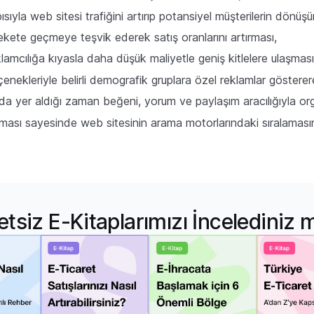
pısıyla web sitesi trafiğini artırıp potansiyel müşterilerin dö
rekete geçmeye teşvik ederek satış oranlarını artırması,
lamcılığa kıyasla daha düşük maliyetle geniş kitlelere ulaşmas
nekleriyle belirli demografik gruplara özel reklamlar göstere
 yer aldığı zaman beğeni, yorum ve paylaşım aracılığıyla orga
sı sayesinde web sitesinin arama motorlarındaki sıralamasını iy
etsiz E-Kitaplarımızı İncelediniz 