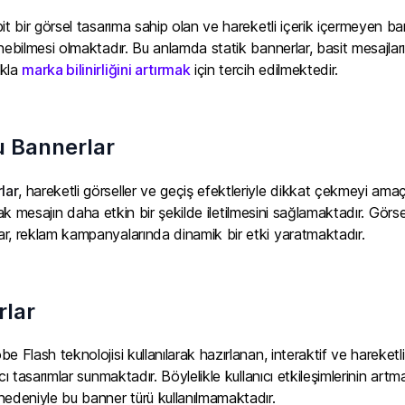
bit bir görsel tasarıma sahip olan ve hareketli içerik içermeyen ba
nebilmesi olmaktadır. Bu anlamda statik bannerlar, basit mesajları
ukla
marka bilinirliğini artırmak
için tercih edilmektedir.
 Bannerlar
lar
, hareketli görseller ve geçiş efektleriyle dikkat çekmeyi ama
ırarak mesajın daha etkin bir şekilde iletilmesini sağlamaktadır. Görs
r, reklam kampanyalarında dinamik bir etki yaratmaktadır.
rlar
be Flash teknolojisi kullanılarak hazırlanan, interaktif ve hareketl
ıcı tasarımlar sunmaktadır. Böylelikle kullanıcı etkileşimlerinin
nedeniyle bu banner türü kullanılmamaktadır.