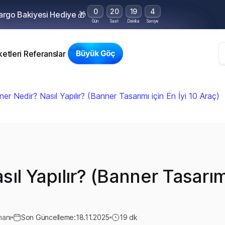
0
20
19
3
Kargo Bakiyesi Hediye 🎁
Gün
Saat
Dakika
Saniye
etleri
Referanslar
er Nedir? Nasıl Yapılır? (Banner Tasarımı için En İyi 10 Araç)
ıl Yapılır? (Banner Tasarımı
manı
Son Güncelleme:
18.11.2025
19
dk