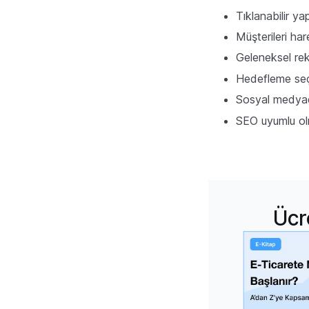
Tıklanabilir ya
Müşterileri ha
Geleneksel rek
Hedefleme seçe
Sosyal medyada
SEO uyumlu olma
Ücr