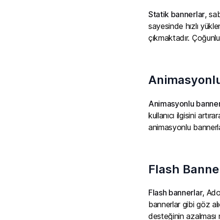
Statik bannerlar
, sa
sayesinde hızlı yükle
çıkmaktadır. Çoğunl
Animasyonlu
Animasyonlu banner
kullanıcı ilgisini art
animasyonlu bannerla
Flash Banne
Flash bannerlar
, Ado
bannerlar gibi göz al
desteğinin azalması 