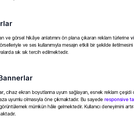
rlar
ran ve görsel hikâye anlatımını ön plana çıkaran reklam türlerine
v
örselleriyle ve ses kullanımıyla mesajın etkili bir şekilde iletilmesi
arda sık sık tercih edilmektedir.
Bannerlar
ar
, cihaz ekran boyutlarına uyum sağlayan, esnek reklam çeşidi ol
ihaza uyumlu olmasıyla öne çıkmaktadır. Bu sayede
responsive t
örüntülemek mümkün hâle gelmektedir. Kullanıcı deneyimini artıran 
aktadır.