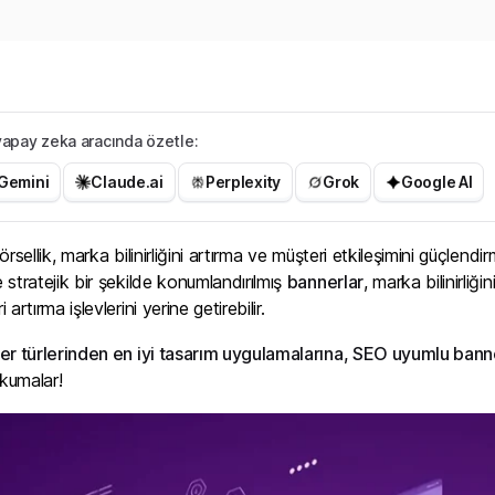
r yapay zeka aracında özetle:
Gemini
Claude.ai
Perplexity
Grok
Google AI
rsellik, marka bilinirliğini artırma ve müşteri etkileşimini güçlend
stratejik bir şekilde konumlandırılmış
bannerlar
, marka bilinirliğ
rtırma işlevlerini yerine getirebilir.
er türlerinden en iyi tasarım uygulamalarına, SEO uyumlu banne
 okumalar!