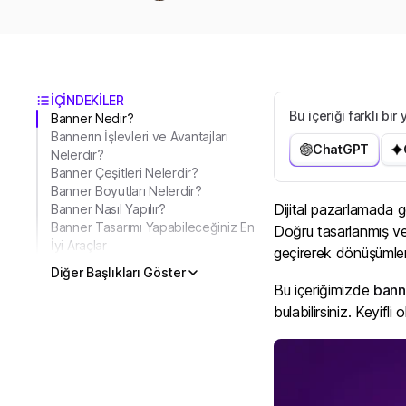
İÇİNDEKİLER
Bu içeriği farklı bi
Banner Nedir?
Bannerın İşlevleri ve Avantajları
ChatGPT
Nelerdir?
Banner Çeşitleri Nelerdir?
Banner Boyutları Nelerdir?
Dijital pazarlamada gö
Banner Nasıl Yapılır?
Banner Tasarımı Yapabileceğiniz En
Doğru tasarlanmış ve 
İyi Araçlar
geçirerek dönüşümleri a
Diğer Başlıkları Göster
Bu içeriğimizde
bann
bulabilirsiniz. Keyifli