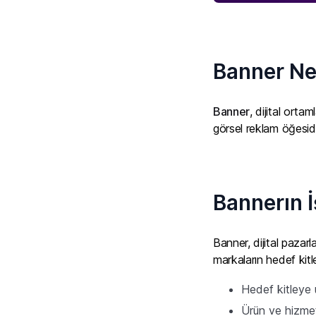
Banner Ne
Banner
, dijital orta
görsel reklam öğesidi
Bannerın İ
Banner, dijital pazar
markaların hedef kitl
Hedef kitleye u
Ürün ve hizmetle