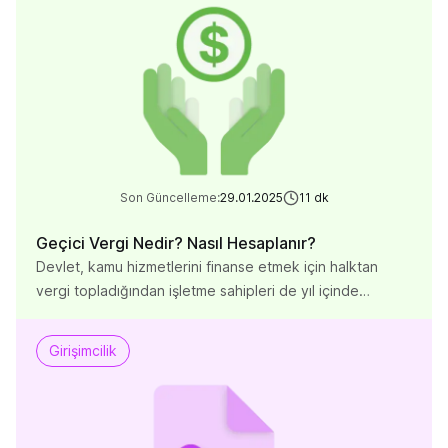
arayüzleri farklı olduğu gibi sosyal medya platformlarının
odakları da farklıdır. İçerikleri oluştururken pazarlama
stratejilerimize göre oluşturmamız gerekmektedir.
Tasarımların akışta dikkat çekici ve anlamlı
görüntülenebilmesi için sosyal medya […]
Son Güncelleme:
29.01.2025
11
dk
Geçici Vergi Nedir? Nasıl Hesaplanır?
Devlet, kamu hizmetlerini finanse etmek için halktan
vergi topladığından işletme sahipleri de yıl içinde
ödemeleri gereken çeşitli vergilerle karşılaşabilir. Bu
vergi türlerinden biri olan geçici vergi, belirli dönemlerde
Girişimcilik
tahakkuk eden ve yıl sonunda ödenecek vergiden
mahsup edilen bir ön ödeme sistemidir. Ancak birçok
kişi, bu verginin hesaplanması ve ödenmesi konusunda
yeterli bilgiye sahip olmadığından, yanlış […]