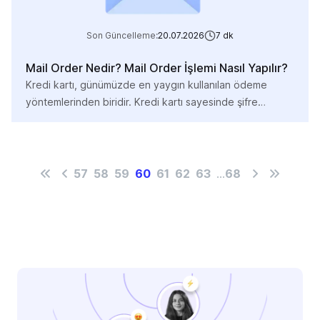
Son Güncelleme:
20.07.2026
7
dk
Mail Order Nedir? Mail Order İşlemi Nasıl Yapılır?
Kredi kartı, günümüzde en yaygın kullanılan ödeme
yöntemlerinden biridir. Kredi kartı sayesinde şifre
gerektirmeden temassız ve güvenli bir şekilde ödeme
yapabiliyoruz. Ancak bazen kredi kartı çipi çalışmayabilir
veya alışveriş yaptığımız yerde POS cihazı sorunlu
olabilir. Bu durumlarda mail order ödeme yöntemi
57
58
59
60
61
62
63
...
68
alternatif bir çözüm haline gelir. Bu içeriğimizde, mail
oder ödeme yönteminin ne olduğunu ve […]