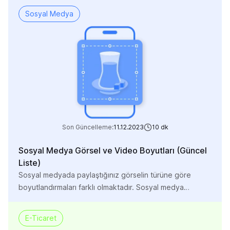
Sosyal Medya
Son Güncelleme:
11.12.2023
10
dk
Sosyal Medya Görsel ve Video Boyutları (Güncel
Liste)
Sosyal medyada paylaştığınız görselin türüne göre
boyutlandırmaları farklı olmaktadır. Sosyal medya
ölçüleri, sosyal medya platformlarına göre değişiklik
göstermektedir. Bunun sebebi farklı platformların
E-Ticaret
algoritması ve arayüzlerinin farklı olmasıdır. Algoritma ve