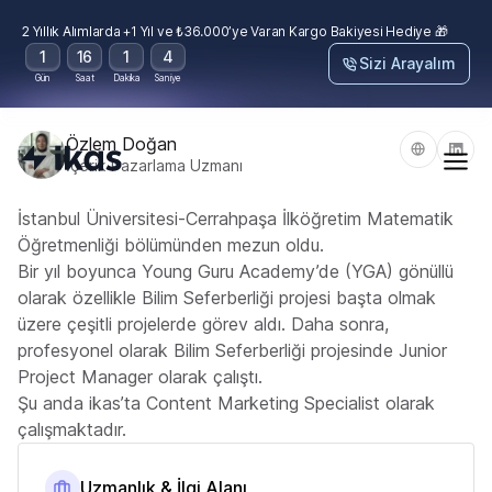
2 Yıllık Alımlarda +1 Yıl ve ₺36.000’ye Varan Kargo Bakiyesi Hediye 🎁
1
16
1
4
Sizi Arayalım
Gün
Saat
Dakika
Saniye
Özlem Doğan
İçerik Pazarlama Uzmanı
İstanbul Üniversitesi-Cerrahpaşa İlköğretim Matematik
Öğretmenliği bölümünden mezun oldu.
Bir yıl boyunca Young Guru Academy’de (YGA) gönüllü
olarak özellikle Bilim Seferberliği projesi başta olmak
üzere çeşitli projelerde görev aldı. Daha sonra,
profesyonel olarak Bilim Seferberliği projesinde Junior
Project Manager olarak çalıştı.
Şu anda ikas’ta Content Marketing Specialist olarak
çalışmaktadır.
Uzmanlık & İlgi Alanı