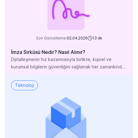
Son Güncelleme:
02.04.2026
13
dk
İmza Sirküsü Nedir? Nasıl Alınır?
Dijitalleşmenin hız kazanmasıyla birlikte, kişisel ve
kurumsal bilgilerin güvenliğini sağlamak her zamankinden
daha önemli bir hale gelmiştir. Kolay erişilebilir bilgiler,
kötü niyetli kişilerin sahte imza kullanarak evrakta
Teknoloji
sahtecilik yapmalarına ve dolandırıcılık faaliyetleri
yürütmelerine olanak tanımaktadır. Bu durum, şirketler ve
kurumlar için hem finansal kayıplara hem de itibar
zedelenmesine yol açabilmektedir. Yetkili kişilerin imza
örneklerini resmi […]