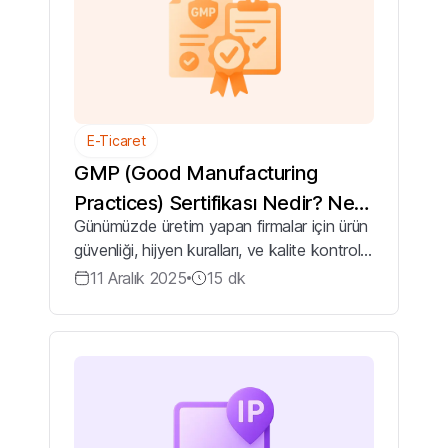
E-Ticaret
GMP (Good Manufacturing
Practices) Sertifikası Nedir? Ne
Günümüzde üretim yapan firmalar için ürün
İşe Yarar?
güvenliği, hijyen kuralları, ve kalite kontrol
sistemleri her zamankinden daha önemli
11 Aralık 2025
15
dk
hale gelmiştir. Bu noktada da devreye
GMP Sertifikası (İyi Üretim Uygula...