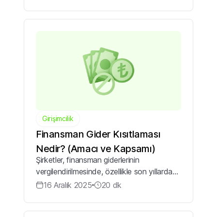
duygularıyla hareket ettiğinden, tam bu
noktada satış psikolojisi devrey...
Girişimcilik
Finansman Gider Kısıtlaması
Nedir? (Amacı ve Kapsamı)
Şirketler, finansman giderlerinin
vergilendirilmesinde, özellikle son yıllarda
artan düzenlemeler ve karmaşık
16 Aralık 2025
20
dk
uygulamalar nedeniyle önemli zorluklarla
karşılaşıyor. Bu zorluklar da finansal