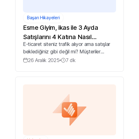
Başarı Hikayeleri
Esme Giyim, ikas ile 3 Ayda
Satışlarını 4 Katına Nasıl
E-ticaret siteniz trafik alıyor ama satışlar
Çıkardı?
beklediğiniz gibi değil mi? Müşteriler
ürünleri sepete ekliyor ancak ödeme
26 Aralık 2025
7
dk
adımında bir şeyler ters gidiyor ve sitenizi
terk mi ediyorlar? Bu, yalnız olmad...