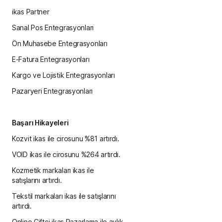
ikas Partner
Sanal Pos Entegrasyonları
Ön Muhasebe Entegrasyonları
E-Fatura Entegrasyonları
Kargo ve Lojistik Entegrasyonları
Pazaryeri Entegrasyonları
Başarı Hikayeleri
Kozvit ikas ile cirosunu %81 artırdı.
VOID ikas ile cirosunu %264 artırdı.
Kozmetik markaları ikas ile
satışlarını artırdı.
Tekstil markaları ikas ile satışlarını
artırdı.
Online Çiftçi ikas Pazarlama ile aylık