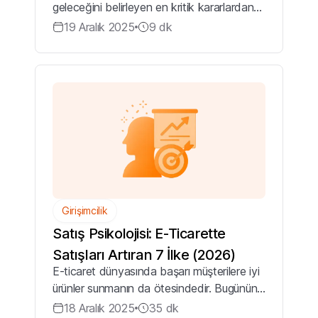
geleceğini belirleyen en kritik kararlardan
biridir. Yanlış platform seçimi durağan
19 Aralık 2025
9
dk
satışlara, boşa giden reklam bütçelerine ve
çözülemeyen teknik sorunlara...
Girişimcilik
Satış Psikolojisi: E-Ticarette
Satışları Artıran 7 İlke (2026)
E-ticaret dünyasında başarı müşterilere iyi
ürünler sunmanın da ötesindedir. Bugünün
tüketicisi, bilinçli, hızlı karar verir ve
18 Aralık 2025
35
dk