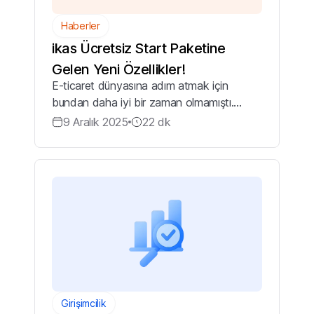
Haberler
ikas Ücretsiz Start Paketine
Gelen Yeni Özellikler!
E-ticaret dünyasına adım atmak için
bundan daha iyi bir zaman olmamıştı.
Geçtiğimiz günlerde ikas Start pakete çok
9 Aralık 2025
22
dk
önemli özellikler ekledik. Normalde büyük
bütçeli markaların kullanabildiği kurumsal ...
Girişimcilik