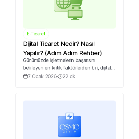
E-Ticaret
Dijital Ticaret Nedir? Nasıl
Yapılır? (Adım Adım Rehber)
Günümüzde işletmelerin başarısını
belirleyen en kritik faktörlerden biri, dijital
dünyaya uyum sağlayabilme yetenekleridir.
7 Ocak 2026
22
dk
İnternetin yaygınlaşması ve teknolojinin
hızlı gelişimi ile birlikte gelenek...