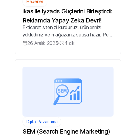
Haberler
ikas ile iyzads Güçlerini Birleştirdi:
Reklamda Yapay Zeka Devri!
E-ticaret sitenizi kurdunuz, ürünlerinizi
yüklediniz ve mağazanız satışa hazır. Peki
ya müşteriler? Dijital dünyada görünür
26 Aralık 2025
4
dk
olmak ve doğru müşteriye ulaşmak, en az
mağazayı kurmak kadar kritik bir adı...
Dijital Pazarlama
SEM (Search Engine Marketing)