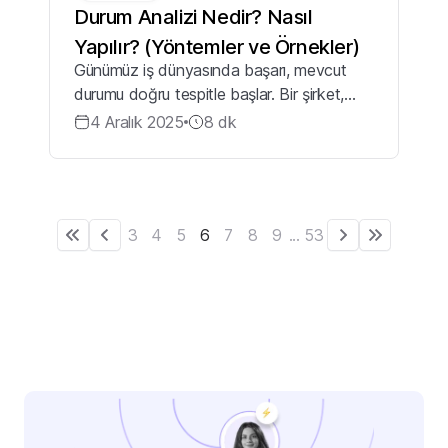
Durum Analizi Nedir? Nasıl
Yapılır? (Yöntemler ve Örnekler)
Günümüz iş dünyasında başarı, mevcut
durumu doğru tespitle başlar. Bir şirket,
yeni bir stratejik planlama sürecine
4 Aralık 2025
8
dk
girmeden, bir pazara giriş stratejisi
oluşturmadan veya mevcut işletme
stratejisini ...
3
4
5
6
7
8
9
...
53