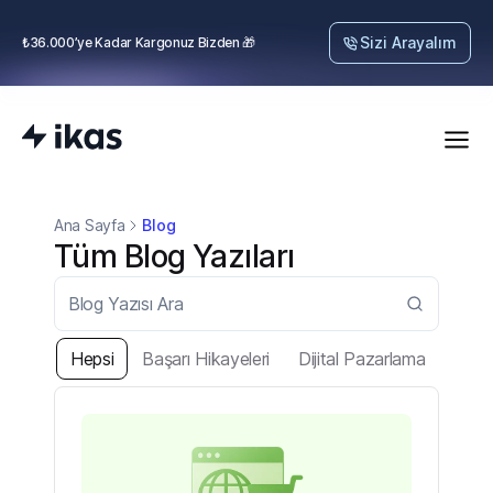
Sizi Arayalım
₺36.000’ye Kadar Kargonuz Bizden 🎁
Ana Sayfa
Blog
Tüm Blog Yazıları
Hepsi
Başarı Hikayeleri
Dijital Pazarlama
E-İh