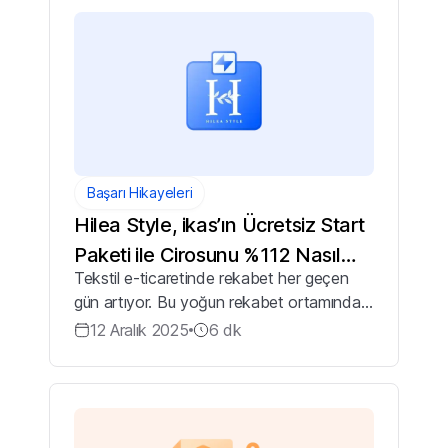
tablolara ...
Başarı Hikayeleri
Hilea Style, ikas’ın Ücretsiz Start
Paketi ile Cirosunu %112 Nasıl
Tekstil e-ticaretinde rekabet her geçen
Artırdı?🚀
gün artıyor. Bu yoğun rekabet ortamında
öne çıkmak, doğru strateji kadar doğru
12 Aralık 2025
6
dk
altyapıyı seçmeyi de gerektiriyor. Hilea
Style’ın hikayesi, güçlü bir e-ticaret p...