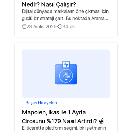
Nedir? Nasıl Çalışır?
Dijital dünyada markaların öne çıkması için
güçlü bir strateji şart. Bu noktada Arama
Motoru Pazarlaması (Search Engine
23 Aralık 2025
34
dk
Marketing – SEM) devreye giriyor. Search
Engine Marketing, markaların ürün ve hi...
Başarı Hikayeleri
Mapolen, ikas ile 1 Ayda
Cirosunu %179 Nasıl Artırdı? 🍯
E-ticarette platform seçimi, bir işletmenin