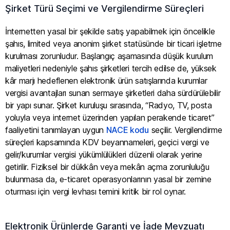
Şirket Türü Seçimi ve Vergilendirme Süreçleri
İnternetten yasal bir şekilde satış yapabilmek için öncelikle
şahıs, limited veya anonim şirket statüsünde bir ticari işletme
kurulması zorunludur. Başlangıç aşamasında düşük kurulum
maliyetleri nedeniyle şahıs şirketleri tercih edilse de, yüksek
kâr marjı hedeflenen elektronik ürün satışlarında kurumlar
vergisi avantajları sunan sermaye şirketleri daha sürdürülebilir
bir yapı sunar. Şirket kuruluşu sırasında, “Radyo, TV, posta
yoluyla veya internet üzerinden yapılan perakende ticaret”
faaliyetini tanımlayan uygun
NACE kodu
seçilir. Vergilendirme
süreçleri kapsamında KDV beyannameleri, geçici vergi ve
gelir/kurumlar vergisi yükümlülükleri düzenli olarak yerine
getirilir. Fiziksel bir dükkân veya mekân açma zorunluluğu
bulunmasa da, e-ticaret operasyonlarının yasal bir zemine
oturması için vergi levhası temini kritik bir rol oynar.
Elektronik Ürünlerde Garanti ve İade Mevzuatı