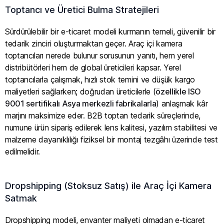
Toptancı ve Üretici Bulma Stratejileri
Sürdürülebilir bir e-ticaret modeli kurmanın temeli, güvenilir bir
tedarik zinciri oluşturmaktan geçer. Araç içi kamera
toptancıları nerede bulunur sorusunun yanıtı, hem yerel
distribütörleri hem de global üreticileri kapsar. Yerel
toptancılarla çalışmak, hızlı stok temini ve düşük kargo
maliyetleri sağlarken; doğrudan üreticilerle (
özellikle ISO
9001 sertifikalı Asya merkezli fabrikalarla
) anlaşmak kâr
marjını maksimize eder. B2B toptan tedarik süreçlerinde,
numune ürün sipariş edilerek lens kalitesi, yazılım stabilitesi ve
malzeme dayanıklılığı fiziksel bir montaj tezgâhı üzerinde test
edilmelidir.
Dropshipping (Stoksuz Satış) ile Araç İçi Kamera
Satmak
Dropshipping modeli, envanter maliyeti olmadan e-ticaret