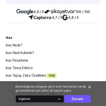
4,9 / 5
100 / 100
4,7 / 5
4,8 / 5
ikas
ikas Nedir?
ikas Nasıl Kullanılır?
ikas Pazarlama
ikas Tema Editörü
ikas Yapay Zeka Özellikleri
YENİ
ikas Mobil Uygulama
Bulunduğunuz bölgeye göre özel hazırlanan içeriği
görüntülemek için lütfen dil seçimi yapın.
ikas SEO
ikas Blog
Devam
Ingilizce
ikas Premium