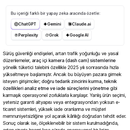
Bu içeriği farklı bir yapay zeka aracında özetle:
ChatGPT
Gemini
Claude.ai
Perplexity
Grok
Google AI
Sürüş güvenliği endişeleri, artan trafik yoğunluğu ve yasal
düzenlemeler,
araç içi kamera (dash cam) sistemlerine
yönelik tüketici talebini özellikle 2025 yılı sonrasında hızla
yükseltmeye başlamıştır. Ancak bu büyüyen pazara girmek
isteyen girişimciler;
doğru tedarik zincirini kurma, teknik
özellikleri analiz etme ve iade süreçlerini yönetme
gibi
karmaşık operasyonel zorluklarla karşılaşır. Yanlış ürün seçimi,
yetersiz garanti altyapısı veya entegrasyondan yoksun e-
ticaret sistemleri, yüksek iade oranlarına ve müşteri
memnuniyetsizliğine yol açarak kârlılığı doğrudan tehdit eder.
Sonuç olarak ise, ölçeklenebilir bir sistem kurulmadığında,