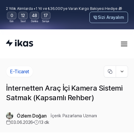
2 Yıllık Alımlarda +1 Yıl ve ₺36.000’ye Varan Kargo Bakiyesi Hediye 🎁
0
12
48
16
Sizi Arayalım
Gün
Saat
Dakika
Saniye
E-Ticaret
İnternetten Araç İçi Kamera Sistemi
Satmak (Kapsamlı Rehber)
Özlem Doğan
İçerik Pazarlama Uzmanı
03.06.2026
13
dk