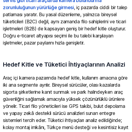
servis gibi ticari araçlarda kamera bulundurma
zorunluluğunun yürürlüğe girmesi
, iç pazarda ciddi bir talep
patlaması yaratır. Bu yasal düzenleme, yalnızca bireysel
tüketicileri (B2C) değil, aynı zamanda filo sahiplerini ve ticari
işletmeleri (B2B) de kapsayan geniş bir hedef kitle oluşturur.
Doğru e-ticaret altyapısı seçimi ile bu talebi karşılayan
işletmeler, pazar paylarını hızla genişletir.
Hedef Kitle ve Tüketici İhtiyaçlarının Analizi
Araç içi kamera pazarında hedef kitle, kullanım amacına göre
iki ana segmente ayrılır. Bireysel sürücüler, olası kazalarda
sigorta şirketlerine kanıt sunmak ve park halindeyken araç
güvenliğini sağlamak amacıyla yüksek çözünürlüklü ürünlere
yönelir. Ticari filo yöneticileri ise GPS takibi, bulut depolama
ve yapay zekâ destekli sürücü analizleri sunan entegre
sistemleri tercih eder. Tüketici ihtiyaçları analiz edildiğinde;
kolay montaj imkânı, Türkçe menü desteği ve kesintisiz kayıt