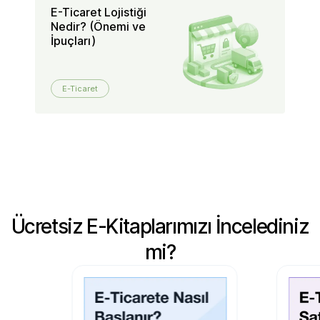
E-Ticaret Lojistiği
Mü
Nedir? (Önemi ve
Sa
İpuçları)
Na
E-Ticaret
Ücretsiz E-Kitaplarımızı İncelediniz
mi?