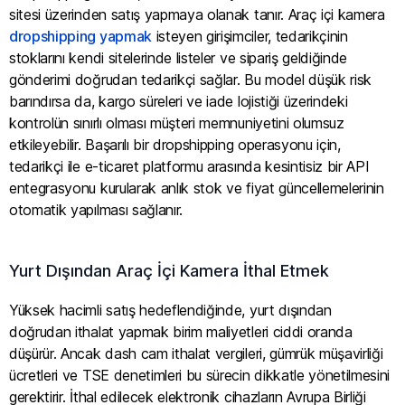
sitesi üzerinden satış yapmaya olanak tanır. Araç içi kamera
dropshipping yapmak
isteyen girişimciler, tedarikçinin
stoklarını kendi sitelerinde listeler ve sipariş geldiğinde
gönderimi doğrudan tedarikçi sağlar. Bu model düşük risk
barındırsa da, kargo süreleri ve iade lojistiği üzerindeki
kontrolün sınırlı olması müşteri memnuniyetini olumsuz
etkileyebilir. Başarılı bir dropshipping operasyonu için,
tedarikçi ile e-ticaret platformu arasında kesintisiz bir API
entegrasyonu kurularak anlık stok ve fiyat güncellemelerinin
otomatik yapılması sağlanır.
Yurt Dışından Araç İçi Kamera İthal Etmek
Yüksek hacimli satış hedeflendiğinde, yurt dışından
doğrudan ithalat yapmak birim maliyetleri ciddi oranda
düşürür. Ancak dash cam ithalat vergileri, gümrük müşavirliği
ücretleri ve TSE denetimleri bu sürecin dikkatle yönetilmesini
gerektirir. İthal edilecek elektronik cihazların Avrupa Birliği