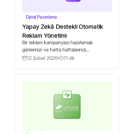
Dijital Pazarlama
Yapay Zekâ Destekli Otomatik
Reklam Yönetimi
Bir reklam kampanyası hazırlamak
günlerinizi ve hatta haftalarınızı
alabilmektedir. Görseller, metinler, hedef
12 Şubat 2026
11
dk
kitle ayarları, bütçe dağılımı… bu liste daha
da uzuyor. Sonunda her şey hazır,
kampanyay...