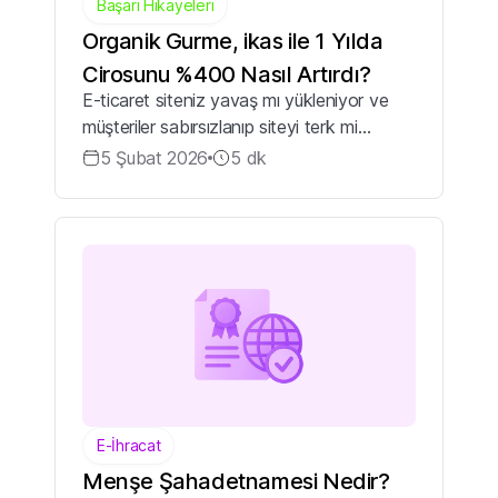
Başarı Hikayeleri
Organik Gurme, ikas ile 1 Yılda
Cirosunu %400 Nasıl Artırdı?
E-ticaret siteniz yavaş mı yükleniyor ve
müşteriler sabırsızlanıp siteyi terk mi
ediyor? Teknik sorunlar mı yaşıyorsunuz
5 Şubat 2026
5
dk
ve destek ekibinden zamanında yardım
alamıyor musunuz? Satış kanallarınızı taki...
E-İhracat
Menşe Şahadetnamesi Nedir?