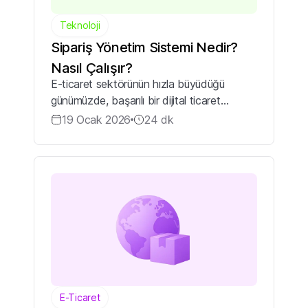
Teknoloji
Sipariş Yönetim Sistemi Nedir?
Nasıl Çalışır?
E-ticaret sektörünün hızla büyüdüğü
günümüzde, başarılı bir dijital ticaret
operasyonu yürütmek giderek
19 Ocak 2026
24
dk
karmaşıklaşmaktadır. Müşteriler artık web
sitesi, mobil uygulama, sosyal medya ve
çeşitli pazary...
E-Ticaret