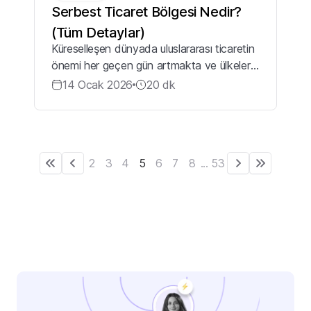
Serbest Ticaret Bölgesi Nedir?
(Tüm Detaylar)
Küreselleşen dünyada uluslararası ticaretin
önemi her geçen gün artmakta ve ülkeler
ekonomik büyümelerini desteklemek için
14 Ocak 2026
20
dk
çeşitli stratejiler geliştirmektedir. Bu
stratejilerden biri olan serbest tic...
2
3
4
5
6
7
8
...
53