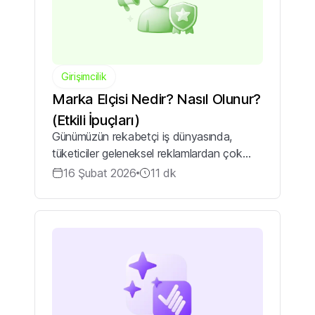
Girişimcilik
Marka Elçisi Nedir? Nasıl Olunur?
(Etkili İpuçları)
Günümüzün rekabetçi iş dünyasında,
tüketiciler geleneksel reklamlardan çok
“gerçek” insan hikayelerine ve
16 Şubat 2026
11
dk
tavsiyelerine güvenmektedir. Bu güven
ilişkisi, markaların hedef kitleleriyle daha
organik bir...