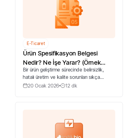
E-Ticaret
Ürün Spesifikasyon Belgesi
Nedir? Ne İşe Yarar? (Örnek
Bir ürün geliştirme sürecinde belirsizlik,
Şablon)
hatalı üretim ve kalite sorunları sıkça
görülür. Bu durum, hem maliyetleri yükseltir
20 Ocak 2026
12
dk
hem de müşteri memnuniyetini düşürür. İşte
bu noktada ürün spesifikasyon...