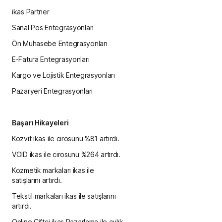
ikas Partner
Sanal Pos Entegrasyonları
Ön Muhasebe Entegrasyonları
E-Fatura Entegrasyonları
Kargo ve Lojistik Entegrasyonları
Pazaryeri Entegrasyonları
Başarı Hikayeleri
Kozvit ikas ile cirosunu %81 artırdı.
VOID ikas ile cirosunu %264 artırdı.
Kozmetik markaları ikas ile
satışlarını artırdı.
Tekstil markaları ikas ile satışlarını
artırdı.
Online Çiftçi ikas Pazarlama ile aylık