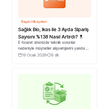
Başarı Hikayeleri
Sağlık Bio, ikas ile 3 Ayda Sipariş
Sayısını %138 Nasıl Artırdı? 💊
E-ticaret sitenizde teknik sorunlar
nedeniyle müşteriler alışverişlerini yarıda mı
bırakıyor? E-posta kampanyalarınızı
19 Ocak 2026
6
dk
manuel olarak mı yönetiyorsunuz? Ayrıca,
hangi kanalın satış getirdiğini net olar...