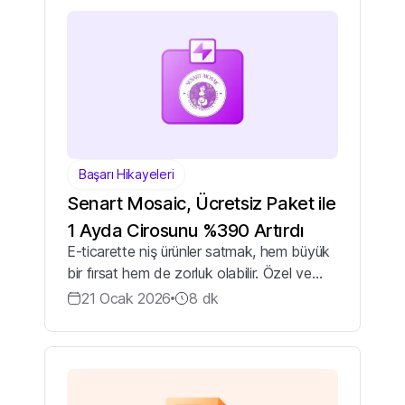
kullanamıyor mus...
Başarı Hikayeleri
Senart Mosaic, Ücretsiz Paket ile
1 Ayda Cirosunu %390 Artırdı
E-ticarette niş ürünler satmak, hem büyük
bir fırsat hem de zorluk olabilir. Özel ve
sanatsal ürünleriniz var ancak bunları
21 Ocak 2026
8
dk
doğru şekilde sergileyecek, hikayenizi
anlatacak bir platformunuz yoksa pota...