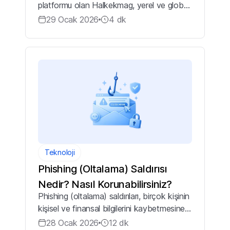
platformu olan Halkekmag, yerel ve global
kitleler için ürettiği özgün içeriklerle haber,
29 Ocak 2026
4
dk
sanat ve eğlence dünyasının nabzını
tutmaktadır. Markalara sosyal...
Teknoloji
Phishing (Oltalama) Saldırısı
Nedir? Nasıl Korunabilirsiniz?
Phishing (oltalama) saldırıları, birçok kişinin
kişisel ve finansal bilgilerini kaybetmesine
yol açan ciddi bir güvenlik sorunudur. Bir e-
28 Ocak 2026
12
dk