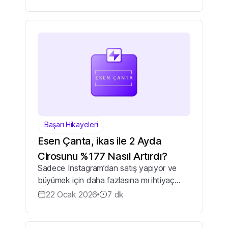
posta, SMS veya sosyal medya mesajı
içinde gelen ve masum gibi...
Başarı Hikayeleri
Esen Çanta, ikas ile 2 Ayda
Cirosunu %177 Nasıl Artırdı?
Sadece Instagram’dan satış yapıyor ve
büyümek için daha fazlasına mı ihtiyaç
duyuyorsunuz? Müşteri verilerinizi
22 Ocak 2026
7
dk
toplayamıyor, yeniden pazarlama
yapamıyor ve potansiyelinizi tam olarak