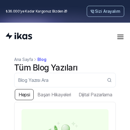
Sizi Arayalım
₺36.000’ye Kadar Kargonuz Bizden 🎁
Ana Sayfa
Blog
Tüm Blog Yazıları
Hepsi
Başarı Hikayeleri
Dijital Pazarlama
E-İh