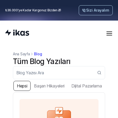
Sizi Arayalım
₺36.000’ye Kadar Kargonuz Bizden 🎁
Ana Sayfa
Blog
Tüm Blog Yazıları
Hepsi
Başarı Hikayeleri
Dijital Pazarlama
E-İh