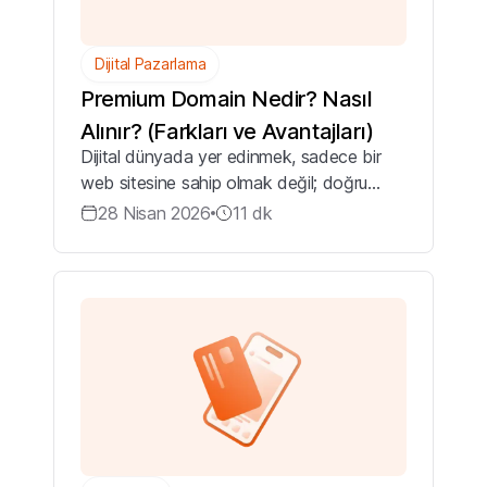
Dijital Pazarlama
Premium Domain Nedir? Nasıl
Alınır? (Farkları ve Avantajları)
Dijital dünyada yer edinmek, sadece bir
web sitesine sahip olmak değil; doğru
adreste, akılda kalıcı bir kimlikle var
28 Nisan 2026
11
dk
olmaktır. İnternetin ‘lüks gayrimenkulleri’
olarak nitelendirilen premium domainle...