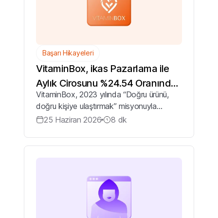
Başarı Hikayeleri
VitaminBox, ikas Pazarlama ile
Aylık Cirosunu %24.54 Oranında
VitaminBox, 2023 yılında “Doğru ürünü,
Nasıl Artırdı?
doğru kişiye ulaştırmak” misyonuyla
kuruldu. “Daha İyi Bir Sen İçin!” sloganıyla
25 Haziran 2026
8
dk
hareket eden marka, sağlıklı yaşam
ihtiyaçlarına bütüncül bir yaklaşımla çözüm
s...