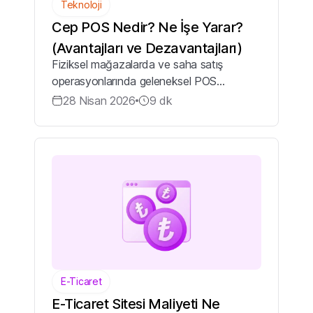
Teknoloji
Cep POS Nedir? Ne İşe Yarar?
(Avantajları ve Dezavantajları)
Fiziksel mağazalarda ve saha satış
operasyonlarında geleneksel POS
cihazlarına bağımlı kalmak, işletmeler için
28 Nisan 2026
9
dk
donanım maliyetlerini artırır ve tahsilat
süreçlerini yavaşlatır. Bu donanım
bağımlılığı ...
E-Ticaret
E-Ticaret Sitesi Maliyeti Ne