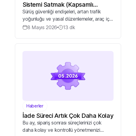
Sistemi Satmak (Kapsamlı
Sürüş güvenliği endişeleri, artan trafik
Rehber)
yoğunluğu ve yasal düzenlemeler, araç içi
kamera (dash cam) sistemlerine yönelik
8 Mayıs 2026
13
dk
tüketici talebini özellikle 2025 yılı
sonrasında hızla yükseltmeye başlamıştır...
Haberler
İade Süreci Artık Çok Daha Kolay
Bu ay, sipariş sonrası süreçlerinizi çok
daha kolay ve kontrollü yönetmenizi