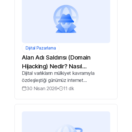
Dijital Pazarlama
Alan Adı Saldırısı (Domain
Hijacking) Nedir? Nasıl
Dijital varlıkların mülkiyet kavramıyla
Korunulur?
özdeşleştiği günümüz internet
ekosisteminde, bir alan adı (domain)
30 Nisan 2026
11
dk
yalnızca bir erişim adresi değil, bir kurumun
dijital dünyadaki kimliği ve en stratejik
ticar...