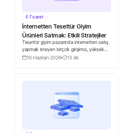
E-Ticaret
İnternetten Tesettür Giyim
Ürünleri Satmak: Etkili Stratejiler
Tesettür giyim pazarında internetten satış
yapmak isteyen birçok girişimci, yüksek
rekabet, yanlış altyapı seçimi ve
10 Haziran 2026
13
dk
yönetilemeyen iade süreçleri nedeniyle ilk
yılında bile başarısız sonuçlar alabiliy...