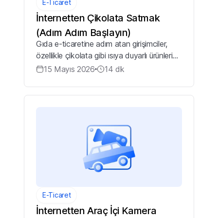
E-Ticaret
İnternetten Çikolata Satmak
(Adım Adım Başlayın)
Gıda e-ticaretine adım atan girişimciler,
özellikle çikolata gibi ısıya duyarlı ürünlerin
satışında operasyonel zorluklarla karşılaşır.
15 Mayıs 2026
14
dk
Yanlış ambalajlama, eriyen ürünler ve yasal
mevzuat eksiklikleri...
E-Ticaret
İnternetten Araç İçi Kamera