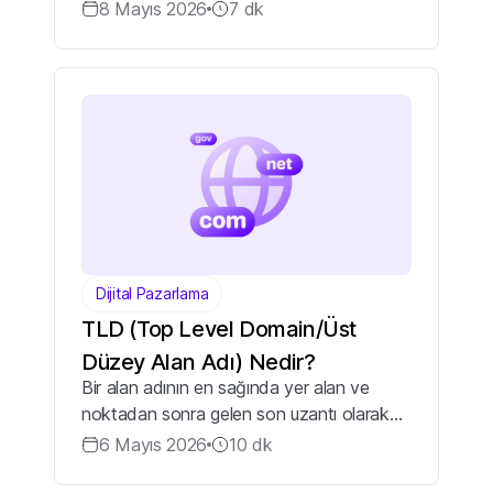
sağlayan güçlü bir yenilik sunuyoruz.
8 Mayıs 2026
7
dk
Yenilenen ikas iade akışı sayesinde
müşterileriniz iade taleplerini sipariş
detayında...
Dijital Pazarlama
TLD (Top Level Domain/Üst
Düzey Alan Adı) Nedir?
Bir alan adının en sağında yer alan ve
noktadan sonra gelen son uzantı olarak
tanımlanan üst düzey alan adı (TLD – Top
6 Mayıs 2026
10
dk
Level Domain), dijital kimliğin