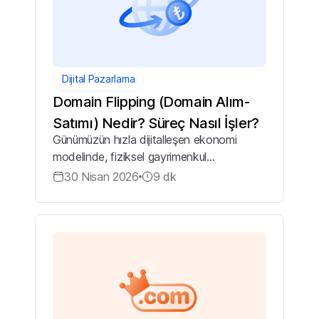
Dijital Pazarlama
Domain Flipping (Domain Alım-
Satımı) Nedir? Süreç Nasıl İşler?
Günümüzün hızla dijitalleşen ekonomi
modelinde, fiziksel gayrimenkul
yatırımlarının yerini giderek artan bir
30 Nisan 2026
9
dk
ivmeyle dijital varlıklar almaktadır. Bu
ekosistemin en stratejik ve dinamik
kollarından bi...