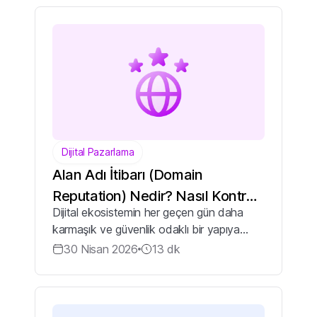
sınıflandırılmasındaki en temel katmandır.
Alan a...
Dijital Pazarlama
Alan Adı İtibarı (Domain
Reputation) Nedir? Nasıl Kontrol
Dijital ekosistemin her geçen gün daha
Edilir?
karmaşık ve güvenlik odaklı bir yapıya
büründüğü günümüzde, bir web sitesinin
30 Nisan 2026
13
dk
başarısı yalnızca estetik tasarımı veya
zengin içeriğiyle değil, aynı zamanda
sahip...