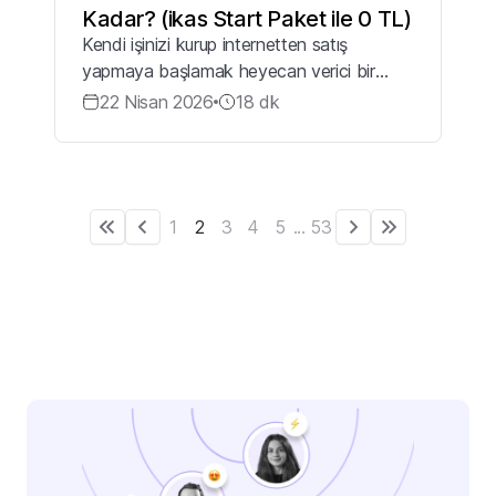
Kadar? (ikas Start Paket ile 0 TL)
Kendi işinizi kurup internetten satış
yapmaya başlamak heyecan verici bir
adım olsa da, karşınıza çıkan binlerce liralık
22 Nisan 2026
18
dk
altyapı maliyetleri, sunucu masrafları ve
karmaşık teknik detaylar bir anda tüm...
1
2
3
4
5
...
53