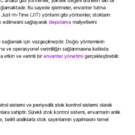
 analizi gibi yöntemler, yüksek değerli ürünlerin sıkı bir
sağlamaktadır. Bu sayede işletmeler, envanter tutma
a Just-In-Time (JIT) yöntemi gibi yöntemler, stokların
k edilmesini sağlayarak
depolama
maliyetlerini
me sağlamak için vazgeçilmezdir. Doğru yöntemlerin
sına ve operasyonel verimliliğin sağlanmasına katkıda
a etkin ve verimli bir
envanter yönetimi
gerçekleştirebilir.
trol sistemi
ve
periyodik stok kontrol sistemi
olarak
ımlara sahiptir. Sürekli stok kontrol sistemi, envanterin anlık
belirli aralıklarla stok sayımlarının yapılmasını temel