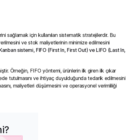
rini sağlamak için kullanılan sistematik stratejilerdir. Bu
erilmesini ve stok maliyetlerinin minimize edilmesini
anban sistemi, FIFO (First In, First Out) ve LIFO (Last In,
ştir. Örneğin, FIFO yöntemi, ürünlerin ilk giren ilk çıkar
ede tutulmasını ve ihtiyaç duyulduğunda tedarik edilmesini
masını, maliyetleri düşürmesini ve operasyonel verimliliği
mi?