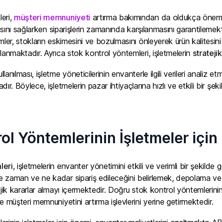
eri,
müşteri memnuniyeti
artırma bakımından da oldukça önemlidi
lmasını sağlarken siparişlerin zamanında karşılanmasını garantileme
ler, stokların eskimesini ve bozulmasını önleyerek ürün kalitesin
lanmaktadır. Ayrıca stok kontrol yöntemleri, işletmelerin
strateji
anılması, işletme yöneticilerinin envanterle ilgili verileri analiz 
ır. Böylece, işletmelerin pazar ihtiyaçlarına hızlı ve etkili bir şe
ol Yöntemlerinin İşletmeler içi
leri
, işletmelerin envanter yönetimini etkili ve verimli bir şekilde g
 zaman ve ne kadar sipariş edileceğini belirlemek, depolama v
jik kararlar almayı içermektedir. Doğru stok kontrol yöntemlerinin ku
e müşteri memnuniyetini artırma işlevlerini yerine getirmektedir.