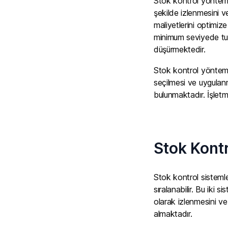
Stok kontrol yöntemler
şekilde izlenmesini v
maliyetlerini optimiz
minimum seviyede tut
düşürmektedir.
Stok kontrol yönteml
seçilmesi ve uygulanm
bulunmaktadır. İşletm
Stok Kontr
Stok kontrol sistemle
sıralanabilir. Bu iki 
olarak izlenmesini ve 
almaktadır.