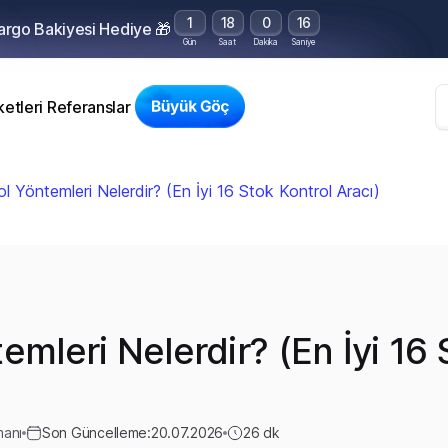
1
18
0
15
Kargo Bakiyesi Hediye 🎁
Gün
Saat
Dakika
Saniye
etleri
Referanslar
l Yöntemleri Nelerdir? (En İyi 16 Stok Kontrol Aracı)
emleri Nelerdir? (En İyi 16 
manı
Son Güncelleme:
20.07.2026
26
dk