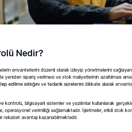
rolü Nedir?
melerin envanterlerini düzenli olarak izleyip yönetmelerini sağlayan
de yeniden sipariş verilmesi ve stok maliyetlerinin azaltılması am
alep edilme sıklığını
ve
tedarik sürelerini
dikkate alarak envanter
e kontrolü, bilgisayarlı sistemler ve yazılımlar kullanılarak gerçekl
, operasyonel verimliliği sağlamaktadır. İşletmeler, etkili stok kont
ir rekabet avantajı kazanabilmektedir.