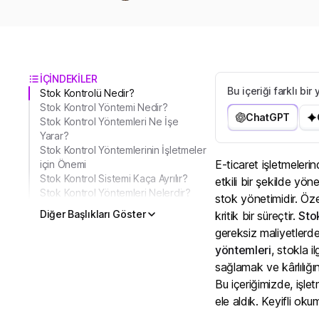
İÇİNDEKİLER
Bu içeriği farklı bi
Stok Kontrolü Nedir?
Stok Kontrol Yöntemi Nedir?
ChatGPT
Stok Kontrol Yöntemleri Ne İşe
Yarar?
Stok Kontrol Yöntemlerinin İşletmeler
E-ticaret işletmeleri
için Önemi
Stok Kontrol Sistemi Kaça Ayrılır?
etkili bir şekilde yö
Stok Kontrol Yöntemleri Nelerdir?
stok yönetimidir. Öze
Diğer Başlıkları Göster
kritik bir süreçtir.
Sto
gereksiz maliyetlerde
yöntemleri
, stokla il
sağlamak ve kârlılığı
Bu içeriğimizde, işle
ele aldık. Keyifli oku