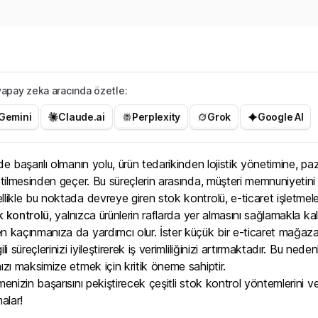
r yapay zeka aracında özetle:
Gemini
Claude.ai
Perplexity
Grok
Google AI
nde başarılı olmanın yolu, ürün tedarikinden lojistik yönetimine,
netilmesinden geçer. Bu süreçlerin arasında, müşteri memnuniyetini 
llikle bu noktada devreye giren stok kontrolü, e-ticaret işletmel
k kontrolü
, yalnızca ürünlerin raflarda yer almasını sağlamakla ka
n kaçınmanıza da yardımcı olur. İster küçük bir e-ticaret mağazas
gili süreçlerinizi iyileştirerek iş verimliliğinizi artırmaktadır. Bu ned
nızı maksimize etmek için kritik öneme sahiptir.
tmenizin başarısını pekiştirecek çeşitli stok kontrol yöntemlerini v
malar!