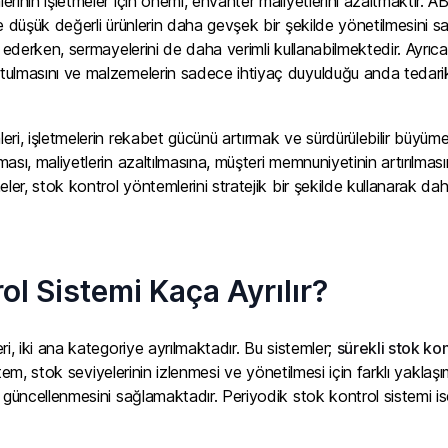
inin işletmeler için önemi, envanter maliyetlerini azaltmaktır. ABC
e düşük değerli ürünlerin daha gevşek bir şekilde yönetilmesini 
e ederken, sermayelerini de daha verimli kullanabilmektedir. Ayrıc
ulmasını ve malzemelerin sadece ihtiyaç duyulduğu anda tedari
eri, işletmelerin rekabet gücünü artırmak ve sürdürülebilir büyü
ası, maliyetlerin azaltılmasına, müşteri memnuniyetinin artırılma
eler, stok kontrol yöntemlerini stratejik bir şekilde kullanarak dah
ol Sistemi Kaça Ayrılır?
ri, iki ana kategoriye ayrılmaktadır. Bu sistemler;
sürekli stok kon
sistem, stok seviyelerinin izlenmesi ve yönetilmesi için farklı yaklaş
güncellenmesini sağlamaktadır. Periyodik stok kontrol sistemi ise, 