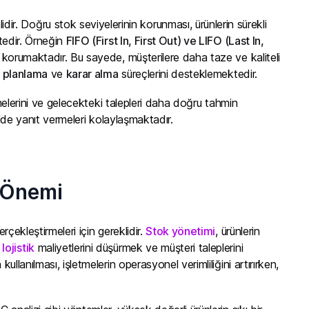
r. Doğru stok seviyelerinin korunması, ürünlerin sürekli
ktedir. Örneğin
FIFO (First In, First Out) ve LIFO (Last In,
i korumaktadır. Bu sayede, müşterilere daha taze ve kaliteli
k planlama
ve
karar alma
süreçlerini desteklemektedir.
etmelerini ve gelecekteki talepleri daha doğru tahmin
kilde yanıt vermeleri kolaylaşmaktadır.
n Önemi
erçekleştirmeleri için gereklidir.
Stok yönetimi
, ürünlerin
e
lojistik
maliyetlerini düşürmek ve müşteri taleplerini
llanılması, işletmelerin operasyonel verimliliğini artırırken,