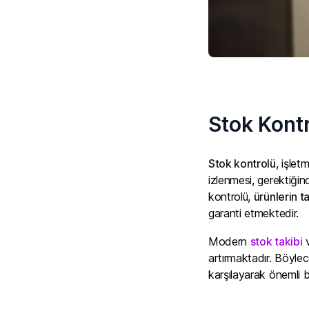
Stok Kont
Stok kontrolü
, işlet
izlenmesi, gerektiğin
kontrolü,
ürünlerin t
garanti etmektedir.
Modern
stok takibi
v
artırmaktadır. Böylece
karşılayarak önemli b