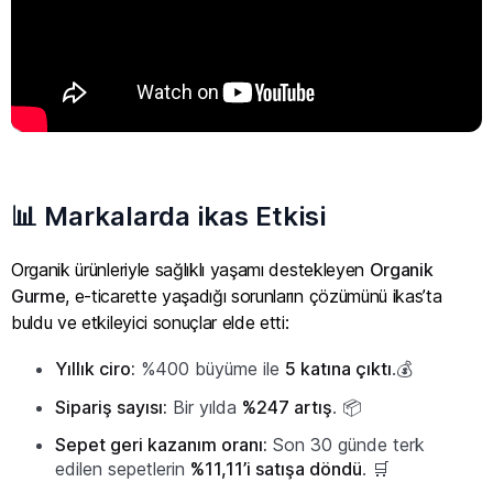
📊 Markalarda ikas Etkisi
Organik ürünleriyle sağlıklı yaşamı destekleyen
Organik
Gurme
, e-ticarette yaşadığı sorunların çözümünü ikas’ta
buldu ve etkileyici sonuçlar elde etti:
Yıllık ciro:
%400 büyüme ile
5 katına çıktı
.💰
Sipariş sayısı:
Bir yılda
%247 artış
. 📦
Sepet geri kazanım oranı:
Son 30 günde terk
edilen sepetlerin
%11,11’i satışa döndü
. 🛒