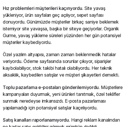
Hız problemleri müşterileri kaçırıyordu.
Site yavaş
yükleniyor, ürün sayfaları geç açılıyor, sepet sayfası
donuyordu. Günümüzde müşteriler birkaç saniye beklemek
istemiyor site yavaşsa, başka bir siteye geçiyorlar. Organik
Gurme, yavaş yükleme süreleri yüzünden her gün potansiyel
müşteriler kaybediyordu.
Özel yazılım altyapısı, zaman zaman beklenmedik hatalar
veriyordu. Ödeme sayfasında sorunlar çıkıyor, siparişler
kaybolabiliyor, stok takibi hatalı olabiliyordu. Her teknik
aksaklık, kaybedilen satışlar ve müşteri şikayetleri demekti.
Toplu pazarlama e-postaları gönderilemiyordu.
Müşterilere
kampanyaları duyurmak, yeni ürünleri tanıtmak, özel teklifler
sunmak neredeyse imkansızdı. E-posta pazarlaması
yapılamadığı için potansiyel satışlar kaçırılıyordu.
Satış kanalları raporlanamıyordu.
Hangi reklam kanalından
ne kadar satış geldiğini görmek mümkün değildi.