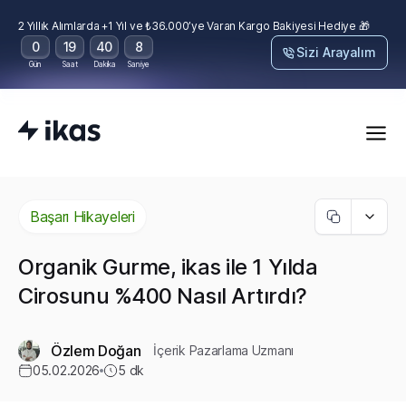
2 Yıllık Alımlarda +1 Yıl ve ₺36.000’ye Varan Kargo Bakiyesi Hediye 🎁
0
19
40
7
Sizi Arayalım
Gün
Saat
Dakika
Saniye
Başarı Hikayeleri
Organik Gurme, ikas ile 1 Yılda
Cirosunu %400 Nasıl Artırdı?
Özlem Doğan
İçerik Pazarlama Uzmanı
05.02.2026
5
dk