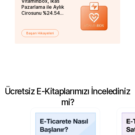
VitaminBox, ikas
Vi
Pazarlama ile Aylık
Yı
Cirosunu %24.54
Ka
Oranında Nasıl Artırdı?
Başarı Hikayeleri
Ücretsiz E-Kitaplarımızı İncelediniz
mi?