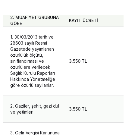
2. MUAFİYET GRUBUNA
KAYIT ÜCRETİ
YIL
GÖRE
1. 30/03/2013 tarih ve
28603 sayılı Resmi
Gazetede yayımlanan
özürlülük ölçütü,
sınıflandırması ve
3.550 TL
3.3
özürlülere verilecek
Sağlık Kurulu Raporları
Hakkında Yönetmeliğe
göre özürlü sayılanlar.
2. Gaziler, şehit, gazi dul
3.550 TL
3.3
ve yetimleri.
3. Gelir Vergisi Kanununa