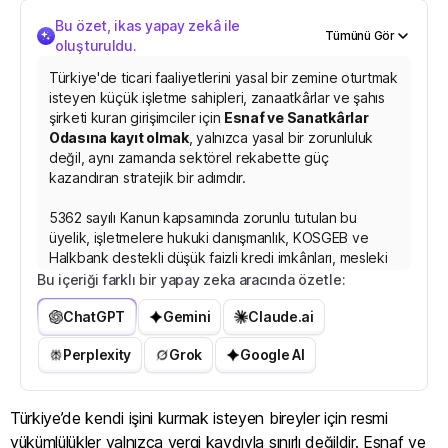
Bu özet, ikas yapay zekâ ile
Tümünü Gör
oluşturuldu.
Türkiye'de ticari faaliyetlerini yasal bir zemine oturtmak
isteyen küçük işletme sahipleri, zanaatkârlar ve şahıs
şirketi kuran girişimciler için
Esnaf ve Sanatkârlar
Odasına kayıt olmak
, yalnızca yasal bir zorunluluk
değil, aynı zamanda sektörel rekabette güç
kazandıran stratejik bir adımdır.
5362 sayılı Kanun kapsamında zorunlu tutulan bu
üyelik, işletmelere hukuki danışmanlık, KOSGEB ve
Halkbank destekli düşük faizli kredi imkânları, mesleki
yeterlilik belgelerine ücretsiz erişim ve vergi ile sosyal
Bu içeriği farklı bir yapay zeka aracında özetle:
güvenlik konularında rehberlik gibi kritik avantajlar
ChatGPT
Gemini
Claude.ai
sunar.
Perplexity
Grok
Google AI
Kayıt sürecinin ba
ş
l
a
t
ı
l
a
b
i
l
m
e
s
i
i
ç
i
n
Türkiye’de kendi işini kurmak isteyen bireyler için resmi
yükümlülükler yalnızca vergi kaydıyla sınırlı değildir. Esnaf ve