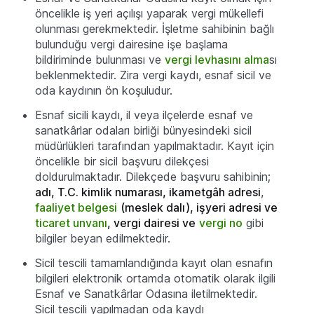
öncelikle iş yeri açılışı yaparak vergi mükellefi
olunması gerekmektedir. İşletme sahibinin bağlı
bulunduğu vergi dairesine işe başlama
bildiriminde bulunması ve
vergi levhasını alma
sı
beklenmektedir. Zira vergi kaydı, esnaf sicil ve
oda kaydının ön koşuludur.
Esnaf sicili kaydı, il veya ilçelerde esnaf ve
sanatkârlar odaları birliği bünyesindeki sicil
müdürlükleri tarafından yapılmaktadır. Kayıt için
öncelikle bir sicil başvuru dilekçesi
doldurulmaktadır. Dilekçede başvuru sahibinin;
adı, T.C. kimlik numarası, ikametgâh adresi
,
faaliyet belgesi
(meslek dalı), işyeri adresi ve
ticaret unvanı
, vergi dairesi ve
vergi no
gibi
bilgiler beyan edilmektedir.
Sicil tescili tamamlandığında kayıt olan esnafın
bilgileri elektronik ortamda otomatik olarak ilgili
Esnaf ve Sanatkârlar Odasına iletilmektedir.
Sicil tescili yapılmadan oda kaydı