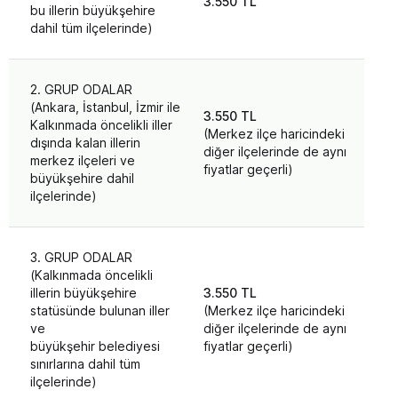
3.550 TL
3.3
bu illerin büyükşehire
dahil tüm ilçelerinde)
2. GRUP ODALAR
(Ankara, İstanbul, İzmir ile
3.550 TL
Kalkınmada öncelikli iller
(Merkez ilçe haricindeki
dışında kalan illerin
3.3
diğer ilçelerinde de aynı
merkez ilçeleri ve
fiyatlar geçerli)
büyükşehire dahil
ilçelerinde)
3. GRUP ODALAR
(Kalkınmada öncelikli
illerin büyükşehire
3.550 TL
statüsünde bulunan iller
(Merkez ilçe haricindeki
3.3
ve
diğer ilçelerinde de aynı
büyükşehir belediyesi
fiyatlar geçerli)
sınırlarına dahil tüm
ilçelerinde)