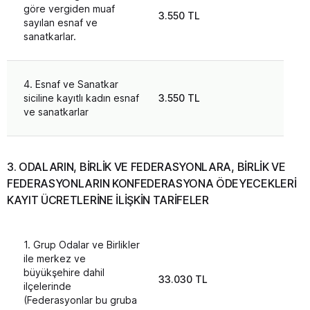
göre vergiden muaf
3.550 TL
3.3
sayılan esnaf ve
sanatkarlar.
4. Esnaf ve Sanatkar
siciline kayıtlı kadın esnaf
3.550 TL
3.3
ve sanatkarlar
3. ODALARIN, BİRLİK VE FEDERASYONLARA, BİRLİK VE
FEDERASYONLARIN KONFEDERASYONA ÖDEYECEKLERİ
KAYIT ÜCRETLERİNE İLİŞKİN TARİFELER
1. Grup Odalar ve Birlikler
ile merkez ve
büyükşehire dahil
33.030 TL
ilçelerinde
(Federasyonlar bu gruba