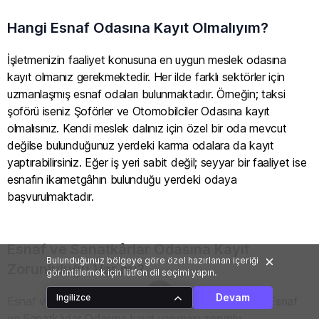
Hangi Esnaf Odasına Kayıt Olmalıyım?
İşletmenizin faaliyet konusuna en uygun meslek odasına
kayıt olmanız gerekmektedir. Her ilde farklı sektörler için
uzmanlaşmış esnaf odaları bulunmaktadır. Örneğin; taksi
şoförü iseniz Şoförler ve Otomobilciler Odasına kayıt
olmalısınız. Kendi meslek dalınız için özel bir oda mevcut
değilse bulunduğunuz yerdeki karma odalara da kayıt
yaptırabilirsiniz. Eğer iş yeri sabit değil; seyyar bir faaliyet ise
esnafın ikametgâhın bulunduğu yerdeki odaya
başvurulmaktadır.
Esnaf ve Sanatkârlar Odasına Kayıt
Bulunduğunuz bölgeye göre özel hazırlanan içeriği
Zorunluluğu Var mı?
görüntülemek için lütfen dil seçimi yapın.
Devam
Ingilizce
Esnaf ve sanatkâr olarak faaliyet gösteren herkesin
Esnaf
ve Sanatkârlar Odasına kayıt yapması zorunlu