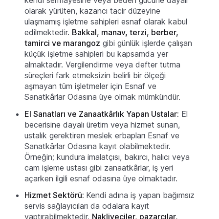
olarak yürüten, kazancı tacir düzeyine
ulaşmamış işletme sahipleri esnaf olarak kabul
edilmektedir.
Bakkal, manav, terzi, berber,
tamirci ve marangoz
gibi günlük işlerde çalışan
küçük işletme sahipleri bu kapsamda yer
almaktadır. Vergilendirme veya defter tutma
süreçleri fark etmeksizin belirli bir ölçeği
aşmayan tüm işletmeler için Esnaf ve
Sanatkârlar Odasına üye olmak mümkündür.
El Sanatları ve Zanaatkârlık Yapan Ustalar:
El
becerisine dayalı üretim veya hizmet sunan,
ustalık gerektiren meslek erbapları Esnaf ve
Sanatkârlar Odasına kayıt olabilmektedir.
Örneğin; kundura imalatçısı, bakırcı, halıcı veya
cam işleme ustası gibi zanaatkârlar, iş yeri
açarken ilgili esnaf odasına üye olmaktadır.
Hizmet Sektörü:
Kendi adına iş yapan bağımsız
servis sağlayıcıları da odalara kayıt
yaptırabilmektedir.
Nakliyeciler, pazarcılar,