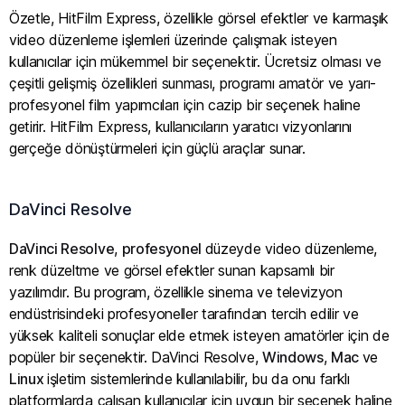
Özetle, HitFilm Express, özellikle görsel efektler ve karmaşık
video düzenleme işlemleri üzerinde çalışmak isteyen
kullanıcılar için mükemmel bir seçenektir. Ücretsiz olması ve
çeşitli gelişmiş özellikleri sunması, programı amatör ve yarı-
profesyonel film yapımcıları için cazip bir seçenek haline
getirir. HitFilm Express, kullanıcıların yaratıcı vizyonlarını
gerçeğe dönüştürmeleri için güçlü araçlar sunar.
DaVinci Resolve
DaVinci Resolve
,
profesyonel
düzeyde video düzenleme,
renk düzeltme ve görsel efektler sunan kapsamlı bir
yazılımdır. Bu program, özellikle sinema ve televizyon
endüstrisindeki profesyoneller tarafından tercih edilir ve
yüksek kaliteli sonuçlar elde etmek isteyen amatörler için de
popüler bir seçenektir. DaVinci Resolve,
Windows
,
Mac
ve
Linux
işletim sistemlerinde kullanılabilir, bu da onu farklı
platformlarda çalışan kullanıcılar için uygun bir seçenek haline