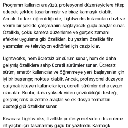
Programın kullanıcı arayüzü, profesyonel düzenleyicilere hitap
edecek şekilde tasarlanmıştır ve biraz karmaşık olabilir.
Ancak, bir kez öğrenildiğinde, Lightworks kullanıcıların hızlı ve
verimli bir şekilde çalışmalarını sağlayacak güçlü araçlar sunar.
Özellikle, çoklu kamera düzenleme ve gerçek zamanlı
efektler uygulama gibi özellikleri, bu yazılımı özellikle film
yapımcıları ve televizyon editörleri için cazip kılar.
Lightworks,
hem ücretsiz bir sürüm sunar
, hem de daha
gelişmiş özelliklere sahip
ücretli sürümler sunar
. Ücretsiz
sürüm, amatör kullanıcılar ve öğrenmeye yeni başlayanlar için
iyi bir başlangıç noktası olabilir. Ancak, profesyonel düzeyde
çalışmak isteyen kullanıcılar için,
ücretli
sürümler daha uygun
olacaktır. Bunlar, daha yüksek video çözünürlüğü desteği,
gelişmiş renk düzeltme araçları ve ek dosya formatları
desteği gibi özellikler sunar.
Kısacası, Lightworks, özellikle profesyonel video düzenleme
ihtiyaçları için tasarlanmış güçlü bir yazılımdır. Karmaşık