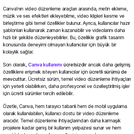
Canva’nın video düzenleme araçları arasında, metin ekleme,
müzik ve ses efektleri ekleyebilme, video klipleri kesme ve
birleştirme gibi temel özellikler bulunur. Ayrıca, kullanıcılar hazır
şablonları kullanarak zaman kazanabilir ve videolarını daha
hızlı bir şekilde düzenleyebilirler. Bu, özellikle grafik tasarım
konusunda deneyimi olmayan kullanıcılar için büyük bir
kolaylık sağlar.
Son olarak,
Canva kullanımı
ücretsizdir
ancak daha gelişmiş
özelliklere erişmek isteyen kullanıcılar için
ücretli sürümü de
mevcuttur
. Ücretsiz sürüm, temel video düzenleme ihtiyaçları
için yeterli olabilirken, daha profesyonel ve özelleştirilmiş işler
için ücretli sürümler tercih edilebilir.
Özetle, Canva, hem tarayıcı tabanlı hem de mobil uygulama
olarak kullanılabilen, kullanıcı dostu bir video düzenleme
aracıdır. Temel düzenleme ihtiyaçlarından daha karmaşık
projelere kadar geniş bir kullanım yelpazesi sunar ve hem