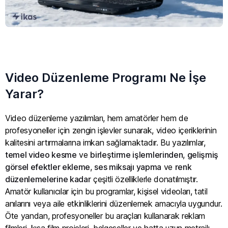
Video Düzenleme Programı Ne İşe
Yarar?
Video düzenleme yazılımları, hem amatörler hem de
profesyoneller için zengin işlevler sunarak, video içeriklerinin
kalitesini artırmalarına imkan sağlamaktadır. Bu yazılımlar,
temel video kesme
ve
birleştirme işlemlerinden
,
gelişmiş
görsel efektler ekleme
,
ses miksajı yapma
ve
renk
düzenlemelerine kadar
çeşitli özelliklerle donatılmıştır.
Amatör kullanıcılar için bu programlar, kişisel videoları, tatil
anılarını veya aile etkinliklerini düzenlemek amacıyla uygundur.
Öte yandan, profesyoneller bu araçları kullanarak reklam
filmleri, kısa film projeleri, belgeseller ve hatta uzun metrajlı