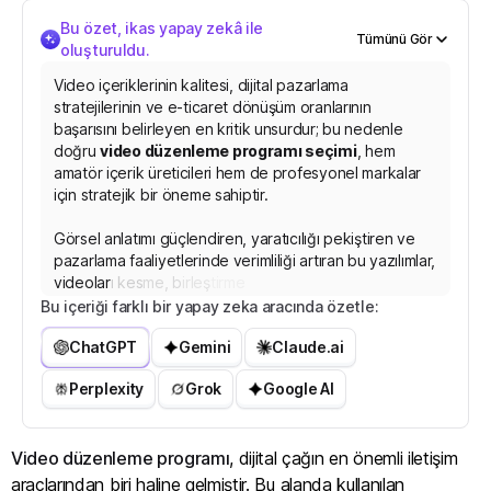
Bu özet, ikas yapay zekâ ile
Tümünü Gör
oluşturuldu.
Video içeriklerinin kalitesi, dijital pazarlama
stratejilerinin ve e-ticaret dönüşüm oranlarının
başarısını belirleyen en kritik unsurdur; bu nedenle
doğru
video düzenleme programı seçimi
, hem
amatör içerik üreticileri hem de profesyonel markalar
için stratejik bir öneme sahiptir.
Görsel anlatımı güçlendiren, yaratıcılığı pekiştiren ve
pazarlama faaliyetlerinde verimliliği artıran bu yazılımlar,
videoları kesme, birleştirme, renk düzeltme ve görsel
efekt ekleme gibi temel ve ileri düzey işlevleri
Bu içeriği farklı bir yapay zeka aracında özetle:
kusursuzca yerine getirir.
ChatGPT
Gemini
Claude.ai
Piyasada her büt
ç
e
y
e
v
e
y
e
t
e
n
e
k
s
e
v
i
Perplexity
Grok
Google AI
Video düzenleme programı
, dijital çağın en önemli iletişim
araçlarından biri haline gelmiştir. Bu alanda kullanılan