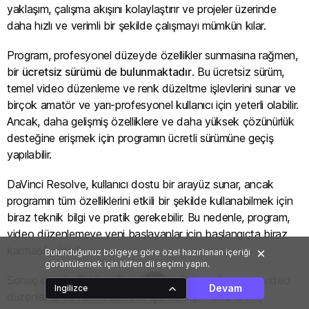
yaklaşım, çalışma akışını kolaylaştırır ve projeler üzerinde
daha hızlı ve verimli bir şekilde çalışmayı mümkün kılar.
Program, profesyonel düzeyde özellikler sunmasına rağmen,
bir
ücretsiz sürümü de bulunmaktadır
. Bu ücretsiz sürüm,
temel video düzenleme ve renk düzeltme işlevlerini sunar ve
birçok amatör ve yarı-profesyonel kullanıcı için yeterli olabilir.
Ancak, daha gelişmiş özelliklere ve daha yüksek çözünürlük
desteğine erişmek için programın ücretli sürümüne geçiş
yapılabilir.
DaVinci Resolve, kullanıcı dostu bir arayüz sunar, ancak
programın tüm özelliklerini etkili bir şekilde kullanabilmek için
biraz teknik bilgi ve pratik gerekebilir. Bu nedenle, program,
video düzenlemeye yeni başlayanlar için başlangıçta biraz
karmaşık olabilir.
Bulunduğunuz bölgeye göre özel hazırlanan içeriği
görüntülemek için lütfen dil seçimi yapın.
Sonuç olarak, DaVinci Resolve, özellikle profesyonel video
Devam
Ingilizce
düzenleme ve renk düzeltme işlemleri için tasarlanmış