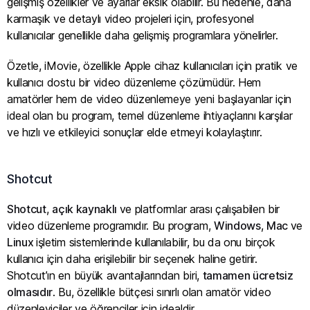
gelişmiş özellikler ve ayarlar eksik olabilir. Bu nedenle, daha
karmaşık ve detaylı video projeleri için, profesyonel
kullanıcılar genellikle daha gelişmiş programlara yönelirler.
Özetle, iMovie, özellikle Apple cihaz kullanıcıları için pratik ve
kullanıcı dostu bir video düzenleme çözümüdür. Hem
amatörler hem de video düzenlemeye yeni başlayanlar için
ideal olan bu program, temel düzenleme ihtiyaçlarını karşılar
ve hızlı ve etkileyici sonuçlar elde etmeyi kolaylaştırır.
Shotcut
Shotcut
,
açık kaynaklı
ve platformlar arası çalışabilen bir
video düzenleme programıdır. Bu program,
Windows
,
Mac
ve
Linux
işletim sistemlerinde kullanılabilir, bu da onu birçok
kullanıcı için daha erişilebilir bir seçenek haline getirir.
Shotcut’ın en büyük avantajlarından biri,
tamamen ücretsiz
olmasıdır
. Bu, özellikle bütçesi sınırlı olan amatör video
düzenleyiciler ve öğrenciler için idealdir.