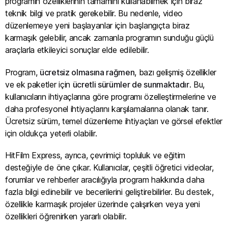
programın özelliklerinin tamamını kullanabilmek için biraz
teknik bilgi ve pratik gerekebilir. Bu nedenle, video
düzenlemeye yeni başlayanlar için başlangıçta biraz
karmaşık gelebilir, ancak zamanla programın sunduğu güçlü
araçlarla etkileyici sonuçlar elde edilebilir.
Program,
ücretsiz olmasına rağmen
, bazı gelişmiş özellikler
ve ek paketler için
ücretli sürümler de sunmaktadır
. Bu,
kullanıcıların ihtiyaçlarına göre programı özelleştirmelerine ve
daha profesyonel ihtiyaçlarını karşılamalarına olanak tanır.
Ücretsiz sürüm, temel düzenleme ihtiyaçları ve görsel efektler
için oldukça yeterli olabilir.
HitFilm Express, ayrıca, çevrimiçi topluluk ve eğitim
desteğiyle de öne çıkar. Kullanıcılar, çeşitli öğretici videolar,
forumlar ve rehberler aracılığıyla program hakkında daha
fazla bilgi edinebilir ve becerilerini geliştirebilirler. Bu destek,
özellikle karmaşık projeler üzerinde çalışırken veya yeni
özellikleri öğrenirken yararlı olabilir.