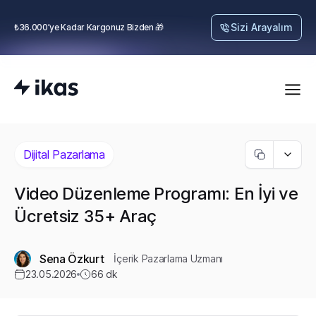
Sizi Arayalım
₺36.000’ye Kadar Kargonuz Bizden 🎁
Dijital Pazarlama
Video Düzenleme Programı: En İyi ve
Ücretsiz 35+ Araç
Sena Özkurt
İçerik Pazarlama Uzmanı
23.05.2026
66
dk