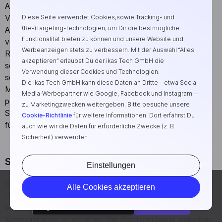
Automatisierung von SMS-Kampagnen, was eine effiziente
Verwaltung von Massennachrichten ermöglicht. Dank
Diese Seite verwendet Cookies,sowie Tracking- und
(Re-)Targeting-Technologien, um Dir die bestmögliche
Analysen in Echtzeit kann man die Erfolgsraten genau
Funktionalität bieten zu können und unsere Website und
verfolgen und das Verhalten der Kunden besser verstehen.
Werbeanzeigen stets zu verbessern. Mit der Auswahl “Alles
RapidSMS ist besonders nützlich für Unternehmen, die
akzeptieren” erlaubst Du der ikas Tech GmbH die
sofortige Reaktionen von Kunden benötigen, da SMS eine
Verwendung dieser Cookies und Technologien.
sehr hohe Öffnungsrate aufweist und oft innerhalb von
Die ikas Tech GmbH kann diese Daten an Dritte – etwa Social
Minuten gelesen wird. Die Plattform unterstützt zudem
Media-Werbepartner wie Google, Facebook und Instagram –
personalisierte Nachrichten und bietet Möglichkeiten zur
zu Marketingzwecken weitergeben. Bitte besuche unsere
Segmentierung der Empfängerliste, um gezielte Kampagnen
Cookie-Richtlinie
für weitere Informationen. Dort erfährst Du
für spezifische Zielgruppen zu erstellen.
auch wie wir die Daten für erforderliche Zwecke (z. B.
Sicherheit) verwenden.
SimpleTexting
Einstellungen
Bitte wähle eine Sprache aus, um auf deine Region
SimpleTexting ist eine umfassende SMS-Marketing-
Alle Cookies akzeptieren
angepasste Inhalte anzusehen.
Plattform, die Unternehmen hilft, ihre Kunden über SMS zu
erreichen und so eine persönliche und direkte
Weiter
Englisch
Kommunikation zu schaffen. Die Plattform bietet vielseitige