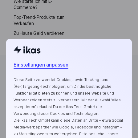
Wie starte ich mit E-
Commerce?
Top-Trend-Produkte zum
Verkaufen
Zu Hause Geld verdienen
Einstellungen anpassen
Diese Seite verwendet Cookies,sowie Tracking- und
Die E-Commerce-Plattform für erfolgreiche Marken
(Re-)Targeting-Technologien, um Dir die bestmögliche
Funktionalität bieten zu können und unsere Website und
Werbeanzeigen stets zu verbessern. Mit der Auswahl “Alles
akzeptieren” erlaubst Du der ikas Tech GmbH die
Verwendung dieser Cookies und Technologien.
Die ikas Tech GmbH kann diese Daten an Dritte – etwa Social
Media-Werbepartner wie Google, Facebook und Instagram –
zu Marketingzwecken weitergeben. Bitte besuche unsere