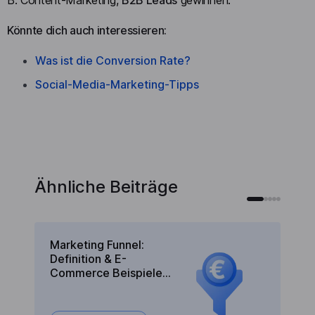
B. Content-Marketing,
B2B Leads
gewinnen.
Könnte dich auch interessieren:
Was ist die Conversion Rate?
Social-Media-Marketing-Tipps
Ähnliche Beiträge
Marketing Funnel:
Ku
Definition & E-
B
Commerce Beispiele
Ve
(2025)