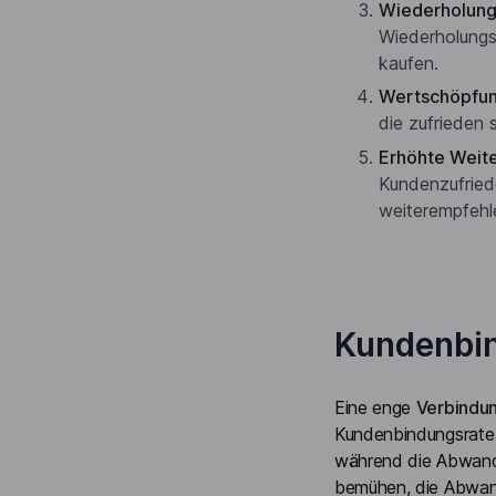
Wiederholung
Wiederholungsk
kaufen.
Wertschöpfun
die zufrieden 
Erhöhte Weit
Kundenzufried
weiterempfehl
Kundenbin
Eine enge
Verbindu
Kundenbindungsrate 
während die Abwander
bemühen, die Abwand