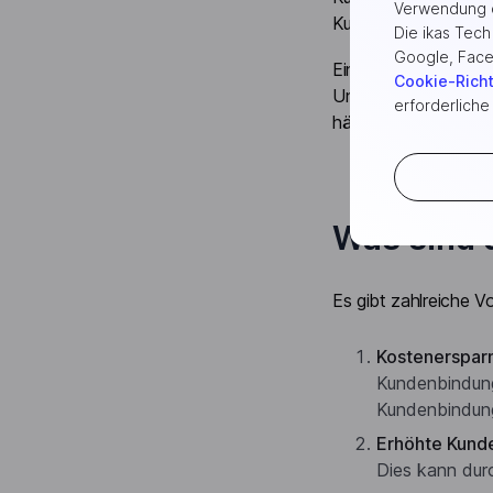
Verwendung d
Kundenzufriedenheit
Die ikas Tec
Google, Face
Ein weiterer Vorteil
Cookie-Richt
Unternehmen häufige
erforderliche
häufigere Käufe und 
Was sind 
Es gibt zahlreiche V
Kostenersparn
Kundenbindung
Kundenbindung
Erhöhte Kund
Dies kann dur