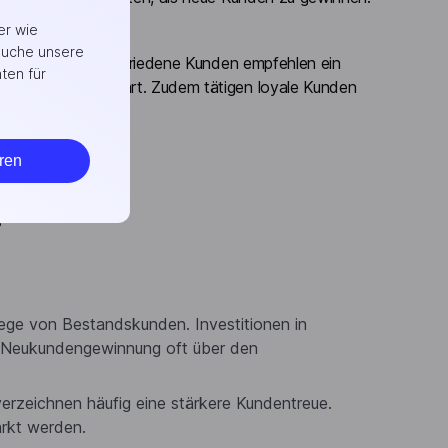
ng.
er wie
suche unsere
terempfehlungen. Zufriedene Kunden empfehlen ein
ten für
dengewinnung
führt. Zudem tätigen loyale Kunden
n Umsatz auswirkt.
ren
?
flege von Bestandskunden. Investitionen in
ie Neukundengewinnung oft über den
erzeichnen häufig eine stärkere Kundentreue.
ärkt werden.