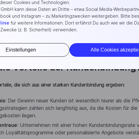
ieser Cookies und Technologien.
 und Kundenerwartungen sind zentrale Treiber der Kundenbindu
h GmbH kann diese Daten an Dritte – etwa Social Media-Werbepartn
book und Instagram – zu Marketingzwecken weitergeben. Bitte be
 der Kundenbindung ist die erhöhte Wahrscheinlichkeit von Wei
linie
für weitere Informationen. Dort erfährst Du auch wie wir die Da
r weiter, was zu einer natürlichen und kostengünstigen
Neukun
 Zwecke (z. B. Sicherheit) verwenden.
haben eine höhere Kaufhäufigkeitsrate, was sich positiv auf de
Einstellungen
Alle Cookies akzeptie
die Vorteile der Kundenbindung
orteile, die sich aus einer starken Kundenbindung ergeben:
is
: Der Gewinn neuer Kunden ist wesentlich teurer als die P
sstrategien zahlen sich langfristig aus, da die Kosten für d
skosten liegen.
entreue
: Unternehmen mit einer hohen Kundenbindungsrate v
ch Loyalitätsprogramme oder personalisierte Angebote verst