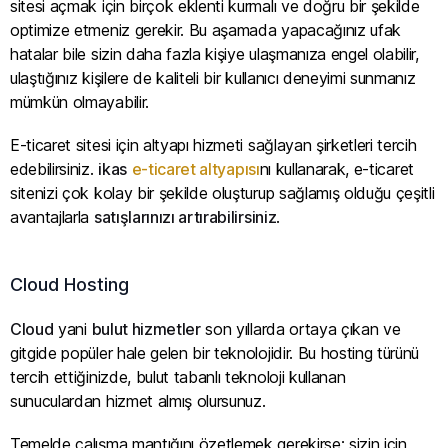
sitesi açmak için birçok eklenti kurmalı ve doğru bir şekilde
optimize etmeniz gerekir. Bu aşamada yapacağınız ufak
hatalar bile sizin daha fazla kişiye ulaşmanıza engel olabilir,
ulaştığınız kişilere de kaliteli bir kullanıcı deneyimi sunmanız
mümkün olmayabilir.
E-ticaret sitesi için altyapı hizmeti sağlayan şirketleri tercih
edebilirsiniz.
ikas
e-ticaret altyapısı
nı kullanarak, e-ticaret
sitenizi çok kolay bir şekilde oluşturup sağlamış olduğu çeşitli
avantajlarla
satışlarınızı artırabilirsiniz
.
Cloud Hosting
Cloud
yani
bulut hizmetler
son yıllarda ortaya çıkan ve
gitgide popüler hale gelen bir teknolojidir. Bu hosting türünü
tercih ettiğinizde, bulut tabanlı teknoloji kullanan
sunuculardan hizmet almış olursunuz.
Temelde çalışma mantığını özetlemek gerekirse; sizin için