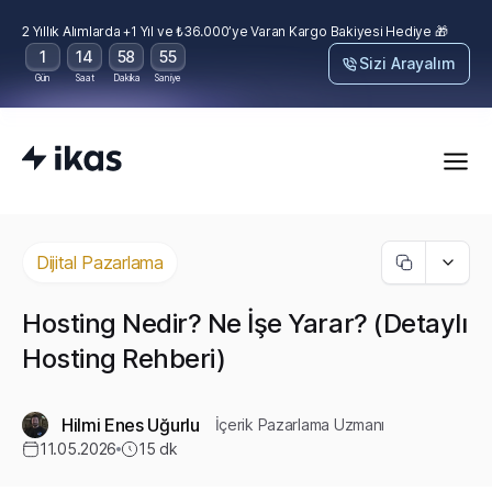
2 Yıllık Alımlarda +1 Yıl ve ₺36.000’ye Varan Kargo Bakiyesi Hediye 🎁
1
14
58
54
Sizi Arayalım
Gün
Saat
Dakika
Saniye
Dijital Pazarlama
Hosting Nedir? Ne İşe Yarar? (Detaylı
Hosting Rehberi)
Hilmi Enes Uğurlu
İçerik Pazarlama Uzmanı
11.05.2026
15
dk