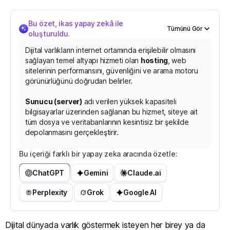
Bu özet, ikas yapay zekâ ile
Tümünü Gör
oluşturuldu.
Dijital varlıkların internet ortamında erişilebilir olmasını
sağlayan temel altyapı hizmeti olan
hosting
, web
sitelerinin performansını, güvenliğini ve arama motoru
görünürlüğünü doğrudan belirler.
Sunucu (server)
adı verilen yüksek kapasiteli
bilgisayarlar üzerinden sağlanan bu hizmet, siteye ait
tüm dosya ve veritabanlarının kesintisiz bir şekilde
depolanmasını gerçekleştirir.
İşletmelerin operasyonel ihtiyaçlarına göre şekillenen
Bu içeriği farklı bir yapay zeka aracında özetle:
barındırma çözümleri; işletim sistemine bağlı olarak
ChatGPT
Gemini
Claude.ai
Linux ve Windows, kaynak paylaşım modeline göre ise
paylaşımlı hosting, VPS (San
a
l
l
a
ş
t
ı
r
ı
l
m
ı
ş
Ö
z
e
l
S
Perplexity
Grok
Google AI
Dijital dünyada varlık göstermek isteyen her birey ya da