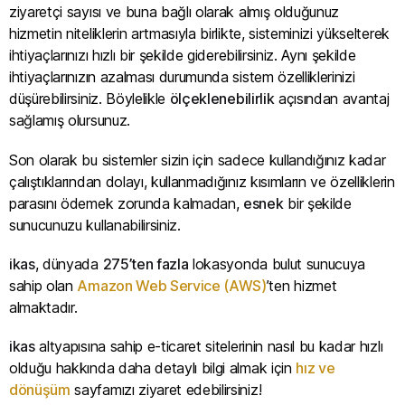
ziyaretçi sayısı ve buna bağlı olarak almış olduğunuz
hizmetin niteliklerin artmasıyla birlikte, sisteminizi yükselterek
ihtiyaçlarınızı hızlı bir şekilde giderebilirsiniz. Aynı şekilde
ihtiyaçlarınızın azalması durumunda sistem özelliklerinizi
düşürebilirsiniz. Böylelikle
ölçeklenebilirlik
açısından avantaj
sağlamış olursunuz.
Son olarak bu sistemler sizin için sadece kullandığınız kadar
çalıştıklarından dolayı, kullanmadığınız kısımların ve özelliklerin
parasını ödemek zorunda kalmadan,
esnek
bir şekilde
sunucunuzu kullanabilirsiniz.
ikas
, dünyada
275’ten fazla
lokasyonda bulut sunucuya
sahip olan
Amazon Web Service (AWS)
’ten hizmet
almaktadır.
ikas
altyapısına sahip e-ticaret sitelerinin nasıl bu kadar hızlı
olduğu hakkında daha detaylı bilgi almak için
hız ve
dönüşüm
sayfamızı ziyaret edebilirsiniz!