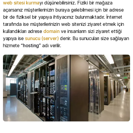
web sitesi kurma
yı düşünebilirsiniz. Fiziki bir mağaza
açarsanız müşterilerinizin buraya gelebilmesi için bir adrese
bir de fiziksel bir yapıya ihtiyacınız bulunmaktadır. İnternet
tarafında ise müşterilerinizin web sitenizi ziyaret etmek için
kullandıkları adrese
domain
ve insanların sizi ziyaret ettiği
yapıya ise
sunucu (server)
denir. Bu sunucuları size sağlayan
hizmete
“hosting”
adı verilir.