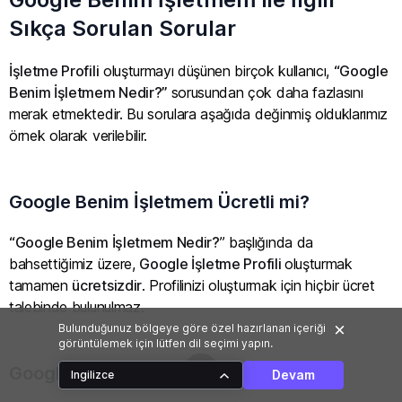
Sıkça Sorulan Sorular
İşletme Profili
oluşturmayı düşünen birçok kullanıcı,
“Google
Benim İşletmem Nedir?”
sorusundan çok daha fazlasını
merak etmektedir. Bu sorulara aşağıda değinmiş olduklarımız
örnek olarak verilebilir.
Google Benim İşletmem Ücretli mi?
“Google Benim İşletmem Nedir?
” başlığında da
bahsettiğimiz üzere,
Google İşletme Profili
oluşturmak
tamamen
ücretsizdir
. Profilinizi oluşturmak için hiçbir ücret
talebinde bulunulmaz.
Bulunduğunuz bölgeye göre özel hazırlanan içeriği
görüntülemek için lütfen dil seçimi yapın.
Google Benim İşletmem Kaldırıldı mı?
Devam
Ingilizce