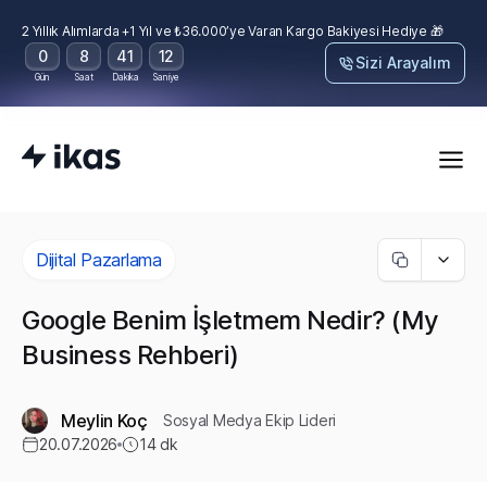
2 Yıllık Alımlarda +1 Yıl ve ₺36.000’ye Varan Kargo Bakiyesi Hediye 🎁
0
8
41
11
Sizi Arayalım
Gün
Saat
Dakika
Saniye
Dijital Pazarlama
Google Benim İşletmem Nedir? (My
Business Rehberi)
Meylin Koç
Sosyal Medya Ekip Lideri
20.07.2026
14
dk