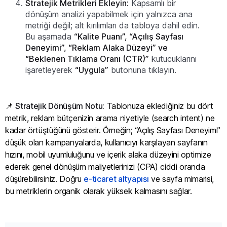
Stratejik Metrikleri Ekleyin:
Kapsamlı bir
dönüşüm analizi yapabilmek için yalnızca ana
metriği değil; alt kırılımları da tabloya dahil edin.
Bu aşamada
“Kalite Puanı”, “Açılış Sayfası
Deneyimi”, “Reklam Alaka Düzeyi” ve
“Beklenen Tıklama Oranı (CTR)”
kutucuklarını
işaretleyerek
“Uygula”
butonuna tıklayın.
📌
Stratejik Dönüşüm Notu:
Tablonuza eklediğiniz bu dört
metrik, reklam bütçenizin arama niyetiyle (search intent) ne
kadar örtüştüğünü gösterir. Örneğin; “Açılış Sayfası Deneyimi”
düşük olan kampanyalarda, kullanıcıyı karşılayan sayfanın
hızını, mobil uyumluluğunu ve içerik alaka düzeyini optimize
ederek genel dönüşüm maliyetlerinizi (CPA) ciddi oranda
düşürebilirsiniz. Doğru
e-ticaret altyapısı
ve sayfa mimarisi,
bu metriklerin organik olarak yüksek kalmasını sağlar.