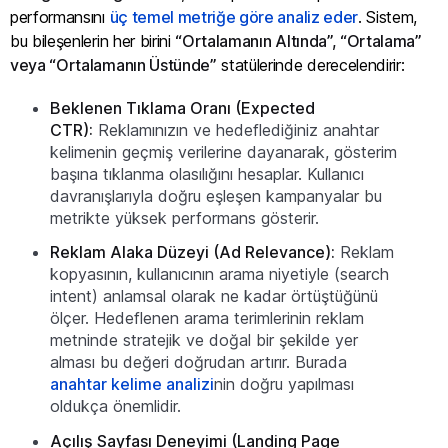
performansını
üç temel metriğe göre analiz eder
. Sistem,
bu bileşenlerin her birini
“Ortalamanın Altında”, “Ortalama”
veya “Ortalamanın Üstünde”
statülerinde derecelendirir:
Beklenen Tıklama Oranı (Expected
CTR):
Reklamınızın ve hedeflediğiniz anahtar
kelimenin geçmiş verilerine dayanarak, gösterim
başına tıklanma olasılığını hesaplar. Kullanıcı
davranışlarıyla doğru eşleşen kampanyalar bu
metrikte yüksek performans gösterir.
Reklam Alaka Düzeyi (Ad Relevance):
Reklam
kopyasının, kullanıcının arama niyetiyle (search
intent) anlamsal olarak ne kadar örtüştüğünü
ölçer. Hedeflenen arama terimlerinin reklam
metninde stratejik ve doğal bir şekilde yer
alması bu değeri doğrudan artırır. Burada
anahtar kelime analizi
nin doğru yapılması
oldukça önemlidir.
Açılış Sayfası Deneyimi (Landing Page