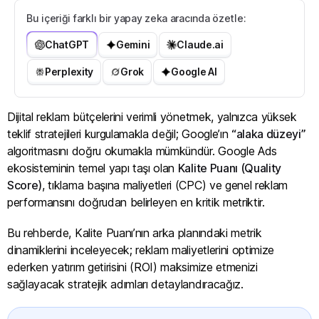
Bu içeriği farklı bir yapay zeka aracında özetle:
ChatGPT
Gemini
Claude.ai
Perplexity
Grok
Google AI
Dijital reklam bütçelerini verimli yönetmek, yalnızca yüksek
teklif stratejileri kurgulamakla değil; Google’ın
“alaka düzeyi”
algoritmasını doğru okumakla mümkündür. Google Ads
ekosisteminin temel yapı taşı olan
Kalite Puanı (Quality
Score)
, tıklama başına maliyetleri (CPC) ve genel reklam
performansını doğrudan belirleyen en kritik metriktir.
Bu rehberde, Kalite Puanı’nın arka planındaki metrik
dinamiklerini inceleyecek; reklam maliyetlerini optimize
ederken yatırım getirisini (ROI) maksimize etmenizi
sağlayacak stratejik adımları detaylandıracağız.