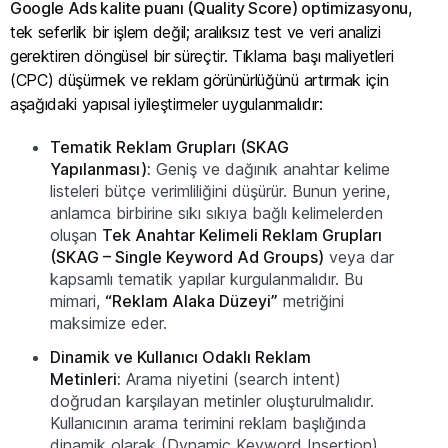
Google Ads kalite puanı (Quality Score) optimizasyonu
,
tek seferlik bir işlem değil; aralıksız test ve veri analizi
gerektiren döngüsel bir süreçtir. Tıklama başı maliyetleri
(CPC) düşürmek ve reklam görünürlüğünü artırmak için
aşağıdaki yapısal iyileştirmeler uygulanmalıdır:
Tematik Reklam Grupları (SKAG
Yapılanması):
Geniş ve dağınık anahtar kelime
listeleri bütçe verimliliğini düşürür. Bunun yerine,
anlamca birbirine sıkı sıkıya bağlı kelimelerden
oluşan
Tek Anahtar Kelimeli Reklam Grupları
(SKAG – Single Keyword Ad Groups)
veya dar
kapsamlı tematik yapılar kurgulanmalıdır. Bu
mimari,
“Reklam Alaka Düzeyi”
metriğini
maksimize eder.
Dinamik ve Kullanıcı Odaklı Reklam
Metinleri:
Arama niyetini (search intent)
doğrudan karşılayan metinler oluşturulmalıdır.
Kullanıcının arama terimini reklam başlığında
dinamik olarak (Dynamic Keyword Insertion)