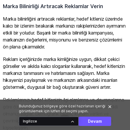
Marka Bilinirliği Artıracak Reklamlar Verin
Marka bilinirliğini artıracak reklamlar, hedef kitleniz üzerinde
kalıcı bir izlenim bırakarak markanızı rakiplerinizden ayırmanın
etkili bir yoludur. Başarılı bir marka bilinirliği kampanyası,
markanızın değerlerini, misyonunu ve benzersiz çözümlerini
ön plana çıkarmalıdır.
Reklam içeriğinizde marka kimliğinize uygun, dikkat çekici
görseller ve akılda kalıcı sloganlar kullanarak, hedef kitlenizin
markanızı tanımasını ve hatırlamasını sağlayın. Marka
hikayenizi paylaşmak ve markanızın arkasındaki insanları
göstermek, duygusal bir bağ oluşturarak güveni artırır.
Reklamlarınızı hedef kitlenizin ilgi alanlarına ve davranışlarına
göre özelleştirmek, marka bilinirliğini artırmada daha etkili
Bulunduğunuz bölgeye göre özel hazırlanan içeriği
görüntülemek için lütfen dil seçimi yapın.
olmanızı sağlar. Demografik bilgiler, konum verileri ve
çevrimiçi davranışlar gibi verileri kullanarak mesajlarınızı
Devam
Ingilizce
kişiselleştirin.