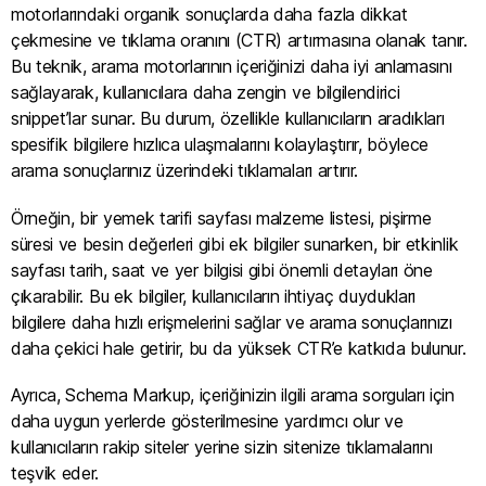
motorlarındaki organik sonuçlarda daha fazla dikkat
çekmesine ve tıklama oranını (CTR) artırmasına olanak tanır.
Bu teknik, arama motorlarının içeriğinizi daha iyi anlamasını
sağlayarak, kullanıcılara daha zengin ve bilgilendirici
snippet’lar sunar. Bu durum, özellikle kullanıcıların aradıkları
spesifik bilgilere hızlıca ulaşmalarını kolaylaştırır, böylece
arama sonuçlarınız üzerindeki tıklamaları artırır.
Örneğin, bir yemek tarifi sayfası malzeme listesi, pişirme
süresi ve besin değerleri gibi ek bilgiler sunarken, bir etkinlik
sayfası tarih, saat ve yer bilgisi gibi önemli detayları öne
çıkarabilir. Bu ek bilgiler, kullanıcıların ihtiyaç duydukları
bilgilere daha hızlı erişmelerini sağlar ve arama sonuçlarınızı
daha çekici hale getirir, bu da yüksek CTR’e katkıda bulunur.
Ayrıca, Schema Markup, içeriğinizin ilgili arama sorguları için
daha uygun yerlerde gösterilmesine yardımcı olur ve
kullanıcıların rakip siteler yerine sizin sitenize tıklamalarını
teşvik eder.