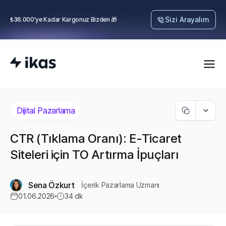
Sizi Arayalım
₺36.000’ye Kadar Kargonuz Bizden 🎁
Dijital Pazarlama
CTR (Tıklama Oranı): E-Ticaret
Siteleri için TO Artırma İpuçları
Sena Özkurt
İçerik Pazarlama Uzmanı
01.06.2026
34
dk