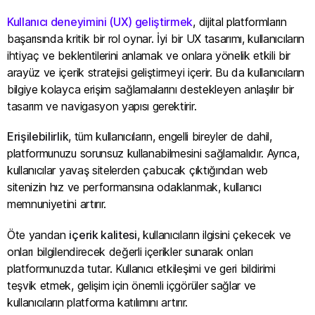
Kullanıcı deneyimini (UX) geliştirmek
, dijital platformların
başarısında kritik bir rol oynar. İyi bir UX tasarımı, kullanıcıların
ihtiyaç ve beklentilerini anlamak ve onlara yönelik etkili bir
arayüz ve içerik stratejisi geliştirmeyi içerir. Bu da kullanıcıların
bilgiye kolayca erişim sağlamalarını destekleyen anlaşılır bir
tasarım ve navigasyon yapısı gerektirir.
Erişilebilirlik
, tüm kullanıcıların, engelli bireyler de dahil,
platformunuzu sorunsuz kullanabilmesini sağlamalıdır. Ayrıca,
kullanıcılar yavaş sitelerden çabucak çıktığından web
sitenizin hız ve performansına odaklanmak, kullanıcı
memnuniyetini artırır.
Öte yandan
içerik kalitesi
, kullanıcıların ilgisini çekecek ve
onları bilgilendirecek değerli içerikler sunarak onları
platformunuzda tutar. Kullanıcı etkileşimi ve geri bildirimi
teşvik etmek, gelişim için önemli içgörüler sağlar ve
kullanıcıların platforma katılımını artırır.