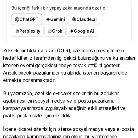
Bu içeriği farklı bir yapay zeka aracında özetle:
ChatGPT
Gemini
Claude.ai
Perplexity
Grok
Google AI
Yüksek bir
tıklama oranı (CTR)
, pazarlama mesajlarınızın
hedef kitleniz tarafından ilgi çekici bulunduğunu ve kullanıcıları
istenen eylemi gerçekleştirmeye teşvik ettiğini gösterir.
Ancak birçok pazarlamacı bu alanda istenen başarıyı elde
etmekte zorlanmaktadır.
Bu yazımızda, özellikle e-ticaret sitelerinin bu zorlukları
aşabilmesi için sosyal medya ve e-posta pazarlama
kampanyalarınızda uygulayabileceğiniz etkili stratejileri ve
pratik ipuçları sizler için ele aldık.
İster e-ticaret siteniz için isterse sosyal medya veya e-posta
pazarlama kampanyalarınız için olsun, bu yöntemlerle