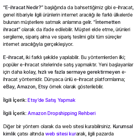
“E-ihracat Nedir?”
başlığında da bahsettiğimiz gibi e-ihracat,
genel itibariyle ilgili ürünlerin internet aracılığı ile farklı ülkelerde
bulunan müşterilere satmak anlamına gelir.
“İnternetten
ihracat”
olarak da ifade edilebilir. Müşteri elde etme, ürünleri
sergileme, sipariş alma ve sipariş teslimi gibi tüm süreçler
internet aracılığıyla gerçekleşiyor.
E-ihracat
, iki farklı şekilde yapılabilir. Bu yöntemlerden ilki;
popüler e-ihracat sitelerinde satış yapmaktır. Yeni başlayanlar
için daha
kolay, hızlı ve fazla sermaye gerektirmeyen
e-
ihracat yöntemidir. Dünyaca ünlü e-ihracat platformlarına;
eBay, Amazon, Etsy
örnek olarak gösterilebilir.
İlgili İçerik:
Etsy’de Satış Yapmak
İlgili İçerik:
Amazon Dropshipping Rehberi
Diğer bir yöntem olarak da web sitesi
kurabilirsiniz.
Kurumsal
kimlik
çatısı altında
web sitesi kur
arak, ilgili pazarda