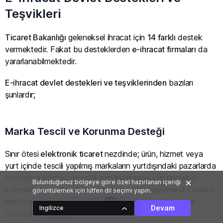
Teşvikleri
Ticaret Bakanlığı
geleneksel ihracat için
14 farklı
destek
vermektedir. Fakat bu desteklerden
e-ihracat firmaları
da
yararlanabilmektedir.
E-ihracat devlet destekleri ve teşviklerinden
bazıları
şunlardır;
Marka Tescil ve Korunma Desteği
Sınır ötesi
elektronik ticaret
nezdinde; ürün, hizmet veya
yurt içinde tescili yapılmış markaların yurtdışındaki pazarlarda
tescilinin yapılması ve markanın korunması için harcanan
Bulunduğunuz bölgeye göre özel hazırlanan içeriği
kalemler için verilen destektir. Bu madde kapsamında
marka
görüntülemek için lütfen dil seçimi yapın.
tescili
araştırması, patent bürosu hizmetleri gibi giderler
Devam
Ingilizce
desteklenmektedir.