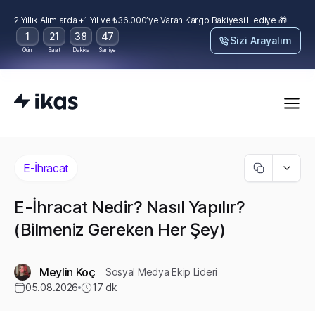
2 Yıllık Alımlarda +1 Yıl ve ₺36.000’ye Varan Kargo Bakiyesi Hediye 🎁
1
21
38
45
Sizi Arayalım
Gün
Saat
Dakika
Saniye
E-İhracat
E-İhracat Nedir? Nasıl Yapılır?
(Bilmeniz Gereken Her Şey)
Meylin Koç
Sosyal Medya Ekip Lideri
05.08.2026
17
dk