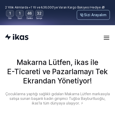
2 Yıllık Alımlarda +1 Yıl ve ₺36.000’ye Varan Kargo Bakiyesi Hediye 🎁
1
1
46
31
Sizi Arayalım
Gün
Saat
Dakika
Saniye
Makarna Lütfen, ikas ile
E-Ticareti ve Pazarlamayı Tek
Ekrandan Yönetiyor!
Çocuklarına yaptığı sağlıklı gıdaları Makarna Lütfen markasıyla
satışa sunan başarılı kadın girişimci Tuğba Bayburtluoğlu,
ikas’la tüm dünyaya ulaşıyor. ⚡️