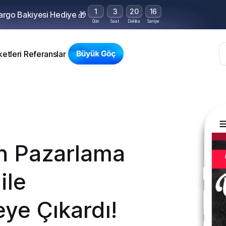
1
3
20
15
Kargo Bakiyesi Hediye 🎁
Gün
Saat
Dakika
Saniye
etleri
Referanslar
ın Pazarlama
ile
eye Çıkardı!