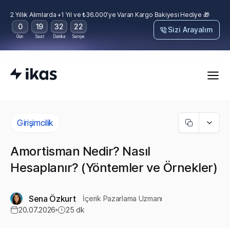
2 Yıllık Alımlarda +1 Yıl ve ₺36.000’ye Varan Kargo Bakiyesi Hediye 🎁
0
19
32
21
Sizi Arayalım
Gün
Saat
Dakika
Saniye
Girişimcilik
Amortisman Nedir? Nasıl
Hesaplanır? (Yöntemler ve Örnekler)
Sena Özkurt
İçerik Pazarlama Uzmanı
20.07.2026
25
dk