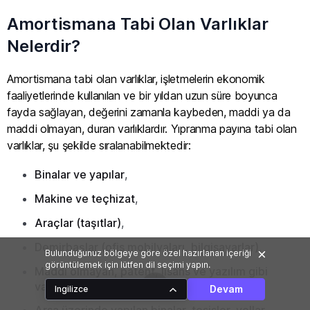
Amortismana Tabi Olan Varlıklar
Nelerdir?
Amortismana tabi olan varlıklar, işletmelerin ekonomik
faaliyetlerinde kullanılan ve bir yıldan uzun süre boyunca
fayda sağlayan, değerini zamanla kaybeden, maddi ya da
maddi olmayan, duran varlıklardır. Yıpranma payına tabi olan
varlıklar, şu şekilde sıralanabilmektedir:
Binalar ve yapılar
,
Makine ve teçhizat
,
Araçlar (taşıtlar)
,
Demirbaşlar (ofis mobilyaları, bilgisayarlar)
,
Bulunduğunuz bölgeye göre özel hazırlanan içeriği
görüntülemek için lütfen dil seçimi yapın.
Maddi olmayan, patent, lisans ve yazılım gibi
varlıklar
,
Devam
Ingilizce