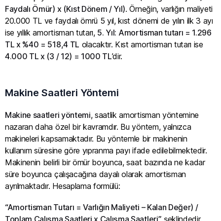
Faydalı Ömür) x (Kıst Dönem / Yıl)
. Örneğin, varlığın maliyeti
20.000 TL ve faydalı ömrü 5 yıl, kıst dönemi de yılın ilk 3 ayı
ise yıllık amortisman tutarı,
5. Yıl: Amortisman tutarı = 1.296
TL x %40 = 518,4 TL
olacaktır. Kıst amortisman tutarı ise
4.000 TL x (3 / 12) = 1000 TL
’dir.
Makine Saatleri Yöntemi
Makine saatleri yöntemi
, saatlik amortisman yöntemine
nazaran daha özel bir kavramdır. Bu yöntem, yalnızca
makineleri kapsamaktadır. Bu yöntemle bir makinenin
kullanım süresine göre yıpranma payı ifade edilebilmektedir.
Makinenin belirli bir ömür boyunca, saat bazında ne kadar
süre boyunca çalışacağına dayalı olarak amortisman
ayrılmaktadır. Hesaplama formülü:
“Amortisman Tutarı = Varlığın Maliyeti – Kalan Değer) /
Toplam Çalışma Saatleri x Çalışma Saatleri”
şeklindedir.