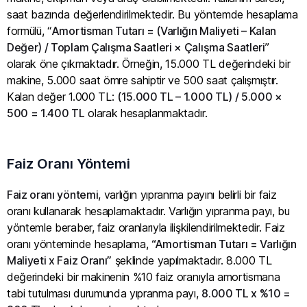
saat bazında değerlendirilmektedir. Bu yöntemde hesaplama
formülü, “
Amortisman Tutarı = (Varlığın Maliyeti – Kalan
Değer) / Toplam Çalışma Saatleri × Çalışma Saatleri
”
olarak öne çıkmaktadır. Örneğin, 15.000 TL değerindeki bir
makine, 5.000 saat ömre sahiptir ve 500 saat çalışmıştır.
Kalan değer 1.000 TL:
(15.000 TL – 1.000 TL) / 5.000 ×
500 = 1.400 TL
olarak hesaplanmaktadır.
Faiz Oranı Yöntemi
Faiz oranı yöntemi
, varlığın yıpranma payını belirli bir faiz
oranı kullanarak hesaplamaktadır. Varlığın yıpranma payı, bu
yöntemle beraber, faiz oranlarıyla ilişkilendirilmektedir. Faiz
oranı yönteminde hesaplama,
“Amortisman Tutarı = Varlığın
Maliyeti x Faiz Oranı”
şeklinde yapılmaktadır. 8.000 TL
değerindeki bir makinenin %10 faiz oranıyla amortismana
tabi tutulması durumunda yıpranma payı,
8.000 TL x %10 =