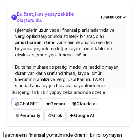
Bu özet, ikas yapay zekâ ile
Tümünü Gör
oluşturuldu.
İşletmelerin uzun vadeli finansal planlamalarında ve
vergi optimizasyonunda stratejik bir araç olan
amortisman
, duran varlıkların ekonomik ömürleri
boyunca yaşadıkları değer kaybının mali tablolara
eksiksiz biçimde yansıtılmasını sağlar.
Bu temel muhasebe pratiği; maddi ve maddi olmayan
duran varlıkların sınıflandırılması, faydalı ömür
kavramının analizi ve Vergi Usul Kanunu (VUK)
standartlarına uygun hesaplama yöntemlerinin
belirlenmesi gibi birbirini destekleyen operasyonel
Bu içeriği farklı bir yapay zeka aracında özetle:
süreçlerden oluşur. Süreç kapsamında işletmeler,
ChatGPT
Gemini
Claude.ai
varlıkların türüne ve kullanım senaryolarına göre normal
(doğrusal) amor
t
i
s
m
a
n
,
a
z
a
l
a
n
b
a
k
i
y
Perplexity
Grok
Google AI
İşletmelerin finansal yönetiminde önemli bir rol oynayan