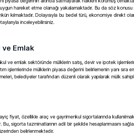
lını piyasa değerinin altında satmayarak hakkını korumuş olmaktad
uygun hareket etme olanağı yakalamaktadır. Bu da söz konusu malın
ün kılmaktadır. Dolayısıyla bu bedel türü, ekonomiye direkt olar
aylarıyla inceleyebilirsiniz.
 ve Emlak
kul ve emlak sektöründe mülklerin satış, devir ve ipotek işlemler
satım işlemlerinde mülklerin piyasa değerini belirlemenin yanı sıra
eleri, belediyeler tarafından düzenli olarak yapılarak mülk sahipler
iç fiyat, özellikle araç ve gayrimenkul sigortalarında kullanılmakta
r. Bu, sigorta tazminatlarının adil bir şekilde hesaplanmasını sağl
 üzerinden belirlenmektedir.