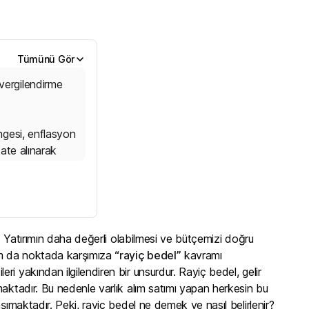
Tümünü Gör
 vergilendirme
engesi, enflasyon
kate alınarak
re ortalaması
 ve ikinci el
r. Yatırımın daha değerli olabilmesi ve bütçemizi doğru
tam da noktada karşımıza
“rayiç bedel”
kavramı
i yakından ilgilendiren bir unsurdur. Rayiç bedel, gelir
maktadır. Bu nedenle varlık alım satımı yapan herkesin bu
şımaktadır. Peki, rayiç bedel ne demek ve nasıl belirlenir?