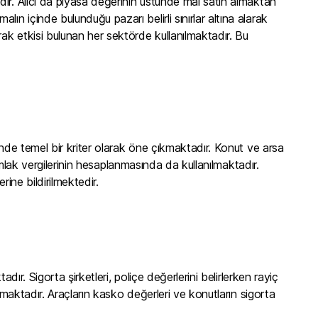
ır. Alıcı da piyasa değerinin üstünde mal satın almaktan
 içinde bulunduğu pazarı belirli sınırlar altına alarak
ak etkisi bulunan her sektörde kullanılmaktadır. Bu
inde temel bir kriter olarak öne çıkmaktadır. Konut ve arsa
 emlak vergilerinin hesaplanmasında da kullanılmaktadır.
ine bildirilmektedir.
dır. Sigorta şirketleri, poliçe değerlerini belirlerken rayiç
amaktadır. Araçların kasko değerleri ve konutların sigorta