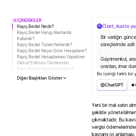
İÇİNDEKİLER
Özet, ikas’ın y
Rayiç Bedel Nedir?
Rayiç Bedel Hangi Alanlarda
Bir varlığın günc
Kullanılır?
süreçlerinde adil
Rayiç Bedel Türleri Nelerdir?
Rayiç Bedel Neye Göre Hesaplanır?
Rayiç Bedel Hesaplaması Yaparken
Gayrimenkul, araç
Dikkat Edilmesi Gerekenler
oranları, imar dur
Rayiç Bedel Nasıl Hesaplanır?
hesaplanır.
Bu içeriği farklı bi
Diğer Başlıkları Göster
ChatGPT
Konut ve arsa de
baz alınırken, mo
piyasa verileri r
Yeni bir mal satın al
şekilde yönetebilmem
çıkmaktadır. Bu kavra
vergisi ödemelerinden
kavramı iyi anlaması,