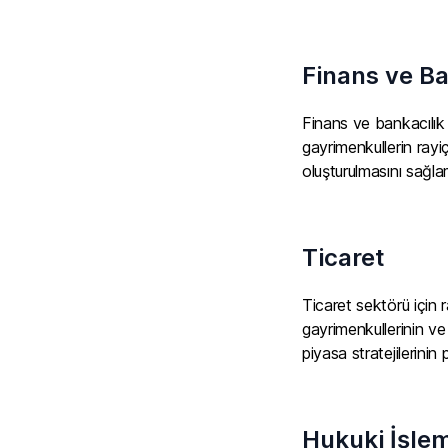
Finans ve Ba
Finans ve bankacılık 
gayrimenkullerin rayi
oluşturulmasını sağla
Ticaret
Ticaret sektörü için r
gayrimenkullerinin ve 
piyasa stratejilerinin
Hukuki İşlem