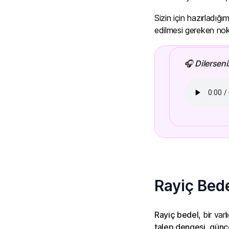
Sizin için hazırladı
edilmesi gereken nokt
🎧 Dilerseni
Rayiç Bed
Rayiç bedel
, bir va
talep dengesi
,
günc