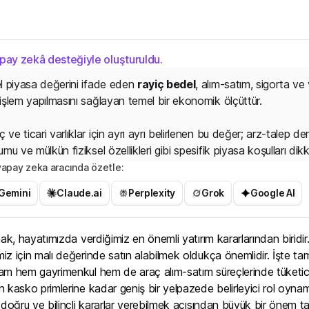
apay zekâ desteğiyle oluşturuldu.
el piyasa değerini ifade eden
rayiç bedel
, alım-satım, sigorta ve
 işlem yapılmasını sağlayan temel bir ekonomik ölçüttür.
 ve ticari varlıklar için ayrı ayrı belirlenen bu değer; arz-talep d
umu ve mülkün fiziksel özellikleri gibi spesifik piyasa koşulları dik
r yapay zeka aracında özetle:
Gemini
Claude.ai
Perplexity
Grok
Google AI
ğerlemelerinde benzer nitelikteki en az üç farklı mülkün metreka
torlu taşıtlarda Türkiye Sigortalar Birliği (TSB) kasko değer listesi
eferans kabul ed
i
l
i
r
.
<
b
r
>
<
b
r
>
T
a
p
u
mak, hayatımızda verdiğimiz en önemli yatırım kararlarından biridi
iz için malı değerinde satın alabilmek oldukça önemlidir. İşte 
m hem gayrimenkul hem de araç alım-satım süreçlerinde tüketiciler
 kasko primlerine kadar geniş bir yelpazede belirleyici rol oyna
 doğru ve bilinçli kararlar verebilmek açısından büyük bir önem ta