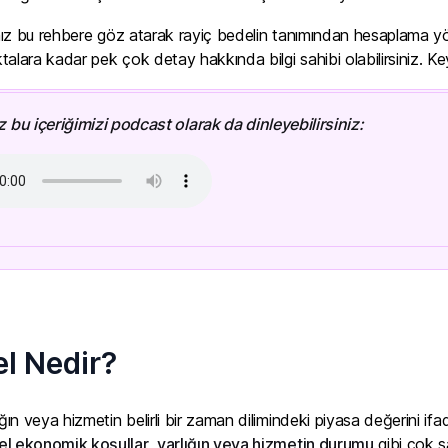
ğımız bu rehbere göz atarak rayiç bedelin tanımından hesaplama y
alara kadar pek çok detay hakkında bilgi sahibi olabilirsiniz. Key
z bu içeriğimizi podcast olarak da dinleyebilirsiniz:
el Nedir?
rlığın veya hizmetin belirli bir zaman dilimindeki piyasa değerini
el ekonomik koşullar
,
varlığın veya hizmetin durumu
gibi çok sa