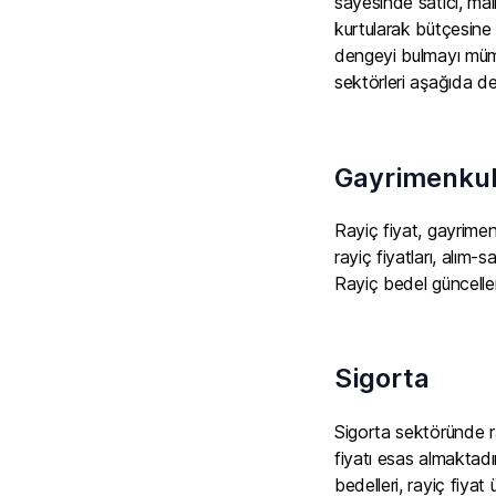
sayesinde satıcı, ma
kurtularak bütçesine 
dengeyi bulmayı mümk
sektörleri aşağıda det
Gayrimenkul
Rayiç fiyat, gayrimen
rayiç fiyatları, alım-
Rayiç bedel güncellem
Sigorta
Sigorta sektöründe ray
fiyatı esas almaktadı
bedelleri, rayiç fiyat