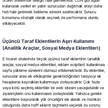
ticaret sitelerinde belirgin hale gelmektedir. CDN gibi ağları
kullanarak verileri en yakın sunucudan dağıtmak siteyi daha
hızlı hale getirerek bekleme süresini azaltacaktır. Sunucu
konumunu stratejik olarak seçmek de performansı olumlu
etkileyecektir.
Üçüncü Taraf Eklentilerin Aşırı Kullanımı
(Analitik Araçlar, Sosyal Medya Eklentileri)
E-ticaret sitelerinde birçok üçüncü taraf eklentinin (analitik
araçlar, sosyal medya eklentileri, reklam scriptleri) kullanılması
sayfa yükleme sürelerini olumsuz etkilemektedir. Bu eklentiler,
sunucular arası ek etkileşimler gerektirdiğinden tarayıcıyı ek
hesaplama kaynakları kullanmaya zorlayacaktır. Çok fazla
veya kötü seçilmiş eklentiler bir web sitesini yavaşlatabilir ve
ziyaretçilerin onu kullanmasını zorlaştırabilir. Yalnızca gerekli
eklentilere başvurarak yük önceliğini ele alarak ve mümkün
olduğunda daha hafif eklenti biçimlerini seçerek bu sorunu