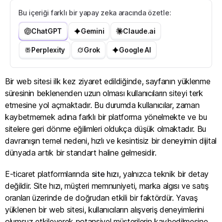
Bu içeriği farklı bir yapay zeka aracında özetle:
ChatGPT
Gemini
Claude.ai
Perplexity
Grok
Google AI
Bir web sitesi ilk kez ziyaret edildiğinde, sayfanın yüklenme
süresinin beklenenden uzun olması kullanıcıların siteyi terk
etmesine yol açmaktadır. Bu durumda kullanıcılar, zaman
kaybetmemek adına farklı bir platforma yönelmekte ve bu
sitelere geri dönme eğilimleri oldukça düşük olmaktadır. Bu
davranışın temel nedeni, hızlı ve kesintisiz bir deneyimin dijital
dünyada artık bir standart haline gelmesidir.
E-ticaret platformlarında
site hızı
, yalnızca teknik bir detay
değildir. Site hızı, müşteri memnuniyeti, marka algısı ve satış
oranları üzerinde de doğrudan etkili bir faktördür. Yavaş
yüklenen bir web sitesi, kullanıcıların alışveriş deneyimlerini
olumsuz etkileyerek potansiyel müşterilerin kaybedilmesine