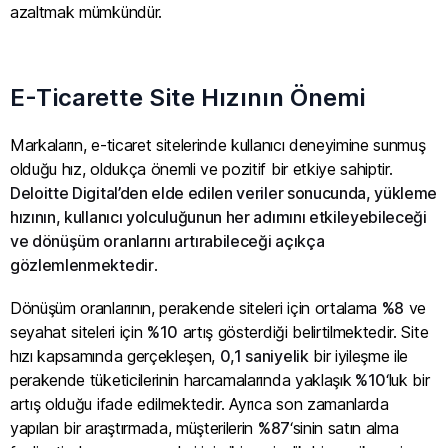
azaltmak mümkündür.
E-Ticarette Site Hızının Önemi
Markaların, e-ticaret sitelerinde kullanıcı deneyimine sunmuş
olduğu hız, oldukça önemli ve pozitif bir etkiye sahiptir.
Deloitte Digital’den elde edilen veriler sonucunda, yükleme
hızının, kullanıcı yolculuğunun her adımını etkileyebileceği
ve dönüşüm oranlarını artırabileceği açıkça
gözlemlenmektedir
.
Dönüşüm oranlarının, perakende siteleri için ortalama
%8
ve
seyahat siteleri için
%10
artış gösterdiği belirtilmektedir. Site
hızı kapsamında gerçekleşen,
0,1 saniyelik
bir iyileşme ile
perakende tüketicilerinin harcamalarında yaklaşık
%10
‘luk bir
artış olduğu ifade edilmektedir. Ayrıca son zamanlarda
yapılan bir araştırmada, müşterilerin
%87
‘sinin satın alma