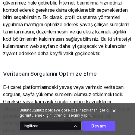
güvenilmez hale getirebilir. İnternet barındırma hizmetinizi
kontrol ederek gerekirse daha ölçeklenebilir seçeneklerden
birini seçebilirsiniz. Ek olarak, profil oluşturma yöntemleri
uygulama mantığını optimize ederek yavaş çalışan süreçlerin
tanımlanmasını, düzenlenmesini ve gereksiz kaynak ağırlıklı
kod bölümlerinin kaldırılmasını sağlayabilirsiniz. Bu iki stratejiyi
kullanırsanız web sayfanız daha iyi çalışacak ve kullanıcılar
ziyaret ederken daha keyifli vakit geçirecektir.
Veritabanı Sorgularını Optimize Etme
E-ticaret platformlarındaki yavaş veya verimsiz veritabanı
sorguları, sayfa yükleme sürelerini olumsuz etkilemektedir.
Gereksiz veya karmaşık sorular sunucu kaynaklarını
tüketebilir ve kullanıcı memnuniyetini yavaşlatabilir. Bu sorunu
Bulunduğunuz bölgeye göre özel hazırlanan içeriği
çözmek için aramaları hassaslaştırmak, gereksiz veri
görüntülemek için lütfen dil seçimi yapın.
alımından kaçınmak, indekslemeyi kullanmak ve yaygın
Devam
Ingilizce
olarak erişilen sorgular için önbelleğe alma özelliğini