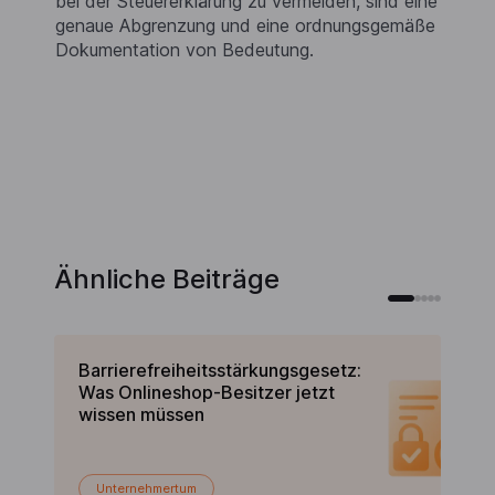
bei der Steuererklärung zu vermeiden, sind eine
genaue Abgrenzung und eine ordnungsgemäße
Dokumentation von Bedeutung.
Ähnliche Beiträge
Barrierefreiheitsstärkungsgesetz:
Un
Was Onlineshop-Besitzer jetzt
Al
wissen müssen
m
Unternehmertum