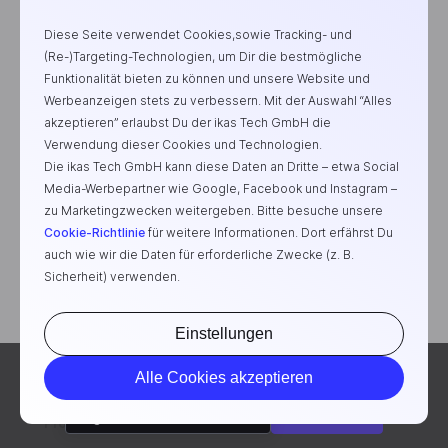
Diese Seite verwendet Cookies,sowie Tracking- und
(Re-)Targeting-Technologien, um Dir die bestmögliche
Funktionalität bieten zu können und unsere Website und
Werbeanzeigen stets zu verbessern. Mit der Auswahl “Alles
Jetzt Onlineshop erstellen
akzeptieren” erlaubst Du der ikas Tech GmbH die
Verwendung dieser Cookies und Technologien.
Hast du Fragen?
Die ikas Tech GmbH kann diese Daten an Dritte – etwa Social
Ruf uns an.
Media-Werbepartner wie Google, Facebook und Instagram –
zu Marketingzwecken weitergeben. Bitte besuche unsere
Cookie-Richtlinie
für weitere Informationen. Dort erfährst Du
Lass dich beraten
+49 7361 829 2940
auch wie wir die Daten für erforderliche Zwecke (z. B.
Sicherheit) verwenden.
Einstellungen
4,8 / 5
4,8 / 5
Bitte wähle eine Sprache aus, um auf deine Region
Alle Cookies akzeptieren
angepasste Inhalte anzusehen.
Weiter
Englisch
Produkt