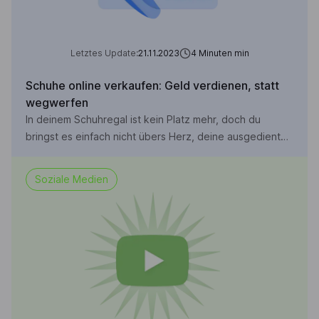
Letztes Update:
21.11.2023
4 Minuten
min
Schuhe online verkaufen: Geld verdienen, statt
wegwerfen
In deinem Schuhregal ist kein Platz mehr, doch du
bringst es einfach nicht übers Herz, deine ausgedienten
Schuhe wegzuwerfen? Je länger du deine Schuhe
aufbewahrst, desto mehr verlieren sie an Wert.
Soziale Medien
Entweder kommen die Schuhe aus der Mode oder sie
sind irgendwann unbrauchbar. Doch wer hat eigentlich
gesagt, dass man gebrauchte Schuhe wegwerfen
muss?! In […]