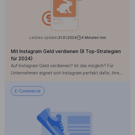
Letztes Update:
31.01.2024
4 Minuten
min
Mit Instagram Geld verdienen (8 Top-Strategien
für 2024)
Auf Instagram Geld verdienen? Ist das möglich? Für
Unternehmen eignet sich Instagram perfekt dafür, ihre
Markenpersönlichkeit zu präsentieren. Doch Instagram
bietet noch viel mehr: Ohne großen Aufwand lässt sich
E-Commerce
auf Instagram auch Geld verdienen. Mit einer sehr guten
Strategie ist es durchaus machbar, mit Instagram ein
Einkommen zu erzielen, das dir deinen gewünschten
Lifestyle ermöglicht. Je […]