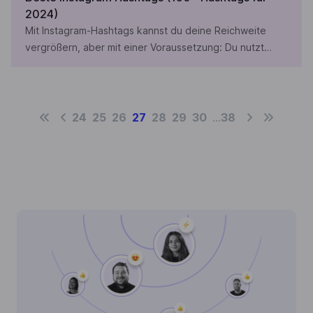
2024)
Mit Instagram-Hashtags kannst du deine Reichweite
vergrößern, aber mit einer Voraussetzung: Du nutzt
Hashtags, die zu deinen Produkten und zu deiner
Marke passen. Nur so kannst du die Menschen
erreichen, die sich auch für deine Produkte
interessieren. Um Instagram-Hashtags effektiv nutzen
24
25
26
27
28
29
30
...
38
zu können, musst du verstehen, wie sie funktionieren.
Erst dann kannst du die richtigen […]