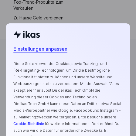
Top-Trend-Produkte zum
Verkaufen
Zu Hause Geld verdienen
Einstellungen anpassen
Diese Seite verwendet Cookies,sowie Tracking- und
Die E-Commerce-Plattform für erfolgreiche Marken
(Re-)Targeting-Technologien, um Dir die bestmögliche
Funktionalität bieten zu können und unsere Website und
Werbeanzeigen stets zu verbessern. Mit der Auswahl “Alles
akzeptieren” erlaubst Du der ikas Tech GmbH die
Verwendung dieser Cookies und Technologien.
Die ikas Tech GmbH kann diese Daten an Dritte – etwa Social
Media-Werbepartner wie Google, Facebook und Instagram –
zu Marketingzwecken weitergeben. Bitte besuche unsere
Cookie-Richtlinie
für weitere Informationen. Dort erfährst Du
auch wie wir die Daten für erforderliche Zwecke (z. B.