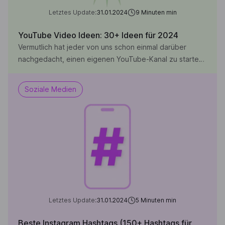
Letztes Update:
31.01.2024
9 Minuten
min
YouTube Video Ideen: 30+ Ideen für 2024
Vermutlich hat jeder von uns schon einmal darüber
nachgedacht, einen eigenen YouTube-Kanal zu starten.
Als ich diesen Gedanken einmal hatte, erstellte ich mir
einen YouTube-Kanal, lud jedoch nie ein Video darauf
Soziale Medien
hoch. Wieso? Ich wusste einfach nicht, welche
YouTube-Video-Idee zu mir passte, welchem Thema ich
mich widmen wollte, zu dem ich regelmäßig Videos
erstellen konnte. […]
Letztes Update:
31.01.2024
5 Minuten
min
Beste Instagram Hashtags (150+ Hashtags für